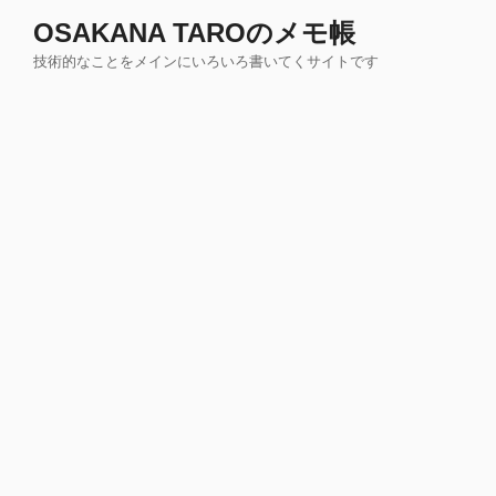
コ
OSAKANA TAROのメモ帳
ン
技術的なことをメインにいろいろ書いてくサイトです
テ
ン
ツ
へ
ス
キ
ッ
プ