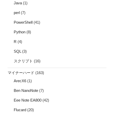
Java
(1)
perl
(7)
PowerShell
(41)
Python
(8)
R
(4)
SQL
(3)
スクリプト
(16)
マイナーハード
(163)
ArecX6
(1)
Ben NanoNote
(7)
Eee Note EA800
(42)
Flucard
(20)