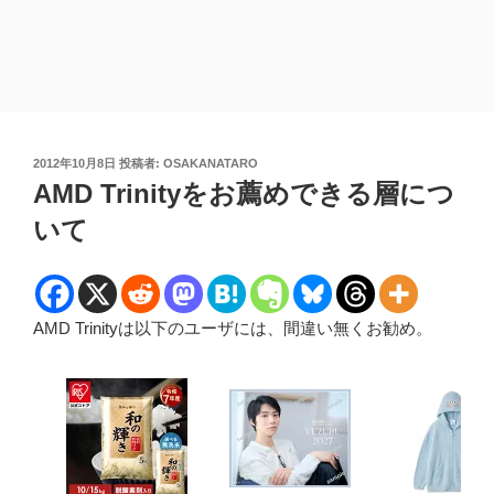
投
2012年10月8日
投稿者:
OSAKANATARO
稿
AMD Trinityをお薦めできる層につ
日:
いて
AMD Trinityは以下のユーザには、間違い無くお勧め。