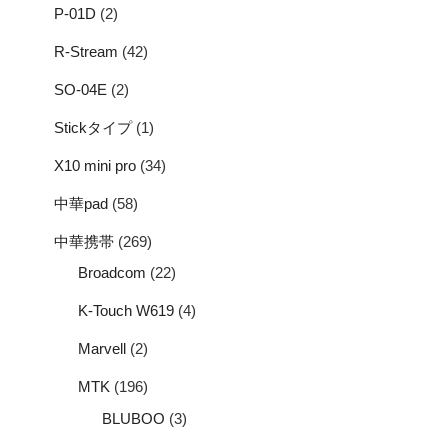
P-01D
(2)
R-Stream
(42)
SO-04E
(2)
Stickタイプ
(1)
X10 mini pro
(34)
中華pad
(58)
中華携帯
(269)
Broadcom
(22)
K-Touch W619
(4)
Marvell
(2)
MTK
(196)
BLUBOO
(3)