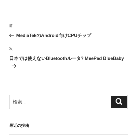
投
前
前
稿
の
MediaTekのAndroid向けCPUチップ
ナ
投
ビ
稿
次
次
ゲ
の
日本では使えないBluetoothルータ? MeePad BlueBaby
投
ー
稿
シ
ョ
ン
検
検
索
索:
最近の投稿