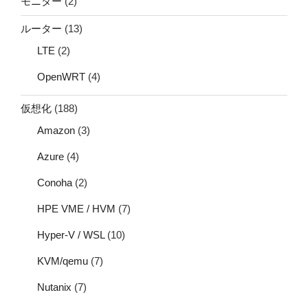
モニター
(2)
ルーター
(13)
LTE
(2)
OpenWRT
(4)
仮想化
(188)
Amazon
(3)
Azure
(4)
Conoha
(2)
HPE VME / HVM
(7)
Hyper-V / WSL
(10)
KVM/qemu
(7)
Nutanix
(7)