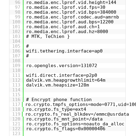
96
ro.media.enc.lprof.vid.height=144
97
ro.media.enc.lprof.vid.fps=30
98
ro.media.enc.lprof.vid.bps=384000
99
ro.media.enc.lprof.codec.aud=amrnb
100
ro.media.enc.lprof.aud.bps=12200
101
ro.media.enc.lprof.aud.ch=1
102
ro.media.enc.lprof.aud.hz=8000
103
# MTK, TeChien }
104
105
#
106
wifi.tethering.interface=ap0
107
#
108
109
ro.opengles.version=131072
110
111
wifi.direct.interface=p2p0
112
dalvik.vm.heapgrowthlimit=64m
113
dalvik.vm.heapsize=128m
114
115
116
# Encrypt phone function
117
ro.crypto.tmpfs_options=mode=0771,uid=10
118
ro.crypto.fs_type=ext4
119
ro.crypto.fs_real_blkdev=/emmc@usrdata
120
ro.crypto.fs_mnt_point=/data
121
ro.crypto.fs_options=noauto_da_alloc
122
ro.crypto.fs_flags=0x00000406
123