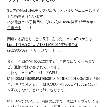
8コアのMediaTekチップが出る、という話がニュースサイ
トで掲載されています。
ネタ元はMTK手机网の「
真八核MT6592将至 或于今年11
月份推出
」です。
関連する話としては、5月にあった「
MediaTekからも
big.LITTLEなCPU MT8315が2014年登場予定
(2013/05/07)」という話でしょう。
また、今回のMT6592に関する記事内で出てくる写真で、
ピン互換の話が書かれています。
これを「
MediaTekの4コアCPU
MT6589/MT6589M/MT6589TとMT6582
(2013/05/10)」の記
事と併せて考えると、MT6589とMT6588/MT6592にはピ
ン互換がない、という話になります。
MT6582については、前回の記事で、周辺チップがいくら
か盛り込まれている、という記載がありましたので、ス