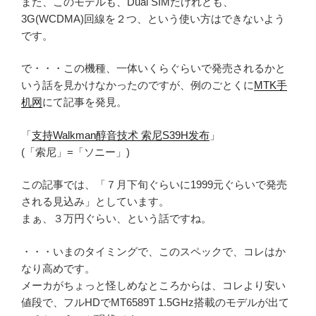
また、このモデルも、Dual SIMだけれども、
3G(WCDMA)回線を２つ、という使い方はできないよう
です。
で・・・この機種、一体いくらぐらいで発売されるかと
いう話を見かけなかったのですが、例のごとくに
MTK手
机网
にて記事を発見。
「
支持Walkman醇音技术 索尼S39H发布
」
(「索尼」=「ソニー」)
この記事では、「７月下旬ぐらいに1999元ぐらいで発売
される見込み」としています。
まぁ、３万円ぐらい、という話ですね。
・・・いまのタイミングで、このスペックで、コレはか
なり高めです。
メーカがちょっと怪しめなところからは、コレより安い
値段で、フルHDでMT6589T 1.5GHz搭載のモデルが出て