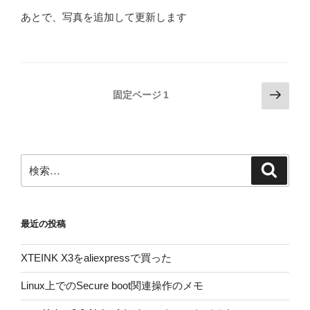
あとで、写真を追加して更新します
投
次
固定ページ
1
の
稿
ペ
の
ー
ペ
ジ
検
検
ー
索
索:
ジ
送
最近の投稿
り
XTEINK X3をaliexpressで買った
Linux上でのSecure boot関連操作のメモ