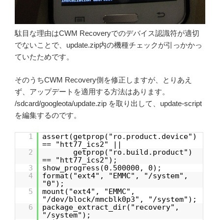
駄目な理由はCWM Recoveryでのデバイス認識符が適切
でないことで、update.zip内の機種チェックが引っかかっ
ていたためです。
そのうちCWM Recovery側を修正しますが、とりあえ
ず、アップデートを適用する方法はあります。
/sdcard/googleota/update.zip を取り出して、update-script
を編集するのです。
1
assert(getprop("ro.product.device")
== "htt77_ics2" ||
2
getprop("ro.build.product")
== "htt77_ics2");
3
show_progress(0.500000, 0);
4
format("ext4", "EMMC", "/system",
"0");
5
mount("ext4", "EMMC",
"/dev/block/mmcblk0p3", "/system");
6
package_extract_dir("recovery",
"/system");