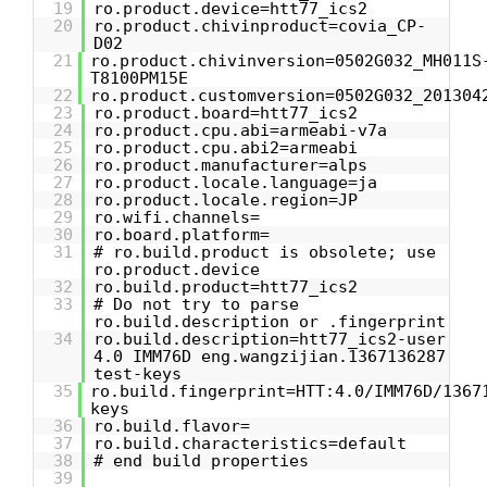
19
ro.product.device=htt77_ics2
20
ro.product.chivinproduct=covia_CP-
D02
21
ro.product.chivinversion=0502G032_MH011S
T8100PM15E
22
ro.product.customversion=0502G032_201304
23
ro.product.board=htt77_ics2
24
ro.product.cpu.abi=armeabi-v7a
25
ro.product.cpu.abi2=armeabi
26
ro.product.manufacturer=alps
27
ro.product.locale.language=ja
28
ro.product.locale.region=JP
29
ro.wifi.channels=
30
ro.board.platform=
31
# ro.build.product is obsolete; use
ro.product.device
32
ro.build.product=htt77_ics2
33
# Do not try to parse
ro.build.description or .fingerprint
34
ro.build.description=htt77_ics2-user
4.0 IMM76D eng.wangzijian.1367136287
test-keys
35
ro.build.fingerprint=HTT:4.0/IMM76D/1367
keys
36
ro.build.flavor=
37
ro.build.characteristics=default
38
# end build properties
39