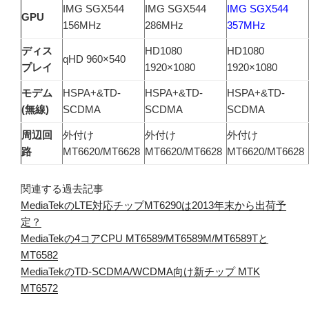
IMG SGX544
IMG SGX544
IMG SGX544
GPU
156MHz
286MHz
357MHz
ディス
HD1080
HD1080
qHD 960×540
プレイ
1920×1080
1920×1080
モデム
HSPA+&TD-
HSPA+&TD-
HSPA+&TD-
(無線)
SCDMA
SCDMA
SCDMA
周辺回
外付け
外付け
外付け
路
MT6620/MT6628
MT6620/MT6628
MT6620/MT6628
関連する過去記事
MediaTekのLTE対応チップMT6290は2013年末から出荷予
定？
MediaTekの4コアCPU MT6589/MT6589M/MT6589Tと
MT6582
MediaTekのTD-SCDMA/WCDMA向け新チップ MTK
MT6572