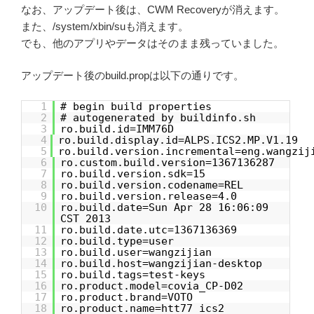
なお、アップデート後は、CWM Recoveryが消えます。
また、/system/xbin/suも消えます。
でも、他のアプリやデータはそのまま残っていました。
アップデート後のbuild.propは以下の通りです。
1
# begin build properties
2
# autogenerated by buildinfo.sh
3
ro.build.id=IMM76D
4
ro.build.display.id=ALPS.ICS2.MP.V1.19
5
ro.build.version.incremental=eng.wangzij
6
ro.custom.build.version=1367136287
7
ro.build.version.sdk=15
8
ro.build.version.codename=REL
9
ro.build.version.release=4.0
10
ro.build.date=Sun Apr 28 16:06:09
CST 2013
11
ro.build.date.utc=1367136369
12
ro.build.type=user
13
ro.build.user=wangzijian
14
ro.build.host=wangzijian-desktop
15
ro.build.tags=test-keys
16
ro.product.model=covia_CP-D02
17
ro.product.brand=VOTO
18
ro.product.name=htt77_ics2