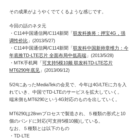
その成果がようやくでてくるような感じです。
今回の話のネタ元
・C114中国通信网/C114新聞「
联发科换将：押宝4G，强
调性价比
」(2013/5/27)
・C114中国通信网/C114新聞「
联发科中国新帅章维力：今
年底推TD-LTE芯片 全面布局中低高端
」(2013/5/28)
・MTK手机网「
可支持5模10频 联发科TD-LTE芯片
MT6290年底见
」(2013/06/12)
5/24にあったMediaTekの会見で、今年は4G/LTEに力を入
れていき、中国でTD-LTEのサービスを拡大していく。
端末側もMT6290という4G対応のものを出していく。
MT6290は28nmプロセスで製造され、５種類の形式と10
個のバンドに対応(可支持5模10频)している。
なお、５種類とは以下のもの
・TD-LTE