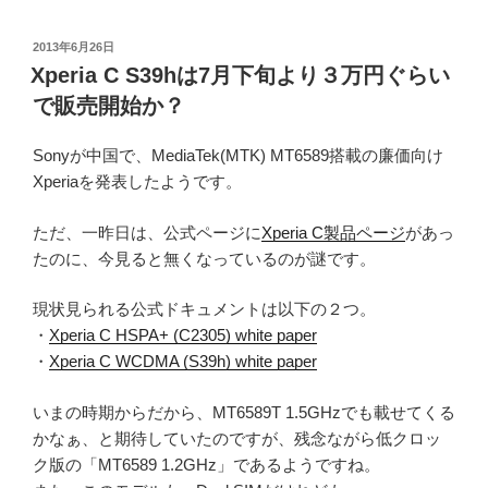
投
2013年6月26日
稿
Xperia C S39hは7月下旬より３万円ぐらい
日:
で販売開始か？
Sonyが中国で、MediaTek(MTK) MT6589搭載の廉価向け
Xperiaを発表したようです。
ただ、一昨日は、公式ページに
Xperia C製品ページ
があっ
たのに、今見ると無くなっているのが謎です。
現状見られる公式ドキュメントは以下の２つ。
・
Xperia C HSPA+ (C2305) white paper
・
Xperia C WCDMA (S39h) white paper
いまの時期からだから、MT6589T 1.5GHzでも載せてくる
かなぁ、と期待していたのですが、残念ながら低クロッ
ク版の「MT6589 1.2GHz」であるようですね。