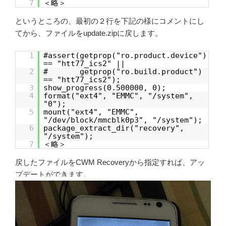
7
＜略＞
というところの、最初の２行を下記の様にコメントにし
てから、ファイルをupdate.zipに戻します。
1
#assert(getprop("ro.product.device")
== "htt77_ics2" ||
2
# getprop("ro.build.product")
== "htt77_ics2");
3
show_progress(0.500000, 0);
4
format("ext4", "EMMC", "/system",
"0");
5
mount("ext4", "EMMC",
"/dev/block/mmcblk0p3", "/system");
6
package_extract_dir("recovery",
"/system");
7
＜略＞
戻したファイルをCWM Recoveryから指定すれば、アッ
プデートができます。