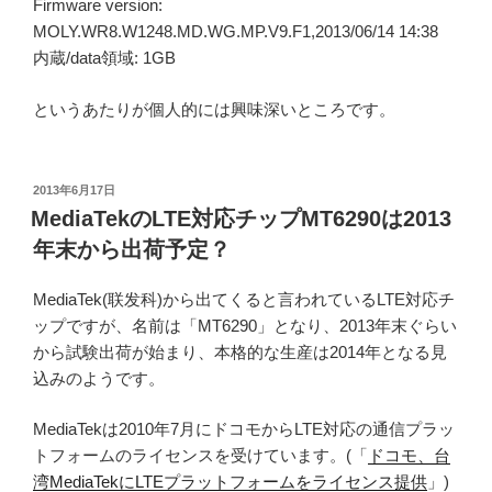
Firmware version:
MOLY.WR8.W1248.MD.WG.MP.V9.F1,2013/06/14 14:38
内蔵/data領域: 1GB
というあたりが個人的には興味深いところです。
投
2013年6月17日
稿
MediaTekのLTE対応チップMT6290は2013
日:
年末から出荷予定？
MediaTek(联发科)から出てくると言われているLTE対応チ
ップですが、名前は「MT6290」となり、2013年末ぐらい
から試験出荷が始まり、本格的な生産は2014年となる見
込みのようです。
MediaTekは2010年7月にドコモからLTE対応の通信プラッ
トフォームのライセンスを受けています。(「
ドコモ、台
湾MediaTekにLTEプラットフォームをライセンス提供
」)