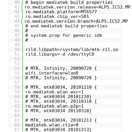
40
# begin mediatek build properties
41
ro.mediatek.version.release=ALPS.ICS2.MP
42
ro.mediatek.platform=MT6577
43
ro.mediatek.chip_ver=S01
44
ro.mediatek.version.branch=ALPS.ICS2.MP
45
# end mediatek build properties
46
#
47
# system.prop for generic sdk
48
#
49
50
rild.libpath=/system/lib/mtk-ril.so
51
rild.libargs=-d /dev/ttyC0
52
53
54
# MTK, Infinity, 20090720 {
55
wifi.interface=wlan0
56
# MTK, Infinity, 20090720 }
57
58
# MTK, mtk03034, 20101210 {
59
ro.mediatek.wlan.wsc=1
60
# MTK, mtk03034 20101210}
61
# MTK, mtk03034, 20110318 {
62
ro.mediatek.wlan.p2p=1
63
# MTK, mtk03034 20110318}
64
65
# MTK, mtk03034, 20101213 {
66
mediatek.wlan.ctia=0
67
# MTK, mtk03034 20101213}