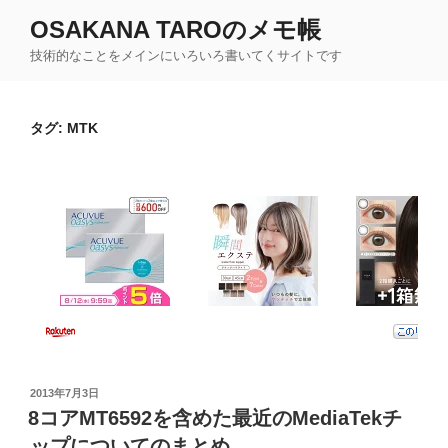
コ
OSAKANA TAROのメモ帳
ン
技術的なことをメインにいろいろ書いてくサイトです
テ
ン
ツ
タグ:
MTK
へ
ス
キ
ッ
プ
投
2013年7月3日
稿
8コアMT6592を含めた最近のMediaTekチ
日:
ップについてのまとめ