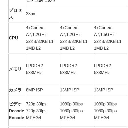
プロセ
28nm
ス
4xCortex-
4xCortex-
4xCortex-
A7,1.2GHz
A7,1.2GHz
A7,1.5GHz
CPU
32KB/32KB L1,
32KB/32KB L1,
32KB/32KB L1,
1MB L2
1MB L2
1MB L2
LPDDR2
LPDDR2
LPDDR2
メモリ
533MHz
533MHz
533MHz
カメラ
8MP ISP
13MP ISP
13MP ISP
ビデオ
720p 30fps
1080p 30fps
1080p 30fps
Decode
720p 30fps
1080p 30fps
1080p 30fps
Encode
MPEG4
MPEG4
MPEG4