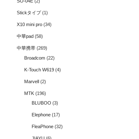
SO-04E
(2)
Stickタイプ
(1)
X10 mini pro
(34)
中華pad
(58)
中華携帯
(269)
Broadcom
(22)
K-Touch W619
(4)
Marvell
(2)
MTK
(196)
BLUBOO
(3)
Elephone
(17)
FleaPhone
(32)
JIAYU
(6)