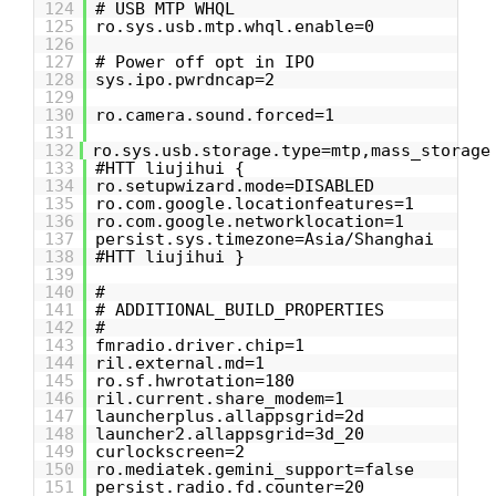
124
# USB MTP WHQL
125
ro.sys.usb.mtp.whql.enable=0
126
127
# Power off opt in IPO
128
sys.ipo.pwrdncap=2
129
130
ro.camera.sound.forced=1
131
132
ro.sys.usb.storage.type=mtp,mass_storage
133
#HTT liujihui {
134
ro.setupwizard.mode=DISABLED
135
ro.com.google.locationfeatures=1
136
ro.com.google.networklocation=1
137
persist.sys.timezone=Asia/Shanghai
138
#HTT liujihui }
139
140
#
141
# ADDITIONAL_BUILD_PROPERTIES
142
#
143
fmradio.driver.chip=1
144
ril.external.md=1
145
ro.sf.hwrotation=180
146
ril.current.share_modem=1
147
launcherplus.allappsgrid=2d
148
launcher2.allappsgrid=3d_20
149
curlockscreen=2
150
ro.mediatek.gemini_support=false
151
persist.radio.fd.counter=20