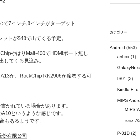
Hz
なので7インチ,8インチがターゲット
カテゴリー
ブレットが$48で出てくる予定。
Android
(553)
ipやはりMali-400でHDMIポート無し
anbox
(1)
6で出してくる見込み。
GalaxyNex
A13か、RockChip RK2906が席巻する可
IS01
(3)
Kindle Fire
MIPS Andro
ip)」とか書かれている場合があります。
MIPS W
ドのA10というような感じです。
ronzi A
場合もあるようです。
P-01D
(2)
股份有限公司