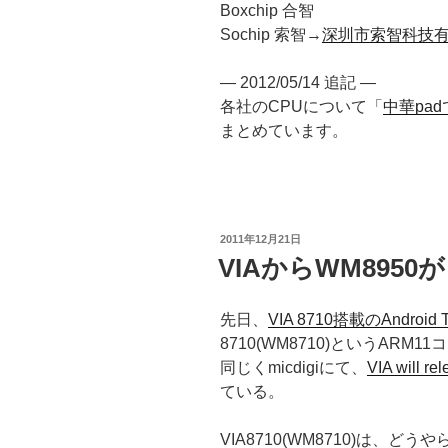
Boxchip 合智
Sochip 索智→
深圳市索智科技
— 2012/05/14 追記 —
各社のCPUについて「
中華pad
まとめています。
投
2011年12月21日
稿
VIAからWM895
日:
先日、
VIA 8710搭載のAndroid 
8710(WM8710)というAR
同じくmicdigiにて、
VIA will r
ている。
VIA8710(WM8710)は、