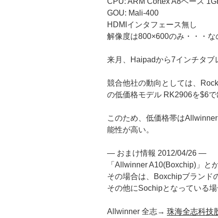
CPU: ARM Cortex A8ベース 1G
GOU: Mali-400
HDMIインタフェース無し
解像度は800×600のみ・・・
来月、Haipadから7インチタ
競合他社の動向としては、RockCh
の低価格モデル RK2906を$
このため、低価格帯はAllwinner 
能性が高い。
— おまけ情報 2012/04/26 —
「Allwinner A10(Boxch
その場合は、Boxchipブラン
その他にSochipとなっている
Allwinner 全志→
珠海全志科技