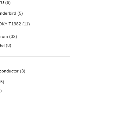
YU
(6)
nderbird
(5)
OKY T1982
(11)
trum
(32)
tel
(8)
conductor
(3)
5)
)