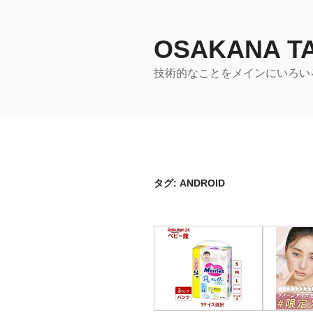
コ
ン
テ
OSAKANA 
ン
技術的なことをメインにいろい
ツ
へ
ス
キ
ッ
プ
タグ:
ANDROID