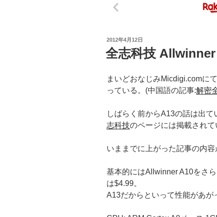
投
2012年4月12日
稿
全志科技 Allwinner
日:
まいどおなじみMicdigi.comに
っている。(中国語の記事:
解密全
しばらく前からA13の話は出
志科技
のページには掲載されて
いままでに上がった記事の内容
基本的にはAllwinner A1
は$4.99。
A13だからといって性能があ