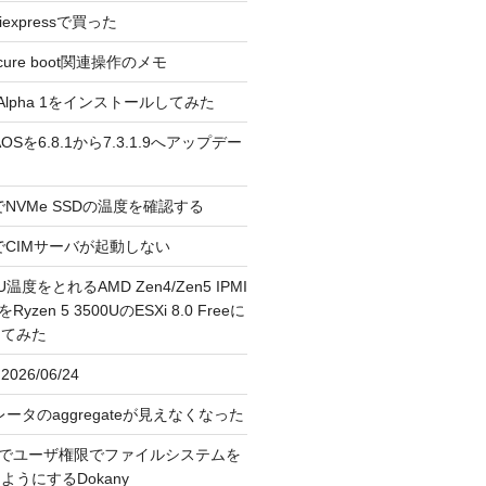
liexpressで買った
cure boot関連操作のメモ
3.0 Alpha 1をインストールしてみた
 のAOSを6.8.1から7.3.1.9へアップデー
reeでNVMe SSDの温度を確認する
FreeでCIMサーバが起動しない
U温度をとれるAMD Zen4/Zen5 IPMI
erをRyzen 5 3500UのESXi 8.0 Freeに
してみた
026/06/24
レータのaggregateが見えなくなった
OS上でユーザ権限でファイルシステムを
うにするDokany