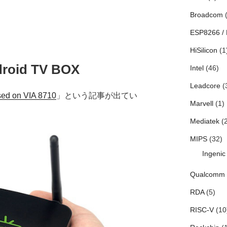
Broadcom
(
ESP8266 /
HiSilicon
(1
roid TV BOX
Intel
(46)
Leadcore
(
ed on VIA 8710
」という記事が出てい
Marvell
(1)
Mediatek
(2
MIPS
(32)
Ingenic
Qualcomm
RDA
(5)
RISC-V
(10