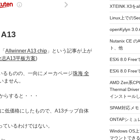
XTEINK X3をa
Linux上でのSe
openKylyn 
 A13
Nutanix CE
ト、他
て「
Allwinner A13 chip
」という記事が上が
志A13平板方案
)
ESXi 8.0 F
ESXi 8.0 
ているものの、一向にメーカページ
珠海 全
いません。
AMD Zen系CP
Thermal Driv
からすると・・・
インストール
SPAM対応メモ 2
0をさらに低価格にしたもので、A13チップ自体
ONTAPシミュ
がっているわけではない。
Windows 
マウントできるよ