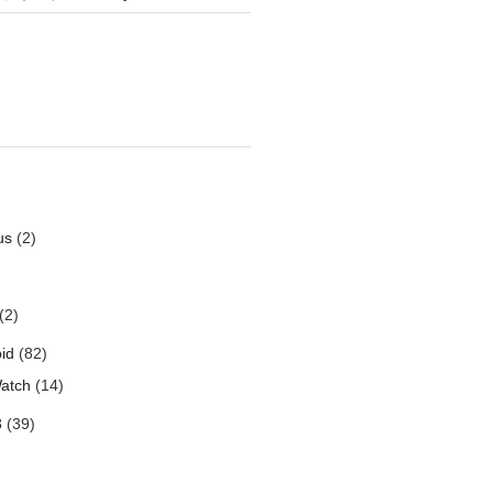
us
(2)
(2)
id
(82)
atch
(14)
3
(39)