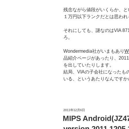
残念ながら値段がいくらか、と
１万円以下ランクだとは思われ
それにしても、謎なのはVIA 87
ろ。
Wondermedia社がいまもあり
W
品紹介ページがあったり、2011
を出していたりします。
結局、VIAの子会社になったも
いる、というあたりなんですか
投
2011年12月6日
稿
MIPS Android(JZ
日:
version 2011.1