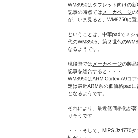
WM8950はタブレット向けの
記事の時点では
メーカページ
の
が、いま見ると、
WM8750
に置
ということは、中華padでメジャ
代のWM8505、第２世代のWM8
なるようです。
現段階では
メーカページ
の製品
記事を総合すると・・・
WM8950はARM Cortex-A
定は最近ARM系の低価格padに普及
となるようです。
それにより、最近低価格化が著し
りそうです。
・・・そして、MIPS Jz47
性が・・・