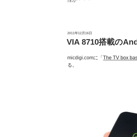
投
2011年12月16日
稿
VIA 8710搭載のAnd
日:
micdigi.comに「
The TV box bas
る。