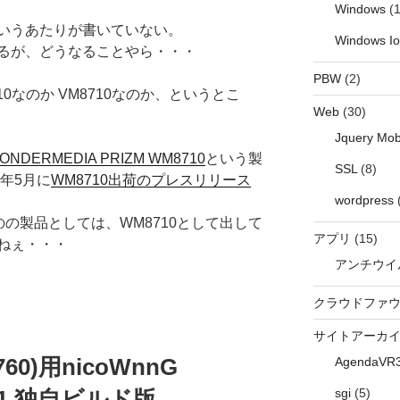
Windows
(1
いうあたりが書いていない。
Windows I
るが、どうなることやら・・・
PBW
(2)
10なのか VM8710なのか、というとこ
Web
(30)
Jquery Mob
ONDERMEDIA PRIZM WM8710
という製
SSL
(8)
年5月に
WM8710出荷のプレスリリース
wordpress
のの製品としては、WM8710として出して
アプリ
(15)
ねぇ・・・
アンチウイ
クラウドファ
サイトアーカ
4760)用nicoWnnG
AgendaVR
sgi
(5)
205.1 独自ビルド版