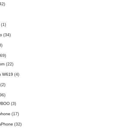
42)
(1)
o
(34)
8)
69)
om
(22)
h W619
(4)
(2)
96)
UBOO
(3)
phone
(17)
aPhone
(32)