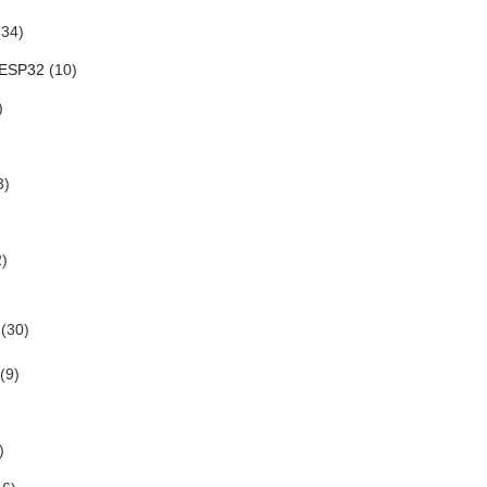
34)
 ESP32
(10)
)
3)
)
(30)
(9)
)