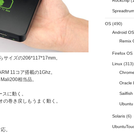
Rockchip
(1
Spreadtru
OS
(490)
Android OS
Remix 
Firefox OS
イズの206*117*17mm。
Linux
(313)
で、ARM 11コア搭載の1Ghz。
Chrom
ali200相当品。
Oracle 
Sailfis
ースに動く。
デオの巻き戻しもうまく動く。
Ubuntu 
Solaris
(6)
UbuntuTou
対応。