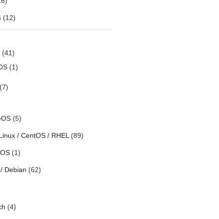
6)
m
(12)
(41)
OS
(1)
(7)
eOS
(5)
Linux / CentOS / RHEL
(89)
h OS
(1)
/ Debian
(62)
ch
(4)