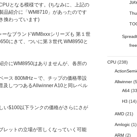
JIA
新CPUとなる模様です。(ちなみに、上記の
製品紹介に「WM8710」があったのです
Thu
き換わっています)
TO
ーなブランドWM8xxxシリーズも 第１世
Spread
650にきて、ついに第３世代 WM8950と
free
CPU
(238)
紹介にWM8950はありませんが、各所の
ActionSemi
9コアベース 800MHz～で、チップの価格帯設
Allwinner
(5
しつつあるAllwinner A10と同レベル
A64
(33
H3
(14)
い$100以下ランクの価格がさらにさが
AMD
(21)
Amlogic
(1)
70タブレットの立場が苦しくなっていく可能
ARM
(2)