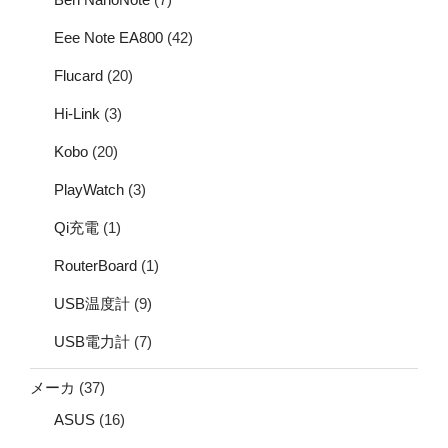
Eee Note EA800
(42)
Flucard
(20)
Hi-Link
(3)
Kobo
(20)
PlayWatch
(3)
Qi充電
(1)
RouterBoard
(1)
USB温度計
(9)
USB電力計
(7)
メーカ
(37)
ASUS
(16)