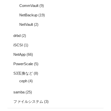
CommVault
(9)
NetBackup
(19)
NetVault
(2)
drbd
(2)
iSCSI
(1)
NetApp
(66)
PowerScale
(5)
S3互換など
(8)
ceph
(4)
samba
(25)
ファイルシステム
(3)