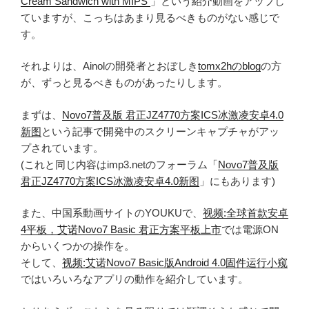
Cream Sandwich with MIPS
」という紹介動画をアップし
ていますが、こっちはあまり見るべきものがない感じで
す。
それよりは、Ainolの開発者とおぼしき
tomx2hのblog
の方
が、ずっと見るべきものがあったりします。
まずは、
Novo7普及版 君正JZ4770方案ICS冰激凌安卓4.0
新图
という記事で開発中のスクリーンキャプチャがアッ
プされています。
(これと同じ内容はimp3.netのフォーラム「
Novo7普及版
君正JZ4770方案ICS冰激凌安卓4.0新图
」にもあります)
また、中国系動画サイトのYOUKUで、
视频:全球首款安卓
4平板，艾诺Novo7 Basic 君正方案平板上市
では電源ON
からいくつかの操作を。
そして、
视频:艾诺Novo7 Basic版Android 4.0固件运行小窥
ではいろいろなアプリの動作を紹介しています。