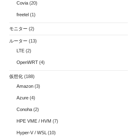
Covia
(20)
freetel
(1)
モニター
(2)
ルーター
(13)
LTE
(2)
OpenWRT
(4)
仮想化
(188)
Amazon
(3)
Azure
(4)
Conoha
(2)
HPE VME / HVM
(7)
Hyper-V / WSL
(10)