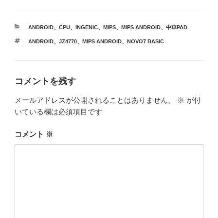
カ
ANDROID
、
CPU
、
INGENIC
、
MIPS
、
MIPS ANDROID
、
中華PAD
テ
タ
ANDROID
、
JZ4770
、
MIPS ANDROID
、
NOVO7 BASIC
ゴ
グ
リ
ー
コメントを残す
メールアドレスが公開されることはありません。
※
が付
いている欄は必須項目です
コメント
※