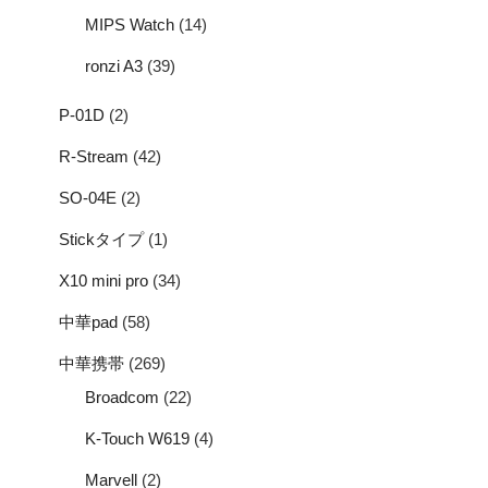
MIPS Watch
(14)
ronzi A3
(39)
P-01D
(2)
R-Stream
(42)
SO-04E
(2)
Stickタイプ
(1)
X10 mini pro
(34)
中華pad
(58)
中華携帯
(269)
Broadcom
(22)
K-Touch W619
(4)
Marvell
(2)