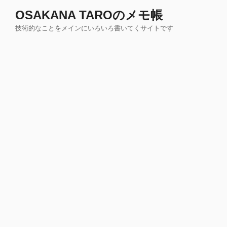
コ
OSAKANA TAROのメモ帳
ン
技術的なことをメインにいろいろ書いてくサイトです
テ
ン
ツ
へ
ス
キ
ッ
プ