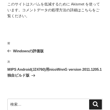
このサイトはスパムを低減するために Akismet を使って
います。
コメントデータの処理方法の詳細はこちらをご
覧ください
。
投
前
前
稿
の
Windowsの評価版
ナ
投
ビ
稿
次
次
ゲ
の
MIPS Android(JZ4760)用nicoWnnG version 2011.1205.1
投
ー
独自ビルド版
稿
シ
ョ
ン
検
検
索
索: