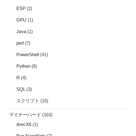
ESP
(2)
GPU
(1)
Java
(1)
perl
(7)
PowerShell
(41)
Python
(8)
R
(4)
SQL
(3)
スクリプト
(16)
マイナーハード
(163)
ArecX6
(1)
Ben NanoNote
(7)