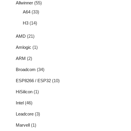
Allwinner
(55)
A64
(33)
H3
(14)
AMD
(21)
Amlogic
(1)
ARM
(2)
Broadcom
(34)
ESP8266 / ESP32
(10)
HiSilicon
(1)
Intel
(46)
Leadcore
(3)
Marvell
(1)