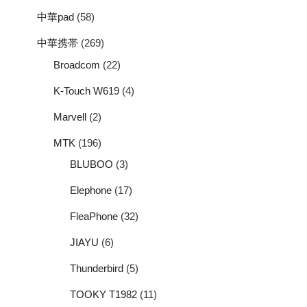
中華pad
(58)
中華携帯
(269)
Broadcom
(22)
K-Touch W619
(4)
Marvell
(2)
MTK
(196)
BLUBOO
(3)
Elephone
(17)
FleaPhone
(32)
JIAYU
(6)
Thunderbird
(5)
TOOKY T1982
(11)