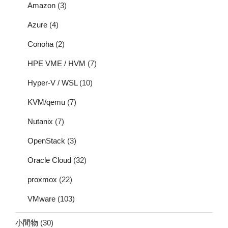
Amazon
(3)
Azure
(4)
Conoha
(2)
HPE VME / HVM
(7)
Hyper-V / WSL
(10)
KVM/qemu
(7)
Nutanix
(7)
OpenStack
(3)
Oracle Cloud
(32)
proxmox
(22)
VMware
(103)
小間物
(30)