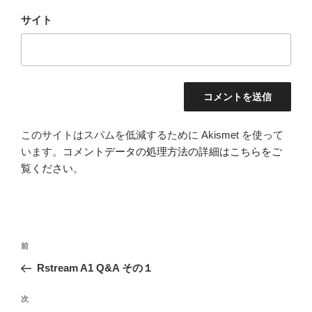
サイト
このサイトはスパムを低減するために Akismet を使って
います。
コメントデータの処理方法の詳細はこちらをご
覧ください
。
投
前
前
稿
の
Rstream A1 Q&A その１
ナ
投
ビ
稿
次
次