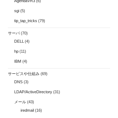
AgendaVR3
(6)
sgi
(5)
tip_tap_tricks
(79)
サーバ
(70)
DELL
(4)
hp
(11)
IBM
(4)
サービスや仕組み
(69)
DNS
(3)
LDAP/ActiveDirectory
(31)
メール
(43)
iredmail
(16)