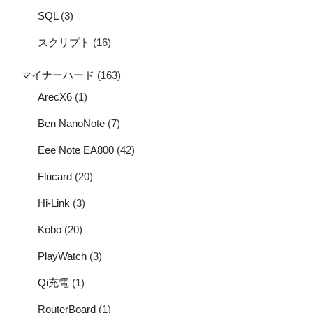
SQL
(3)
スクリプト
(16)
マイナーハード
(163)
ArecX6
(1)
Ben NanoNote
(7)
Eee Note EA800
(42)
Flucard
(20)
Hi-Link
(3)
Kobo
(20)
PlayWatch
(3)
Qi充電
(1)
RouterBoard
(1)