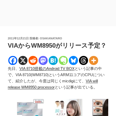
投
2011年12月21日
投稿者:
OSAKANATARO
稿
VIAからWM8950がリリース予定？
日:
先日、
VIA 8710搭載のAndroid TV BOX
という記事の中
で、VIA 8710(WM8710)というARM11コアのCPUについ
て、紹介したが、今度は同じくmicdigiにて、
VIA will
release WM8950 processor
という記事が出ている。