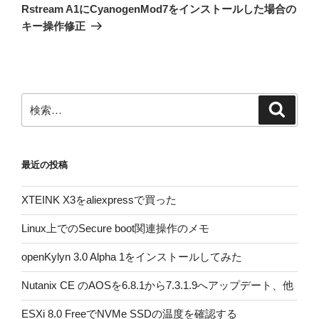
ゲ
の
Rstream A1にCyanogenMod7をインストールした場合の
投
ー
キー操作修正
稿
シ
ョ
ン
検
検
索
索:
最近の投稿
XTEINK X3をaliexpressで買った
Linux上でのSecure boot関連操作のメモ
openKylyn 3.0 Alpha 1をインストールしてみた
Nutanix CE のAOSを6.8.1から7.3.1.9へアップデート、他
ESXi 8.0 FreeでNVMe SSDの温度を確認する