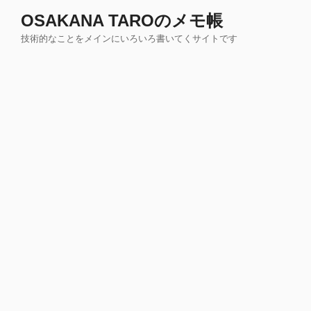
コ
OSAKANA TAROのメモ帳
ン
技術的なことをメインにいろいろ書いてくサイトです
テ
ン
ツ
へ
ス
キ
ッ
プ