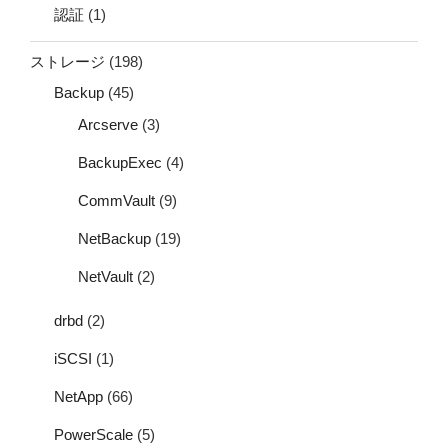
認証
(1)
ストレージ
(198)
Backup
(45)
Arcserve
(3)
BackupExec
(4)
CommVault
(9)
NetBackup
(19)
NetVault
(2)
drbd
(2)
iSCSI
(1)
NetApp
(66)
PowerScale
(5)