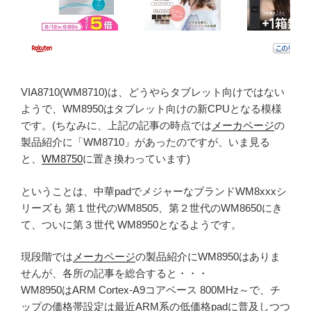
VIA8710(WM8710)は、どうやらタブレット向けではない
ようで、WM8950はタブレット向けの新CPUとなる模様
です。(ちなみに、上記の記事の時点では
メーカページ
の
製品紹介に「WM8710」があったのですが、いま見る
と、
WM8750
に置き換わっています)
ということは、中華padでメジャーなブランドWM8xxxシ
リーズも 第１世代のWM8505、第２世代のWM8650にき
て、ついに第３世代 WM8950となるようです。
現段階では
メーカページ
の製品紹介にWM8950はありま
せんが、各所の記事を総合すると・・・
WM8950はARM Cortex-A9コアベース 800MHz～で、チ
ップの価格帯設定は最近ARM系の低価格padに普及しつつ