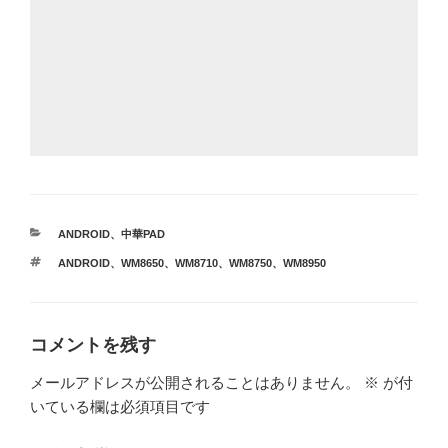
カ
ANDROID
、
中華PAD
テ
タ
ANDROID
、
WM8650
、
WM8710
、
WM8750
、
WM8950
ゴ
グ
リ
ー
コメントを残す
メールアドレスが公開されることはありません。
※
が付
いている欄は必須項目です