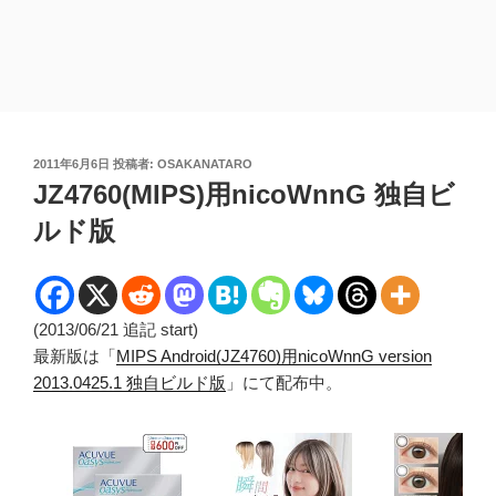
投
2011年6月6日
投稿者:
OSAKANATARO
稿
JZ4760(MIPS)用nicoWnnG 独自ビ
日:
ルド版
(2013/06/21 追記 start)
最新版は「
MIPS Android(JZ4760)用nicoWnnG version
2013.0425.1 独自ビルド版
」にて配布中。