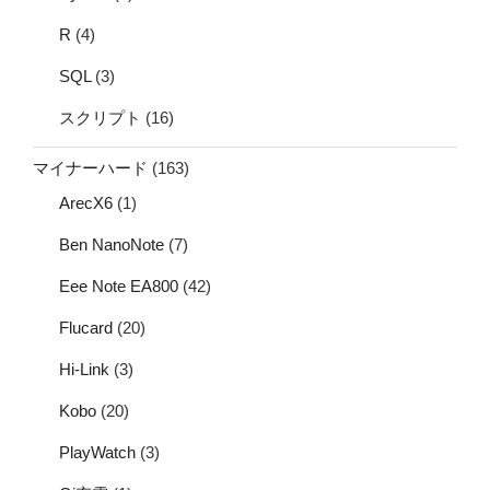
R
(4)
SQL
(3)
スクリプト
(16)
マイナーハード
(163)
ArecX6
(1)
Ben NanoNote
(7)
Eee Note EA800
(42)
Flucard
(20)
Hi-Link
(3)
Kobo
(20)
PlayWatch
(3)