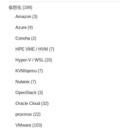
仮想化
(188)
Amazon
(3)
Azure
(4)
Conoha
(2)
HPE VME / HVM
(7)
Hyper-V / WSL
(10)
KVM/qemu
(7)
Nutanix
(7)
OpenStack
(3)
Oracle Cloud
(32)
proxmox
(22)
VMware
(103)