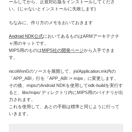
ールしてから、正規対応版をインストールしてくださ
い。(じゃないとインストールに失敗します)
ちなみに、作り方のメモをおいておきます
Android NDK公式
においてあるものはARMアーキテクチ
ャ用のキットです。
MIPS用のものは
MIPS社の開発ページ
から入手できま
す。
nicoWnnGのソースを展開して、jni/Application.mk内の
「APP_ABI」行を「APP_ABI := mips」に変更します。
その後、mipsのAndroid NDKを使用してndk-buildを実行す
ると、libs/mips/ ディレクトリ内にMIPS用のバイナリが出
力されます。
これを使用して、あとの手順は標準と同じように行って
いきます。