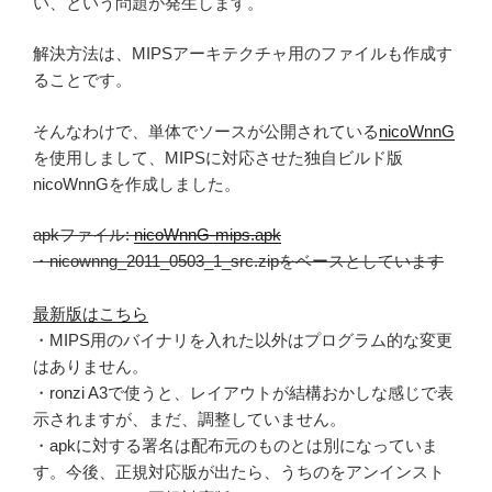
い、という問題が発生します。
解決方法は、MIPSアーキテクチャ用のファイルも作成す
ることです。
そんなわけで、単体でソースが公開されている
nicoWnnG
を使用しまして、MIPSに対応させた独自ビルド版
nicoWnnGを作成しました。
apkファイル:
nicoWnnG-mips.apk
・nicownng_2011_0503_1_src.zipをベースとしています
最新版はこちら
・MIPS用のバイナリを入れた以外はプログラム的な変更
はありません。
・ronzi A3で使うと、レイアウトが結構おかしな感じで表
示されますが、まだ、調整していません。
・apkに対する署名は配布元のものとは別になっていま
す。今後、正規対応版が出たら、うちのをアンインスト