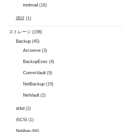
iredmail
(16)
認証
(1)
ストレージ
(198)
Backup
(45)
Arcserve
(3)
BackupExec
(4)
CommVault
(9)
NetBackup
(19)
NetVault
(2)
drbd
(2)
iSCSI
(1)
NetApp
(66)