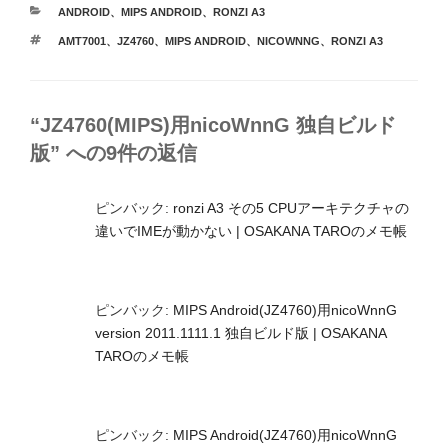
カ
ANDROID
、
MIPS ANDROID
、
RONZI A3
テ
タ
AMT7001
、
JZ4760
、
MIPS ANDROID
、
NICOWNNG
、
RONZI A3
ゴ
グ
リ
ー
“JZ4760(MIPS)用nicoWnnG 独自ビルド
版” への9件の返信
ピンバック:
ronzi A3 その5 CPUアーキテクチャの
違いでIMEが動かない | OSAKANA TAROのメモ帳
ピンバック:
MIPS Android(JZ4760)用nicoWnnG
version 2011.1111.1 独自ビルド版 | OSAKANA
TAROのメモ帳
ピンバック:
MIPS Android(JZ4760)用nicoWnnG