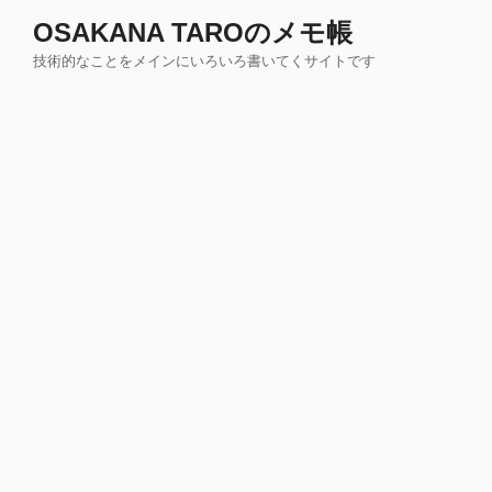
コ
OSAKANA TAROのメモ帳
ン
技術的なことをメインにいろいろ書いてくサイトです
テ
ン
ツ
へ
ス
キ
ッ
プ