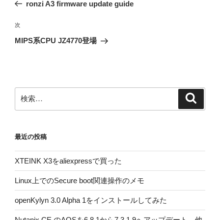
の
ronzi A3 firmware update guide
ナ
投
ビ
稿
次
次
ゲ
の
MIPS系CPU JZ4770登場
投
ー
稿
シ
ョ
ン
検
検
索
索:
最近の投稿
XTEINK X3をaliexpressで買った
Linux上でのSecure boot関連操作のメモ
openKylyn 3.0 Alpha 1をインストールしてみた
Nutanix CE のAOSを6.8.1から7.3.1.9へアップデート、他