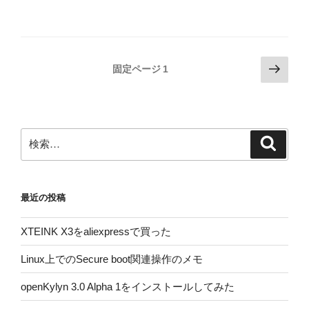
投
次
固定ページ
1
の
稿
ペ
の
ー
ペ
ジ
検
検
ー
索
索:
ジ
送
最近の投稿
り
XTEINK X3をaliexpressで買った
Linux上でのSecure boot関連操作のメモ
openKylyn 3.0 Alpha 1をインストールしてみた