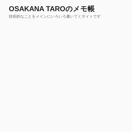
コ
OSAKANA TAROのメモ帳
ン
技術的なことをメインにいろいろ書いてくサイトです
テ
ン
ツ
へ
ス
キ
ッ
プ