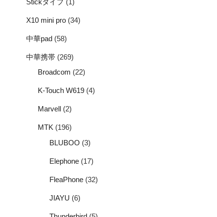
Stickタイプ
(1)
X10 mini pro
(34)
中華pad
(58)
中華携帯
(269)
Broadcom
(22)
K-Touch W619
(4)
Marvell
(2)
MTK
(196)
BLUBOO
(3)
Elephone
(17)
FleaPhone
(32)
JIAYU
(6)
Thunderbird
(5)