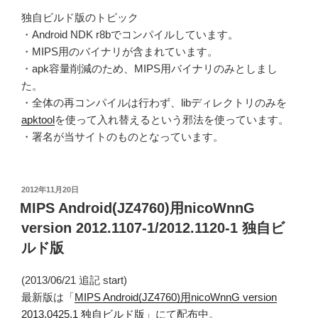
独自ビルド版のトピック
・Android NDK r8bでコンパイルしています。
・MIPS用のバイナリが含まれています。
・apk容量削減のため、MIPS用バイナリのみとしまし
た。
・全体の再コンパイルは行わず、libディレクトリのみを
apktool
を使って入れ替えるという邪法を使っています。
・署名が当サイトのものとなっています。
投
2012年11月20日
稿
MIPS Android(JZ4760)用nicoWnnG
日:
version 2012.1107-1/2012.1120-1 独自ビ
ルド版
(2013/06/21 追記 start)
最新版は「
MIPS Android(JZ4760)用nicoWnnG version
2013.0425.1 独自ビルド版
」にて配布中。