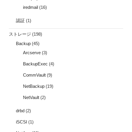
iredmail
(16)
認証
(1)
ストレージ
(198)
Backup
(45)
Arcserve
(3)
BackupExec
(4)
CommVault
(9)
NetBackup
(19)
NetVault
(2)
drbd
(2)
iSCSI
(1)