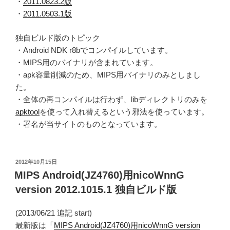
・
2011.0823.2版
・
2011.0503.1版
独自ビルド版のトピック
・Android NDK r8bでコンパイルしています。
・MIPS用のバイナリが含まれています。
・apk容量削減のため、MIPS用バイナリのみとしまし
た。
・全体の再コンパイルは行わず、libディレクトリのみを
apktool
を使って入れ替えるという邪法を使っています。
・署名が当サイトのものとなっています。
投
2012年10月15日
稿
MIPS Android(JZ4760)用nicoWnnG
日:
version 2012.1015.1 独自ビルド版
(2013/06/21 追記 start)
最新版は「
MIPS Android(JZ4760)用nicoWnnG version