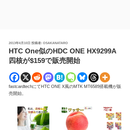
投
2013年4月10日
投稿者:
OSAKANATARO
稿
HTC One似のHDC ONE HX9299A
日:
四核が$159で販売開始
fastcardtechにてHTC ONE X風のMTK MT6589搭載機が販
売開始。