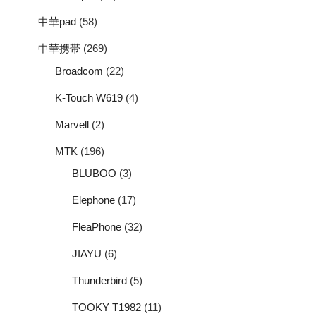
中華pad
(58)
中華携帯
(269)
Broadcom
(22)
K-Touch W619
(4)
Marvell
(2)
MTK
(196)
BLUBOO
(3)
Elephone
(17)
FleaPhone
(32)
JIAYU
(6)
Thunderbird
(5)
TOOKY T1982
(11)