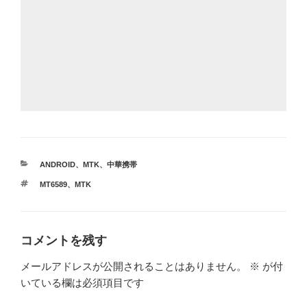
カ
ANDROID
、
MTK
、
中華携帯
テ
タ
MT6589
、
MTK
ゴ
グ
リ
ー
コメントを残す
メールアドレスが公開されることはありません。
※
が付
いている欄は必須項目です