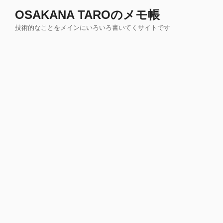
コ
OSAKANA TAROのメモ帳
ン
技術的なことをメインにいろいろ書いてくサイトです
テ
ン
ツ
へ
ス
キ
ッ
プ