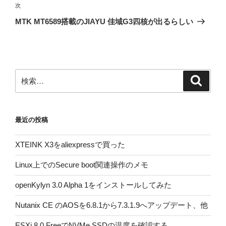
ゲ
次
次
の
ー
MTK MT6589搭載のJIAYU 佳域G3四核が出るらしい
投
シ
稿
ョ
ン
検
検
索
索:
最近の投稿
XTEINK X3をaliexpressで買った
Linux上でのSecure boot関連操作のメモ
openKylyn 3.0 Alpha 1をインストールしてみた
Nutanix CE のAOSを6.8.1から7.3.1.9へアップデート、他
ESXi 8.0 FreeでNVMe SSDの温度を確認する