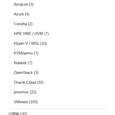
Amazon
(3)
Azure
(4)
Conoha
(2)
HPE VME / HVM
(7)
Hyper-V / WSL
(10)
KVM/qemu
(7)
Nutanix
(7)
OpenStack
(3)
Oracle Cloud
(32)
proxmox
(22)
VMware
(103)
小間物
(30)