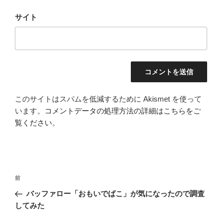
サイト
このサイトはスパムを低減するために Akismet を使って
います。
コメントデータの処理方法の詳細はこちらをご
覧ください
。
投
前
前
稿
の
バッファロー「おもいでばこ」が気になったので調査
ナ
投
してみた
ビ
稿