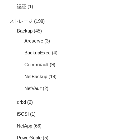
認証
(1)
ストレージ
(198)
Backup
(45)
Arcserve
(3)
BackupExec
(4)
CommVault
(9)
NetBackup
(19)
NetVault
(2)
drbd
(2)
iSCSI
(1)
NetApp
(66)
PowerScale
(5)