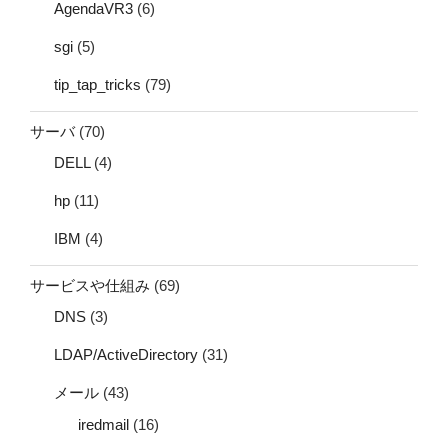
AgendaVR3
(6)
sgi
(5)
tip_tap_tricks
(79)
サーバ
(70)
DELL
(4)
hp
(11)
IBM
(4)
サービスや仕組み
(69)
DNS
(3)
LDAP/ActiveDirectory
(31)
メール
(43)
iredmail
(16)