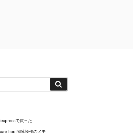
検
索
liexpressで買った
cure boot関連操作のメモ