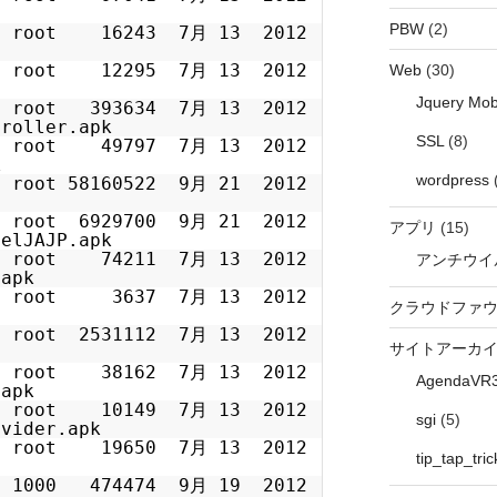
PBW
(2)
000 root 16243 7月 13 2012
000 root 12295 7月 13 2012
Web
(30)
Jquery Mob
00 root 393634 7月 13 2012
troller.apk
SSL
(8)
000 root 49797 7月 13 2012
k
wordpress
ot root 58160522 9月 21 2012
ot root 6929700 9月 21 2012
アプリ
(15)
nelJAJP.apk
000 root 74211 7月 13 2012
アンチウイ
.apk
000 root 3637 7月 13 2012
クラウドファ
00 root 2531112 7月 13 2012
サイトアーカ
000 root 38162 7月 13 2012
AgendaVR
.apk
000 root 10149 7月 13 2012
sgi
(5)
ovider.apk
000 root 19650 7月 13 2012
tip_tap_tric
00 1000 474474 9月 19 2012