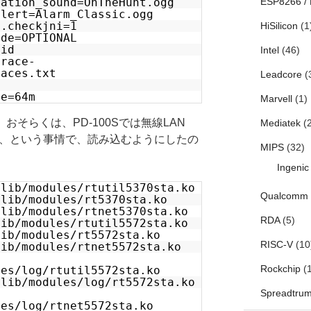
cation_sound=OnTheHunt.ogg
ESP8266 /
alert=Alarm_Classic.ogg
d.checkjni=1
HiSilicon
(1
ode=OPTIONAL
oid
Intel
(46)
trace-
races.txt
Leadcore
(
ze=64m
Marvell
(1)
が、おそらくは、PD-100Sでは無線LAN
Mediatek
(2
る、という事情で、読み込むようにしたの
MIPS
(32)
Ingenic
/lib/modules/rtutil5370sta.ko
Qualcomm
/lib/modules/rt5370sta.ko
/lib/modules/rtnet5370sta.ko
RDA
(5)
lib/modules/rtutil5572sta.ko
lib/modules/rt5572sta.ko
RISC-V
(10
lib/modules/rtnet5572sta.ko
Rockchip
(1
les/log/rtutil5572sta.ko
/lib/modules/log/rt5572sta.ko
Spreadtru
les/log/rtnet5572sta.ko