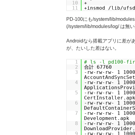
10
+
11
+insmod /lib/ufs
PD-100にも/system/lib/m
(/system/lib/modules/log/ は無い
Androidなら搭載アプリに差があ
が、たいした差はない。
1
# ls -l pd100-fi
2
合計 67760
3
-rw-rw-rw- 1 10
AccountAndSyncSe
4
-rw-rw-rw- 1 1
ApplicationsProv
5
-rw-rw-rw- 1 1
CertInstaller.ap
6
-rw-rw-rw- 1 1
DefaultContainer
7
-rw-rw-rw- 1 10
Development.apk
8
-rw-rw-rw- 1 1
DownloadProvider
9
-rw-rw-rw- 1 1