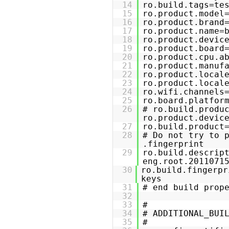
14
ro.build.tags=te
15
ro.product.model
16
ro.product.brand
17
ro.product.name=
18
ro.product.devic
19
ro.product.board
20
ro.product.cpu.a
21
ro.product.manuf
22
ro.product.local
23
ro.product.local
24
ro.wifi.channels
25
ro.board.platfor
26
# ro.build.produ
ro.product.devic
27
ro.build.product
28
# Do not try to 
.fingerprint
29
ro.build.descrip
eng.root.2011071
30
ro.build.fingerpr
keys
31
# end build prop
32
33
#
34
# ADDITIONAL_BUI
35
#