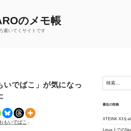
TAROのメモ帳
ろ書いてくサイトです
検
もいでばこ」が気になっ
索:
た
最近の投稿
XTEINK X3をa
おもいでばこ
」
Linux上でのSe