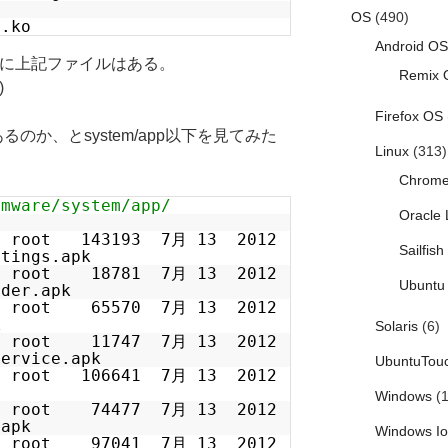
OS
(490)
d.ko
Android OS
odulesに上記ファイルはある。
Remix 
)
Firefox OS
るのか、とsystem/app以下を見てみた
Linux
(313)
Chrom
rmware/system/app/
Oracle 
00 root 143193 7月 13 2012
Sailfis
ttings.apk
000 root 18781 7月 13 2012
Ubuntu 
ider.apk
000 root 65570 7月 13 2012
k
Solaris
(6)
000 root 11747 7月 13 2012
Service.apk
UbuntuTou
00 root 106641 7月 13 2012
Windows
(1
000 root 74477 7月 13 2012
.apk
Windows I
000 root 97041 7月 13 2012