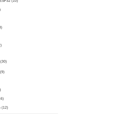
 ESP32
(10)
)
3)
)
(30)
(9)
)
6)
m
(12)