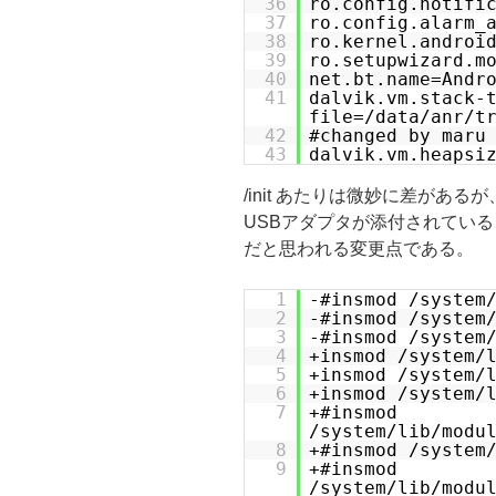
36
ro.config.notifi
37
ro.config.alarm_
38
ro.kernel.androi
39
ro.setupwizard.m
40
net.bt.name=Andr
41
dalvik.vm.stack-
file=/data/anr/t
42
#changed by maru
43
dalvik.vm.heapsi
/init あたりは微妙に差がある
USBアダプタが添付されてい
だと思われる変更点である。
1
-#insmod /system
2
-#insmod /system
3
-#insmod /system
4
+insmod /system/
5
+insmod /system/
6
+insmod /system/
7
+#insmod
/system/lib/modu
8
+#insmod /system
9
+#insmod
/system/lib/modu