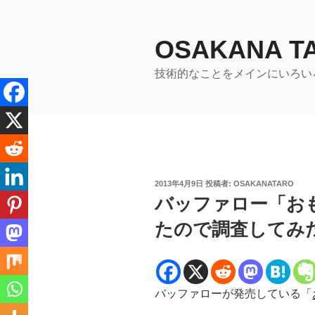
コ
ン
テ
OSAKANA 
ン
技術的なことをメインにいろい
ツ
へ
ス
キ
ッ
プ
投
2013年4月9日
投稿者:
OSAKANATARO
稿
バッファロー「お
日:
たので調査してみ
バッファローが発売している「