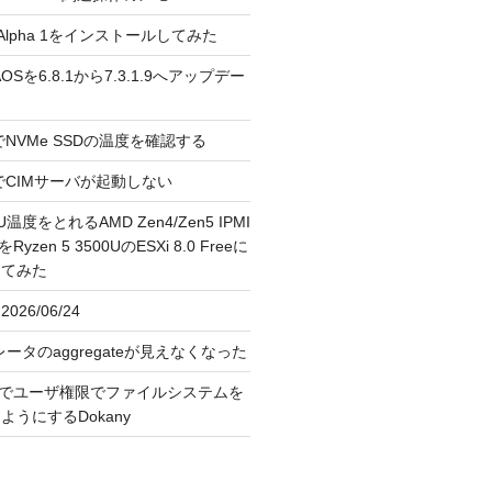
3.0 Alpha 1をインストールしてみた
 のAOSを6.8.1から7.3.1.9へアップデー
reeでNVMe SSDの温度を確認する
FreeでCIMサーバが起動しない
U温度をとれるAMD Zen4/Zen5 IPMI
erをRyzen 5 3500UのESXi 8.0 Freeに
してみた
026/06/24
レータのaggregateが見えなくなった
OS上でユーザ権限でファイルシステムを
うにするDokany