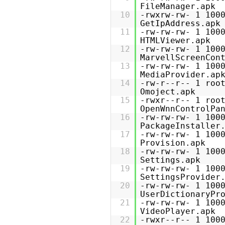
FileManager.apk
10
-rwxrw-rw- 1 1
GetIpAddress.apk
11
-rw-rw-rw- 1 1
HTMLViewer.apk
12
-rw-rw-rw- 1 10
MarvellScreenCon
13
-rw-rw-rw- 1 1
MediaProvider.ap
14
-rw-r--r-- 1 ro
Omoject.apk
15
-rwxr--r-- 1 ro
OpenWnnControlPa
16
-rw-rw-rw- 1 1
PackageInstaller
17
-rw-rw-rw- 1 1
Provision.apk
18
-rw-rw-rw- 1 10
Settings.apk
19
-rw-rw-rw- 1 1
SettingsProvider
20
-rw-rw-rw- 1 1
UserDictionaryPr
21
-rw-rw-rw- 1 1
VideoPlayer.apk
22
-rwxr--r-- 1 10