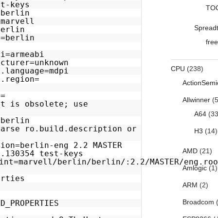
st-keys
TO
=berlin
=marvell
Spread
berlin
e=berlin
free
=
bi=armeabi
acturer=unknown
CPU
(238)
e.language=mdpi
e.region=
ActionSemi
=
m=
Allwinner
(5
ct is obsolete; use
e
A64
(33
=berlin
parse ro.build.description or
H3
(14)
tion=berlin-eng 2.2 MASTER
AMD
(21)
5.130354 test-keys
int=marvell/berlin/berlin/:2.2/MASTER/eng.roo
Amlogic
(1)
erties
ARM
(2)
Broadcom
(
LD_PROPERTIES