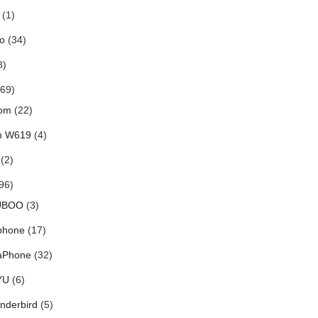
(1)
o
(34)
8)
69)
om
(22)
h W619
(4)
(2)
96)
UBOO
(3)
phone
(17)
aPhone
(32)
YU
(6)
nderbird
(5)