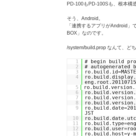
PD-100もPD-100Sも、根本構造
そう、Android。
「連携するアプリがAndroid」
BOX」なのです。
/system/build.prop なんて
1
# begin build pr
2
# autogenerated 
3
ro.build.id=MAST
4
ro.build.display
eng.root.2011071
5
ro.build.version.
6
ro.build.version
7
ro.build.version
8
ro.build.version
9
ro.build.date=2
JST
10
ro.build.date.ut
11
ro.build.type=en
12
ro.build.user=ro
13
ro.build.host=y-