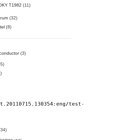
OKY T1982
(11)
trum
(32)
tel
(8)
conductor
(3)
5)
)
t.20110715.130354:eng/test-
34)