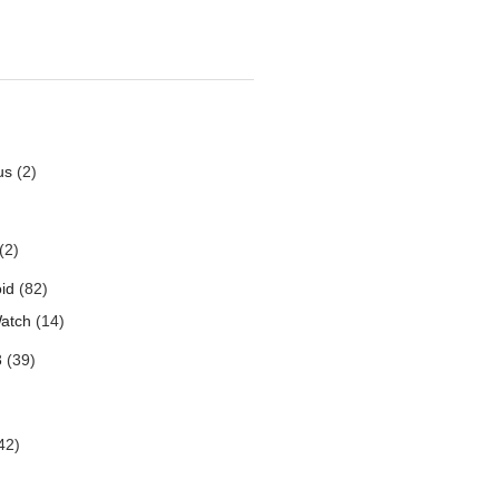
us
(2)
(2)
id
(82)
atch
(14)
3
(39)
42)