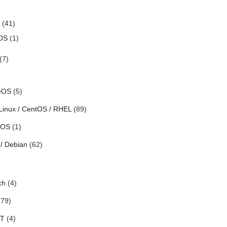
(41)
OS
(1)
(7)
eOS
(5)
Linux / CentOS / RHEL
(89)
h OS
(1)
/ Debian
(62)
ch
(4)
79)
oT
(4)