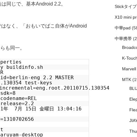
は同じで、基本Android 2.2。
Stickタイプ
X10 mini pr
ではなく、「おもいでばこ自体がAndroid
中華pad
(5
中華携帯
(2
Broadc
、どちらも同一。
K-Touc
operties
by buildinfo.sh
Marvell
ER
.id=berlin-eng 2.2 MASTER
MTK
(1
5.130354 test-keys
incremental=eng.root.20110715.130354
BL
.sdk=8
.codename=REL
Ele
.release=2.2
011年 7月 15日 金曜日 13:04:16
Fle
c=1310702656
JIA
g
ot
Thu
maruyam-desktop