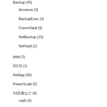
Backup
(45)
Arcserve
(3)
BackupExec
(4)
CommVault
(9)
NetBackup
(19)
NetVault
(2)
drbd
(2)
iSCSI
(1)
NetApp
(66)
PowerScale
(5)
S3互換など
(8)
ceph
(4)