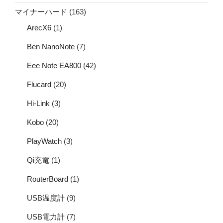
マイナーハード
(163)
ArecX6
(1)
Ben NanoNote
(7)
Eee Note EA800
(42)
Flucard
(20)
Hi-Link
(3)
Kobo
(20)
PlayWatch
(3)
Qi充電
(1)
RouterBoard
(1)
USB温度計
(9)
USB電力計
(7)