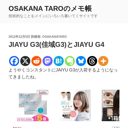
コ
OSAKANA TAROのメモ帳
ン
技術的なことをメインにいろいろ書いてくサイトです
テ
ン
ツ
投
2012年12月5日
投稿者:
OSAKANATARO
へ
稿
JIAYU G3(佳域G3)とJIAYU G4
ス
日:
キ
ッ
プ
ようやくコンスタントにJAIYU G3が入荷するようになっ
てきましたね。