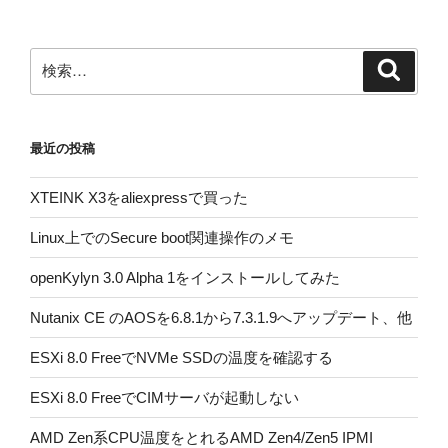
シ
ョ
ン
検
検
索
索:
最近の投稿
XTEINK X3をaliexpressで買った
Linux上でのSecure boot関連操作のメモ
openKylyn 3.0 Alpha 1をインストールしてみた
Nutanix CE のAOSを6.8.1から7.3.1.9へアップデート、他
ESXi 8.0 FreeでNVMe SSDの温度を確認する
ESXi 8.0 FreeでCIMサーバが起動しない
AMD Zen系CPU温度をとれるAMD Zen4/Zen5 IPMI