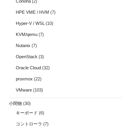
Conoha
(2)
HPE VME / HVM
(7)
Hyper-V / WSL
(10)
KVM/qemu
(7)
Nutanix
(7)
OpenStack
(3)
Oracle Cloud
(32)
proxmox
(22)
VMware
(103)
小間物
(30)
キーボード
(6)
コントローラ
(7)