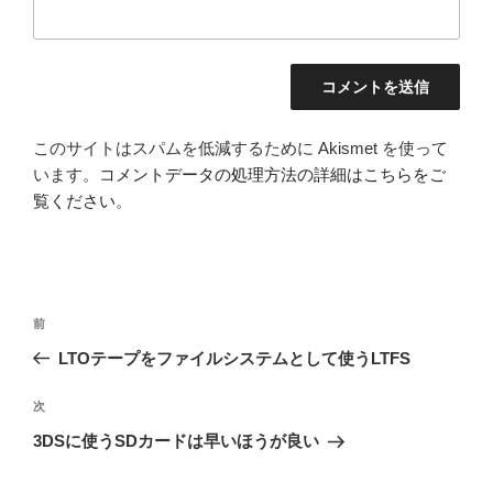
このサイトはスパムを低減するために Akismet を使って
います。
コメントデータの処理方法の詳細はこちらをご
覧ください
。
投
前
前
稿
の
LTOテープをファイルシステムとして使うLTFS
ナ
投
ビ
稿
次
次
ゲ
の
3DSに使うSDカードは早いほうが良い
投
ー
稿