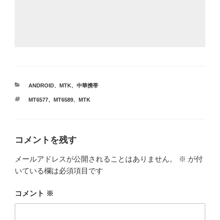
カ
ANDROID
、
MTK
、
中華携帯
テ
タ
MT6577
、
MT6589
、
MTK
ゴ
グ
リ
ー
コメントを残す
メールアドレスが公開されることはありません。
※
が付
いている欄は必須項目です
コメント
※