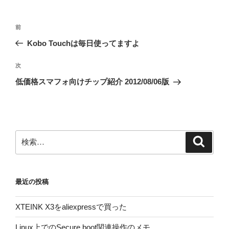
投
前
前
稿
の
Kobo Touchは毎日使ってますよ
ナ
投
ビ
稿
次
次
ゲ
の
低価格スマフォ向けチップ紹介 2012/08/06版
投
ー
稿
シ
ョ
ン
検
検
索
索:
最近の投稿
XTEINK X3をaliexpressで買った
Linux上でのSecure boot関連操作のメモ