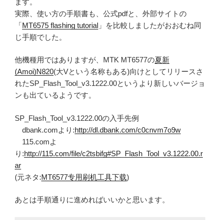
ます。
実際、使い方の手順書も、公式pdfと、外部サイトの
「
MT6575 flashing tutorial
」を比較しましたがおおむね同
じ手順でした。
他機種用ではありますが、MTK MT6577の
夏新
(Amoi)N820
(大Vという名称もある)向けとしてリリースさ
れたSP_Flash_Tool_v3.1222.00というより新しいバージョ
ンも出ているようです。
SP_Flash_Tool_v3.1222.00の入手先例
dbank.comより:
http://dl.dbank.com/c0cnvm7o9w
115.comよ
り:
http://115.com/file/c2tsbifg#SP_Flash_Tool_v3.1222.00.r
ar
(元ネタ:
MT6577专用刷机工具下载
)
あとは手順通りに進めればいいかと思います。