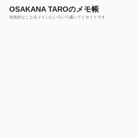
コ
OSAKANA TAROのメモ帳
ン
技術的なことをメインにいろいろ書いてくサイトです
テ
ン
ツ
へ
ス
キ
ッ
プ