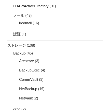
LDAP/ActiveDirectory
(31)
メール
(43)
iredmail
(16)
認証
(1)
ストレージ
(198)
Backup
(45)
Arcserve
(3)
BackupExec
(4)
CommVault
(9)
NetBackup
(19)
NetVault
(2)
drbd
(2)