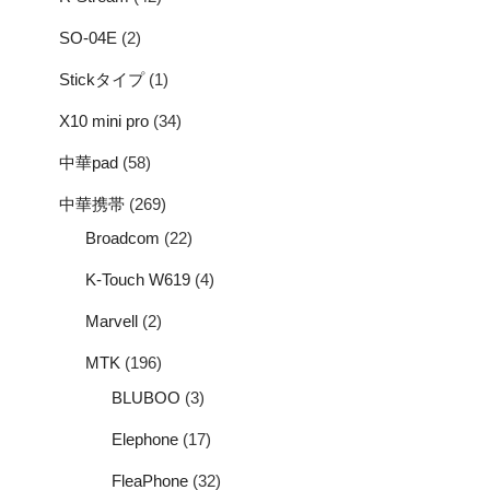
SO-04E
(2)
Stickタイプ
(1)
X10 mini pro
(34)
中華pad
(58)
中華携帯
(269)
Broadcom
(22)
K-Touch W619
(4)
Marvell
(2)
MTK
(196)
BLUBOO
(3)
Elephone
(17)
FleaPhone
(32)