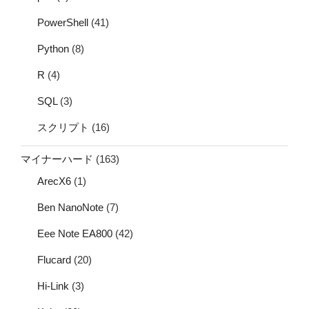
PowerShell
(41)
Python
(8)
R
(4)
SQL
(3)
スクリプト
(16)
マイナーハード
(163)
ArecX6
(1)
Ben NanoNote
(7)
Eee Note EA800
(42)
Flucard
(20)
Hi-Link
(3)