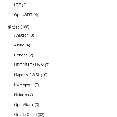
LTE
(2)
OpenWRT
(4)
仮想化
(188)
Amazon
(3)
Azure
(4)
Conoha
(2)
HPE VME / HVM
(7)
Hyper-V / WSL
(10)
KVM/qemu
(7)
Nutanix
(7)
OpenStack
(3)
Oracle Cloud
(32)