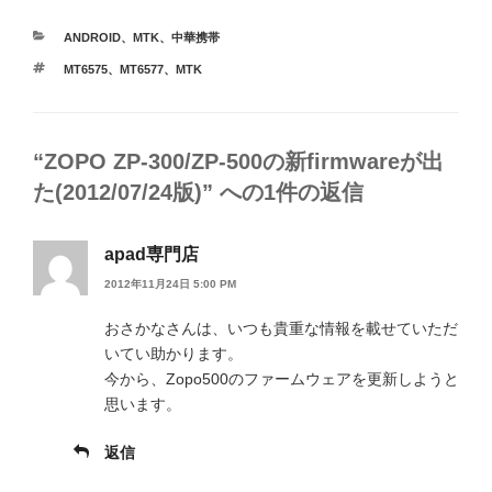
カ
ANDROID
、
MTK
、
中華携帯
テ
タ
MT6575
、
MT6577
、
MTK
ゴ
グ
リ
ー
“ZOPO ZP-300/ZP-500の新firmwareが出
た(2012/07/24版)” への1件の返信
apad専門店
2012年11月24日 5:00 PM
おさかなさんは、いつも貴重な情報を載せていただ
いてい助かります。
今から、Zopo500のファームウェアを更新しようと
思います。
返信