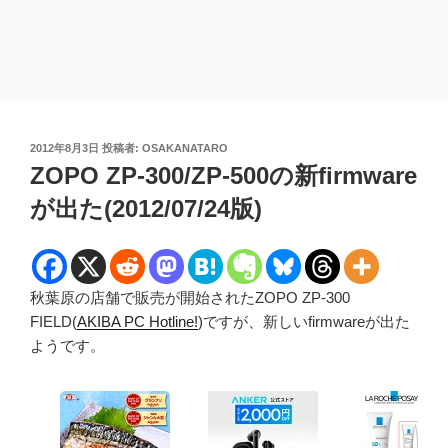
投
2012年8月3日
投稿者:
OSAKANATARO
稿
ZOPO ZP-300/ZP-500の新firmware
日:
が出た(2012/07/24版)
秋葉原の店舗で販売が開始されたZOPO ZP-300
FIELD(
AKIBA PC Hotline!
)ですが、新しいfirmwareが出た
ようです。