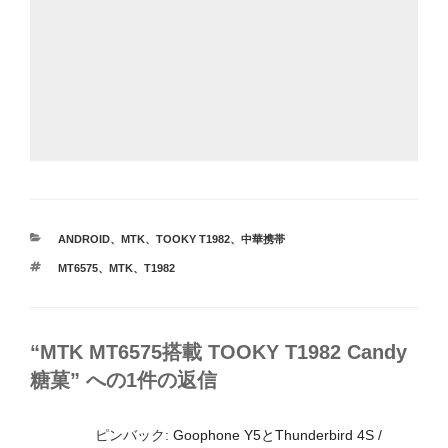
カ
ANDROID
、
MTK
、
TOOKY T1982
、
中華携帯
テ
タ
MT6575
、
MTK
、
T1982
ゴ
グ
リ
ー
“MTK MT6575搭載 TOOKY T1982 Candy
糖菓” への1件の返信
ピンバック:
Goophone Y5とThunderbird 4S /