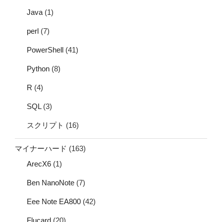
Java
(1)
perl
(7)
PowerShell
(41)
Python
(8)
R
(4)
SQL
(3)
スクリプト
(16)
マイナーハード
(163)
ArecX6
(1)
Ben NanoNote
(7)
Eee Note EA800
(42)
Flucard
(20)