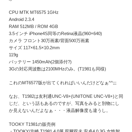
CPU MTK MT6575 1GHz
Android 2.3.4
RAM 512MB / ROM 4GB
3.5インチ iPhone4S同等のRetina液晶(960×640)
カメラ フロント30万画素/背面500万画素
サイズ 117×61.5×10.2mm
119g
バッテリー 1450mAh(2個添付?)
3Gの対応周波数は2100MHzのみ。(T1981も同様)
これのMT6577版が出てくれればいいんだけどなぁ^^;;;
なお、T1982は友利通UNC-V8+(UNITONE UNC-V8+)と同
じだ、という話もあるのですが、写真をみると別物にし
か見えないんだよなぁ・・・液晶解像度も違うし。
TOOKY T1981の販売例
・
TOOKY/京崎 T1981 4.0屏 双网双卡 安卓4.0 3G 女性智