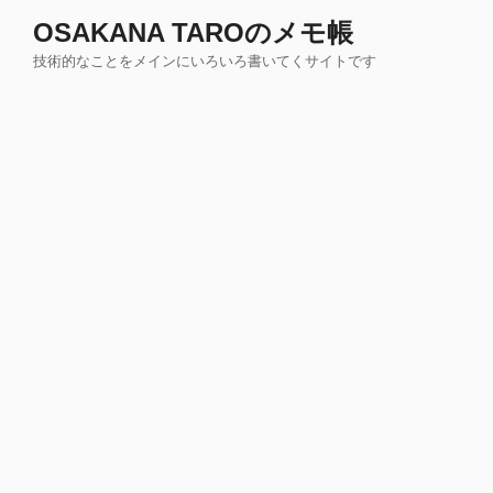
コ
OSAKANA TAROのメモ帳
ン
技術的なことをメインにいろいろ書いてくサイトです
テ
ン
ツ
へ
ス
キ
ッ
プ