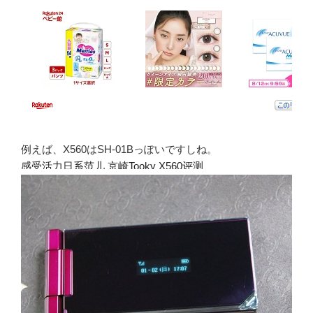
例えば、X560はSH-01Bっぽいですしね。
感受活力日系范儿 京崎Tooky X560评测