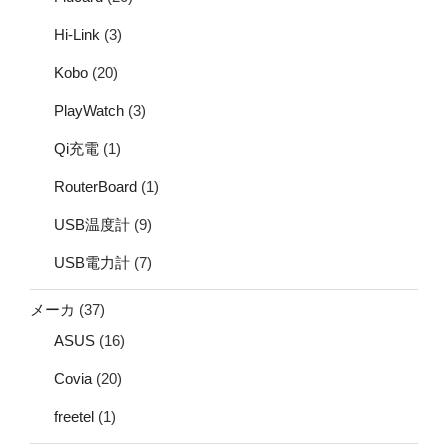
Hi-Link
(3)
Kobo
(20)
PlayWatch
(3)
Qi充電
(1)
RouterBoard
(1)
USB温度計
(9)
USB電力計
(7)
メーカ
(37)
ASUS
(16)
Covia
(20)
freetel
(1)