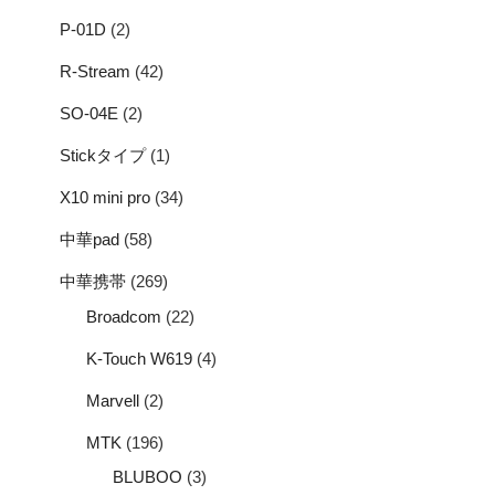
P-01D
(2)
R-Stream
(42)
SO-04E
(2)
Stickタイプ
(1)
X10 mini pro
(34)
中華pad
(58)
中華携帯
(269)
Broadcom
(22)
K-Touch W619
(4)
Marvell
(2)
MTK
(196)
BLUBOO
(3)