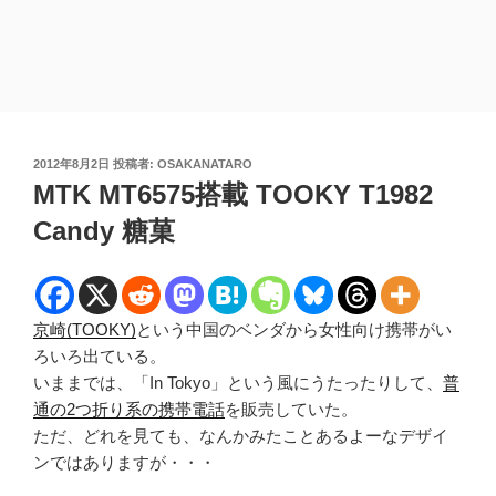
投
2012年8月2日
投稿者:
OSAKANATARO
稿
MTK MT6575搭載 TOOKY T1982
日:
Candy 糖菓
京崎(TOOKY)
という中国のベンダから女性向け携帯がい
ろいろ出ている。
いままでは、「In Tokyo」という風にうたったりして、
普
通の2つ折り系の携帯電話
を販売していた。
ただ、どれを見ても、なんかみたことあるよーなデザイ
ンではありますが・・・