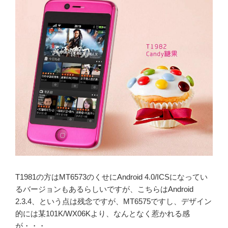
T1981の方はMT6573のくせにAndroid 4.0/ICSになってい
るバージョンもあるらしいですが、こちらはAndroid
2.3.4、という点は残念ですが、MT6575ですし、デザイン
的には某101K/WX06Kより、なんとなく惹かれる感
が・・・