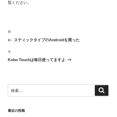
覧ください
。
投
前
前
稿
の
スティックタイプのAndroidを買った
ナ
投
ビ
稿
次
次
ゲ
の
Kobo Touchは毎日使ってますよ
投
ー
稿
シ
ョ
ン
検
検
索
索:
最近の投稿