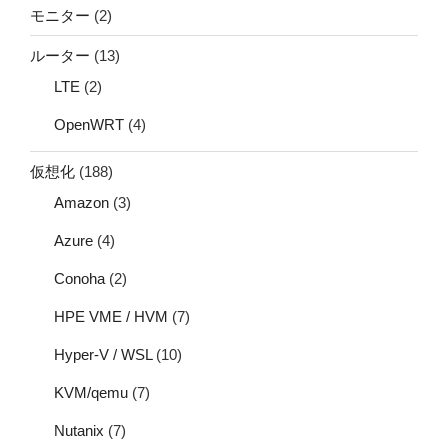
モニター
(2)
ルーター
(13)
LTE
(2)
OpenWRT
(4)
仮想化
(188)
Amazon
(3)
Azure
(4)
Conoha
(2)
HPE VME / HVM
(7)
Hyper-V / WSL
(10)
KVM/qemu
(7)
Nutanix
(7)