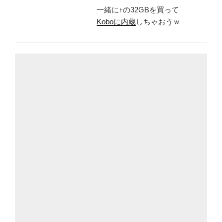
一緒に↑の32GBを買って
Koboに内蔵
しちゃおうｗ