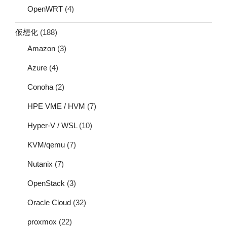
OpenWRT
(4)
仮想化
(188)
Amazon
(3)
Azure
(4)
Conoha
(2)
HPE VME / HVM
(7)
Hyper-V / WSL
(10)
KVM/qemu
(7)
Nutanix
(7)
OpenStack
(3)
Oracle Cloud
(32)
proxmox
(22)