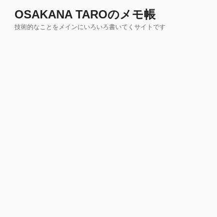
コ
OSAKANA TAROのメモ帳
ン
技術的なことをメインにいろいろ書いてくサイトです
テ
ン
ツ
へ
ス
キ
ッ
プ