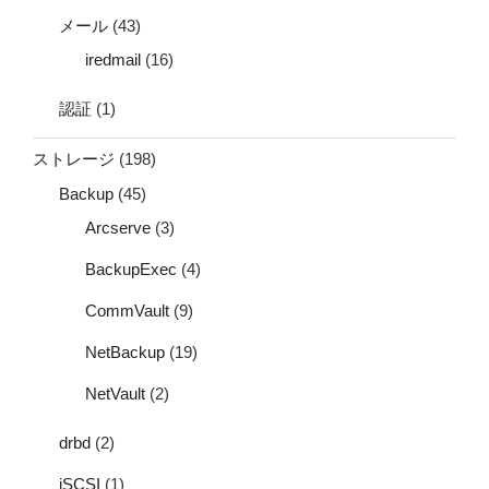
メール
(43)
iredmail
(16)
認証
(1)
ストレージ
(198)
Backup
(45)
Arcserve
(3)
BackupExec
(4)
CommVault
(9)
NetBackup
(19)
NetVault
(2)
drbd
(2)
iSCSI
(1)