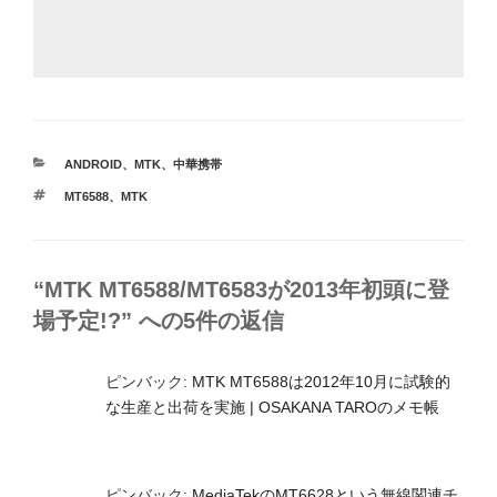
カ
ANDROID
、
MTK
、
中華携帯
テ
タ
MT6588
、
MTK
ゴ
グ
リ
ー
“MTK MT6588/MT6583が2013年初頭に登
場予定!?” への5件の返信
ピンバック:
MTK MT6588は2012年10月に試験的
な生産と出荷を実施 | OSAKANA TAROのメモ帳
ピンバック:
MediaTekのMT6628という無線関連チ