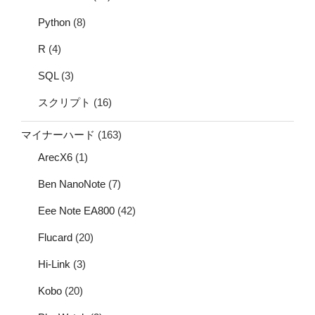
Python
(8)
R
(4)
SQL
(3)
スクリプト
(16)
マイナーハード
(163)
ArecX6
(1)
Ben NanoNote
(7)
Eee Note EA800
(42)
Flucard
(20)
Hi-Link
(3)
Kobo
(20)