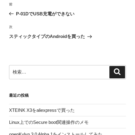
投
前
前
稿
の
P-01DでUSB充電ができない
ナ
投
ビ
稿
次
次
ゲ
の
スティックタイプのAndroidを買った
投
ー
稿
シ
ョ
ン
検
検
索
索:
最近の投稿
XTEINK X3をaliexpressで買った
Linux上でのSecure boot関連操作のメモ
openKylyn 3.0 Alpha 1をインストールしてみた