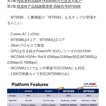
第1報:
传联发科四核MTK6585样片已送至大客户
第2報:
联发科产品线路图泄密 四核代号MT6588
「MT6588」と廉価版の「MT6583」なるチップが登場す
るらしい。
・Cortex-A7 1.xGHz
・MT6588は4コア、MT6583は2コア
・28nmプロセスで製造
・GPUは引き続きPowerVR SGXシリーズのSGX544
・WCDMA HSPA+ Rel.8 42Mbps/11Mbps対応(MT6583は
21Mbps/5.76Mbps)
・WCDMAだけでなく中華版TDSCDMAにも対応
・1300万画素カメラ対応(MT6588のみ)