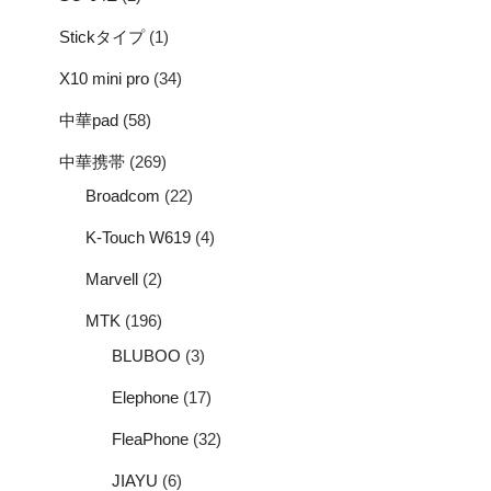
Stickタイプ
(1)
X10 mini pro
(34)
中華pad
(58)
中華携帯
(269)
Broadcom
(22)
K-Touch W619
(4)
Marvell
(2)
MTK
(196)
BLUBOO
(3)
Elephone
(17)
FleaPhone
(32)
JIAYU
(6)