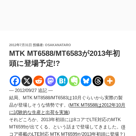
投
2012年7月31日
投稿者:
OSAKANATARO
稿
MTK MT6588/MT6583が2013年初
日:
頭に登場予定!?
— 2012/09/27 追記 —
結局、MTK MT8588/MT6583は10月ぐらいから実際の製
品が登場しそうな情勢です。(
MTK MT6588は2012年10月
に試験的な生産と出荷を実施
)
それどころか、2013年初頭には8コアでLTE対応のMTK
MT6599が出てくる、という話まで登場してきました。(
8
コア搭載のLTE対応 MTK MT6599が2013年初頭に登場？
)