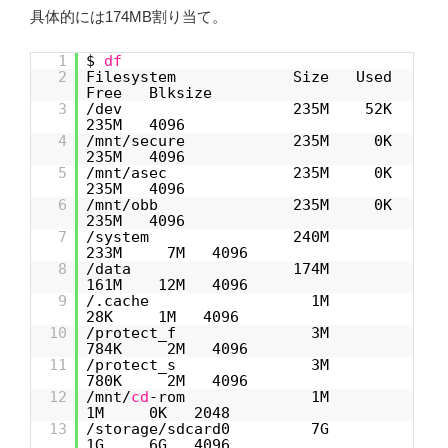
具体的には174MB割り当て。
1
$
df
2
Filesystem Size Used
Free Blksize
3
/dev 235M 52K
235M 4096
4
/mnt/secure 235M 0K
235M 4096
5
/mnt/asec 235M 0K
235M 4096
6
/mnt/obb 235M 0K
235M 4096
7
/system 240M
233M 7M 4096
8
/data 174M
161M 12M 4096
9
/.cache 1M
28K 1M 4096
10
/protect_f 3M
784K 2M 4096
11
/protect_s 3M
780K 2M 4096
12
/mnt/
cd
-rom 1M
1M 0K 2048
13
/storage/sdcard0 7G
1G 6G 4096