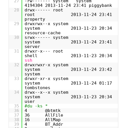
27
-rw------- system system
4194304 2013-11-24 23:41 piggybank
28
drwx------ root
root 2013-11-24 23:41
property
29
drwxrwx--x system
system 2013-11-23 20:34
resource-cache
30
srwx------ system
system 2013-11-24 23:41
server
31
drwxr-x--- root
shell 2013-11-23 20:34
ssh
32
drwxrwxr-x system
system 2013-11-24 23:42
system
33
drwxr-xr-x system
system 2013-11-24 01:17
tombstones
34
drwx--x--x system
system 2013-11-23 20:34
user
35
#du -ks *
36
4 @btmtk
37
36 AllFile
38
16 AllMap
39
4 BT_Addr