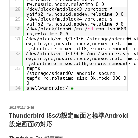
rw,nosuid,nodev,relatime 0 0
28
/dev/block/mtdblock3 /protect_f
yaffs2 rw,nosuid,nodev,relatime 0 0
29
/dev/block/mtdblock4 /protect_s
yaffs2 rw,nosuid,nodev,relatime 0 0
30
/dev/block/loop0 /mnt/
cd
-rom iso9660
ro,relatime 0 0
31
/dev/block/vold/179:0 /storage/sdcard0 v
rw,dirsync,nosuid,nodev,noexec,relatime,
1,shortname=mixed,utf8,errors=remount-ro
32
/dev/block/vold/179:0 /mnt/secure/asec v
rw,dirsync,nosuid,nodev,noexec,relatime,
1,shortname=mixed,utf8,errors=remount-ro
33
tmpfs
/storage/sdcard0/.android_secure
tmpfs ro,relatime,size=0k,mode=000 0
0
34
shell@android:/
#
投
2013年11月24日
稿
Thunderbird i5sの設定画面と標準Android
日:
設定画面の対応