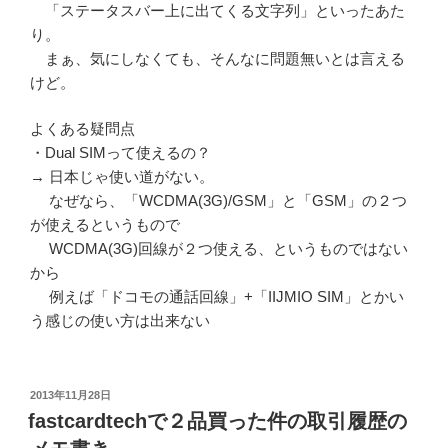
「ステータスバー上に出てくる文字列」といったあた
り。
まぁ、気にしなくても、そんなに問題無いとは言える
けど。
よくある疑問点
・Dual SIMって使えるの？
→ 日本じゃ使い道がない。
なぜなら、「WCDMA(3G)/GSM」と「GSM」の２つ
が使えるというもので
WCDMA(3G)回線が２つ使える、というものではない
から
例えば「ドコモの通話回線」+「IIJMIO SIM」とかい
う感じの使い方は出来ない
投
2013年11月28日
稿
fastcardtechで２品買った件の取引履歴の
日: