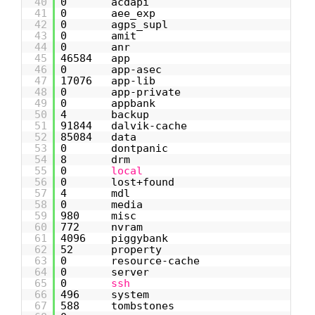
40
0 acdapi
41
0 aee_exp
42
0 agps_supl
43
0 amit
44
0 anr
45
46584 app
46
0 app-asec
47
17076 app-lib
48
0 app-private
49
0 appbank
50
4 backup
51
91844 dalvik-cache
52
85084 data
53
0 dontpanic
54
8 drm
55
0
local
56
0 lost+found
57
4 mdl
58
0 media
59
980 misc
60
772 nvram
61
4096 piggybank
62
52 property
63
0 resource-cache
64
0 server
65
0
ssh
66
496 system
67
588 tombstones