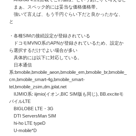
まぁ、スペック的には妥当な価格価格帯。
強いて言えば、もう千円ぐらい下だと良かったかな、
と
・各種SIMの接続設定が登録されている
ドコモMVNO系のAPNが登録されているため、設定か
ら選択するだけでよい場合が多い
具体的には以下に対応している。
日本通信
系:bmobile,bmobile_aeon,bmobile_em,bmobile_br,bmobile_
cm,bmobile_smart-4g,bmobile_smart-
tel,bmobile_zsim,dm.jplat.net
IIJMIO系: iijmio(イオン,BIC SIM版も同じ), BB.exciteモ
バイルLTE
BIGLOBE LTE・3G
DTI ServersMan SIM
hi-ho LTE typeD
U-mobile*D