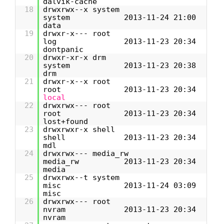
dalvik-cache
18
drwxrwx--x system
system 2013-11-24 21:00
data
19
drwxr-x--- root
log 2013-11-23 20:34
dontpanic
20
drwxr-xr-x drm
system 2013-11-23 20:38
drm
21
drwxr-x--x root
root 2013-11-23 20:34
local
22
drwxrwx--- root
root 2013-11-23 20:34
lost+found
23
drwxrwxr-x shell
shell 2013-11-23 20:34
mdl
24
drwxrwx--- media_rw
media_rw 2013-11-23 20:34
media
25
drwxrwx--t system
misc 2013-11-24 03:09
misc
26
drwxrwx--- root
nvram 2013-11-23 20:34
nvram