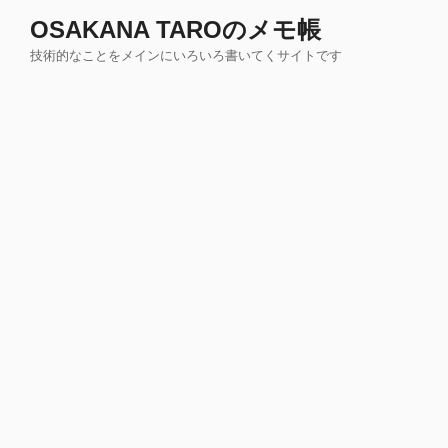
コ
OSAKANA TAROのメモ帳
ン
技術的なことをメインにいろいろ書いてくサイトです
テ
ン
ツ
へ
ス
キ
ッ
プ