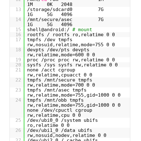
1M 0K 2048
13
/storage/sdcard0 7G
1G 5G 4096
14
/mnt/secure/asec 7G
1G 5G 4096
15
shell@android:/
# mount
16
rootfs / rootfs ro,relatime 0 0
17
tmpfs /dev tmpfs
rw,nosuid,relatime,mode=755 0 0
18
devpts /dev/pts devpts
rw,relatime,mode=600 0 0
19
proc /proc proc rw,relatime 0 0
20
sysfs /sys sysfs rw,relatime 0 0
21
none /acct cgroup
rw,relatime,cpuacct 0 0
22
tmpfs /mnt/secure tmpfs
rw,relatime,mode=700 0 0
23
tmpfs /mnt/asec tmpfs
rw,relatime,mode=755,gid=1000 0 0
24
tmpfs /mnt/obb tmpfs
rw,relatime,mode=755,gid=1000 0 0
none /dev/cpuctl cgroup
rw,relatime,cpu 0 0
25
/dev/ubi0_0 /system ubifs
ro,relatime 0 0
26
/dev/ubi1_0 /data ubifs
rw,nosuid,nodev,relatime 0 0
27
/dev/ubi2_0 /.cache ubifs