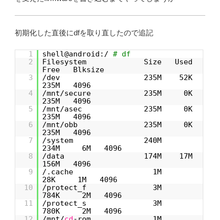
初期化した直後にdfを取り直したので追記
1
shell@android:/
# df
2
Filesystem Size Used
Free Blksize
3
/dev 235M 52K
235M 4096
4
/mnt/secure 235M 0K
235M 4096
5
/mnt/asec 235M 0K
235M 4096
6
/mnt/obb 235M 0K
235M 4096
7
/system 240M
234M 6M 4096
8
/data 174M 17M
156M 4096
9
/.cache 1M
28K 1M 4096
10
/protect_f 3M
784K 2M 4096
11
/protect_s 3M
780K 2M 4096
12
/mnt/
cd
-rom 1M