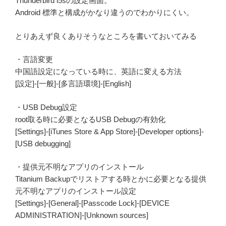
Thunderbird i5sの設定画面。
Android 標準と構成がかなり違うのでわかりにくい。
とりあえず良くありそうなところを書いておいてみる
・言語変更
中国語設定になっている時に、英語に変える方法
[設定]-[一般]-[多言語環境]-[English]
・USB Debug設定
root取る時に必要となるUSB Debugの有効化
[Settings]-[iTunes Store & App Store]-[Developer options]-
[USB debugging]
・提供元不明なアプリのインストール
Titanium Backupでリストアする時とかに必要となる提供
元不明なアプリのインストール設定
[Settings]-[General]-[Passcode Lock]-[DEVICE
ADMINISTRATION]-[Unknown sources]