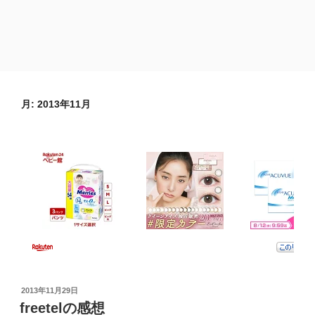
月:
2013年11月
投
2013年11月29日
稿
freetelの感想
日: