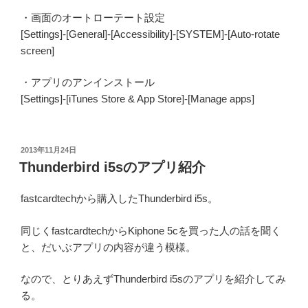
・画面のオートローテート設定
[Settings]-[General]-[Accessibility]-[SYSTEM]-[Auto-rotate
screen]
・アプリのアンインストール
[Settings]-[iTunes Store & App Store]-[Manage apps]
投
2013年11月24日
稿
Thunderbird i5sのアプリ紹介
日:
fastcardtechから購入したThunderbird i5s。
同じくfastcardtechからKiphone 5cを買った人の話を聞く
と、だいぶアプリの内容が違う模様。
なので、とりあえずThunderbird i5sのアプリを紹介してみ
る。