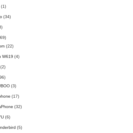
(1)
o
(34)
8)
69)
om
(22)
h W619
(4)
(2)
96)
UBOO
(3)
phone
(17)
aPhone
(32)
YU
(6)
nderbird
(5)