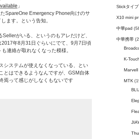
vailable
」
Stickタイプ
areOne Emergency Phone向けのサ
X10 mini pr
終了します。という告知。
中華pad
(5
てるSellerがいる、というのもアレだけど、
中華携帯
(2
2017年8月31日ぐらいにでて、9月7日頃
Broadc
ポートも連絡が取れなくなった模様。
K-Touc
スシステムが使えなくなっている、とい
Marvell
ことはできるようなんですが、GSM自体
終焉って感じがしなくもないです
MTK
(1
BL
Ele
Fle
JIA
Thu