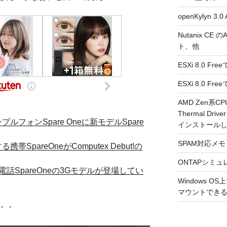
openKylyn 
Nutanix CE
ト、他
ESXi 8.0 F
ESXi 8.0 
AMD Zen系CP
Thermal Driv
ルフォンSpare Oneに新モデルSpare
インストール
SPAM対応メモ 2
SpareOneがComputex Debut!の
ONTAPシミュ
話SpareOneの3Gモデルが登場してい
Windows 
マウントできるよ
・・