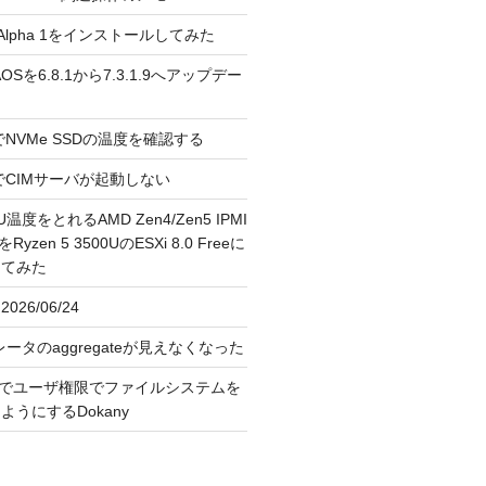
3.0 Alpha 1をインストールしてみた
 のAOSを6.8.1から7.3.1.9へアップデー
reeでNVMe SSDの温度を確認する
FreeでCIMサーバが起動しない
U温度をとれるAMD Zen4/Zen5 IPMI
erをRyzen 5 3500UのESXi 8.0 Freeに
してみた
026/06/24
レータのaggregateが見えなくなった
OS上でユーザ権限でファイルシステムを
うにするDokany