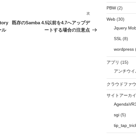
PBW
(2)
次
次
Web
(30)
の
tory
既存のSamba 4.5以前を4.7へアップデ
Jquery Mob
投
ール
ートする場合の注意点
稿
SSL
(8)
wordpress
アプリ
(15)
アンチウイ
クラウドファ
サイトアーカ
AgendaVR
sgi
(5)
tip_tap_tric