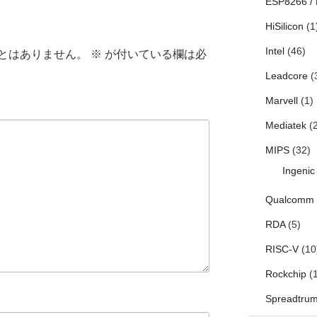
ESP8266 /
HiSilicon
(1
Intel
(46)
とはありません。
※
が付いている欄は必
Leadcore
(
Marvell
(1)
Mediatek
(2
MIPS
(32)
Ingenic
Qualcomm
RDA
(5)
RISC-V
(10
Rockchip
(1
Spreadtru