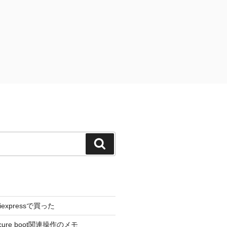
検
索
liexpressで買った
cure boot関連操作のメモ