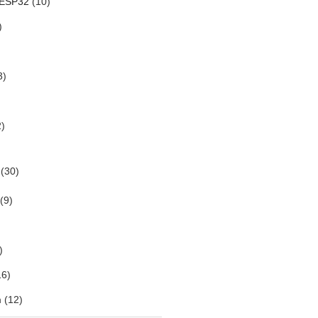
 ESP32
(10)
)
3)
)
(30)
(9)
)
6)
m
(12)