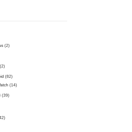
us
(2)
(2)
id
(82)
atch
(14)
3
(39)
42)