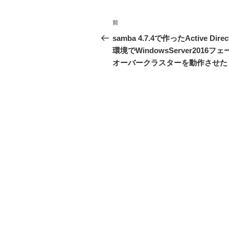
投
前
前
稿
の
samba 4.7.4で作ったActive Direc
投
環境でWindowsServer2016フェ
ナ
稿
オーバークラスターを動作させた
ビ
ゲ
ー
シ
ョ
ン