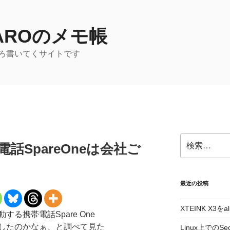
TAROのメモ帳
ろ書いてくサイトです
検
話SpareOneは会社ご
索:
最近の投稿
XTEINK X3をa
る携帯電話Spare One
したのかなぁ、と調べて見た
Linux上でのSe