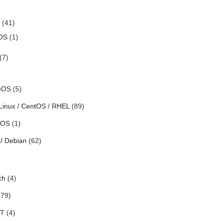
(41)
OS
(1)
(7)
eOS
(5)
Linux / CentOS / RHEL
(89)
h OS
(1)
/ Debian
(62)
ch
(4)
79)
oT
(4)