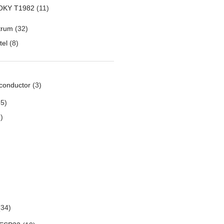
OKY T1982
(11)
trum
(32)
tel
(8)
conductor
(3)
5)
)
34)