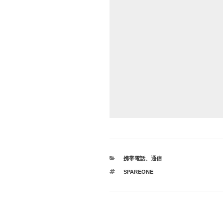
カ
携帯電話
、
通信
テ
タ
SPAREONE
ゴ
グ
リ
ー