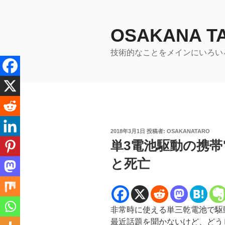
コ
ン
テ
OSAKANA 
ン
技術的なことをメインにいろい
ツ
へ
ス
キ
ッ
プ
投
2018年3月1日
投稿者:
OSAKANATARO
稿
単3電池駆動の携帯電
日:
と死亡
非常時に使える単三乾電池で駆動す
最近話題を聞かないけど、どう