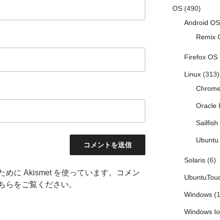
OS
(490)
Android OS
Remix 
Firefox OS
Linux
(313)
Chrom
Oracle 
Sailfis
Ubuntu 
Solaris
(6)
に Akismet を使っています。
コメン
UbuntuTou
ちらをご覧ください
。
Windows
(1
Windows I