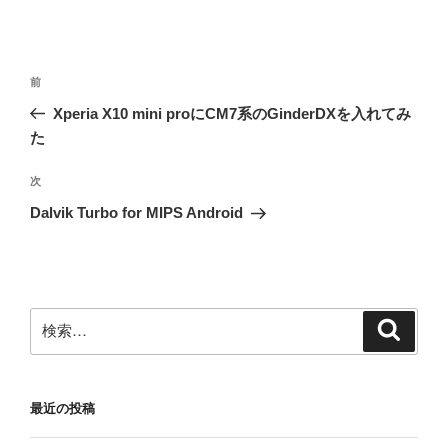
投
前
前
稿
の
Xperia X10 mini proにCM7系のGinderDXを入れてみ
ナ
投
た
ビ
稿
ゲ
次
次
の
ー
Dalvik Turbo for MIPS Android
投
シ
稿
ョ
ン
検
検
索
索:
最近の投稿