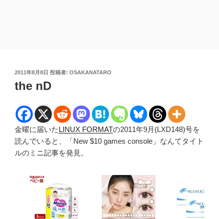
投
2011年8月8日
投稿者:
OSAKANATARO
稿
the nD
日:
金曜に届いた
LINUX FORMAT
の2011年9月(LXD148)号を
読んでいると、「New $10 games console」なんてタイト
ルのミニ記事を発見。