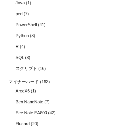
Java
(1)
perl
(7)
PowerShell
(41)
Python
(8)
R
(4)
SQL
(3)
スクリプト
(16)
マイナーハード
(163)
ArecX6
(1)
Ben NanoNote
(7)
Eee Note EA800
(42)
Flucard
(20)