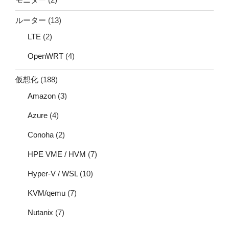
ルーター
(13)
LTE
(2)
OpenWRT
(4)
仮想化
(188)
Amazon
(3)
Azure
(4)
Conoha
(2)
HPE VME / HVM
(7)
Hyper-V / WSL
(10)
KVM/qemu
(7)
Nutanix
(7)