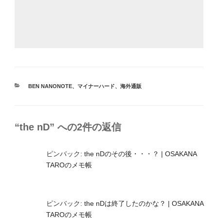
カ
BEN NANONOTE
、
マイナーハード
、
海外通販
テ
ゴ
リ
ー
“the nD” への2件の返信
ピンバック:
the nDのその後・・・？ | OSAKANA
TAROのメモ帳
ピンバック:
the nDは終了したのかな？ | OSAKANA
TAROのメモ帳