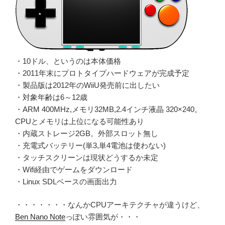
・10ドル、というのは本体価格
・2011年末にプロトタイプハードウェアが完成予定
・製品版は2012年のWiiU発売前に出したい
・対象年齢は6～12歳
・ARM 400MHz,メモリ32MB,2.4インチ液晶 320×240。
CPUとメモリは上位になる可能性あり
・内蔵ストレージ2GB。外部スロット無し
・充電式バッテリー(単3,単4電池は使わない)
・タッチスクリーンは現状どうするか未定
・Wifi経由でゲームをダウンロード
・Linux SDLベースの画面出力
・・・・・・・なんかCPUアーキテクチャが違うけど、
Ben Nano Note
っぽい雰囲気が・・・