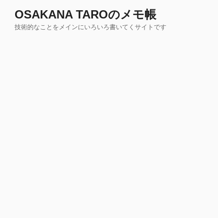
コ
OSAKANA TAROのメモ帳
ン
技術的なことをメインにいろいろ書いてくサイトです
テ
ン
ツ
へ
ス
キ
ッ
プ