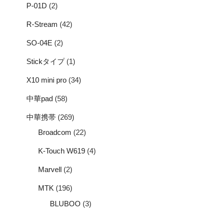
P-01D
(2)
R-Stream
(42)
SO-04E
(2)
Stickタイプ
(1)
X10 mini pro
(34)
中華pad
(58)
中華携帯
(269)
Broadcom
(22)
K-Touch W619
(4)
Marvell
(2)
MTK
(196)
BLUBOO
(3)