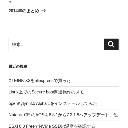
ビ
稿
次
次
ゲ
の
2014年のまとめ
投
ー
稿
シ
ョ
ン
検
検
索
索:
最近の投稿
XTEINK X3をaliexpressで買った
Linux上でのSecure boot関連操作のメモ
openKylyn 3.0 Alpha 1をインストールしてみた
Nutanix CE のAOSを6.8.1から7.3.1.9へアップデート、他
ESXi 8.0 FreeでNVMe SSDの温度を確認する