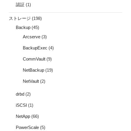
認証
(1)
ストレージ
(198)
Backup
(45)
Arcserve
(3)
BackupExec
(4)
CommVault
(9)
NetBackup
(19)
NetVault
(2)
drbd
(2)
iSCSI
(1)
NetApp
(66)
PowerScale
(5)