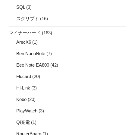
SQL
(3)
スクリプト
(16)
マイナーハード
(163)
ArecX6
(1)
Ben NanoNote
(7)
Eee Note EA800
(42)
Flucard
(20)
Hi-Link
(3)
Kobo
(20)
PlayWatch
(3)
Qi充電
(1)
RouterBoard
(1)