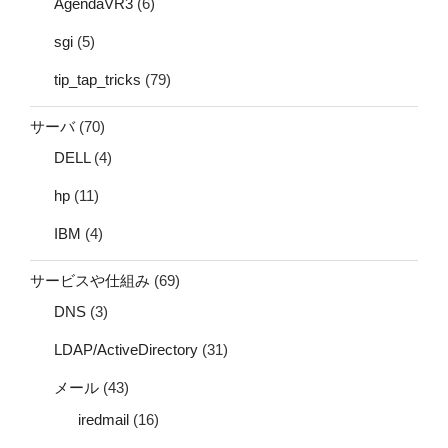
AgendaVR3
(6)
sgi
(5)
tip_tap_tricks
(79)
サーバ
(70)
DELL
(4)
hp
(11)
IBM
(4)
サービスや仕組み
(69)
DNS
(3)
LDAP/ActiveDirectory
(31)
メール
(43)
iredmail
(16)