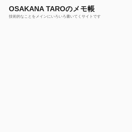
コ
OSAKANA TAROのメモ帳
ン
技術的なことをメインにいろいろ書いてくサイトです
テ
ン
ツ
へ
ス
キ
ッ
プ