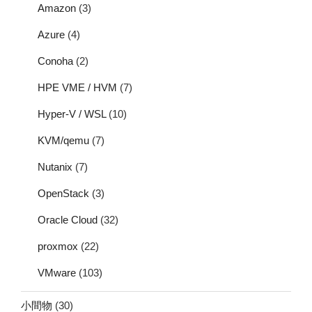
Amazon
(3)
Azure
(4)
Conoha
(2)
HPE VME / HVM
(7)
Hyper-V / WSL
(10)
KVM/qemu
(7)
Nutanix
(7)
OpenStack
(3)
Oracle Cloud
(32)
proxmox
(22)
VMware
(103)
小間物
(30)