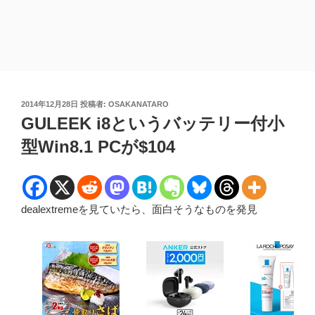
投
2014年12月28日
投稿者:
OSAKANATARO
稿
GULEEK i8というバッテリー付小
日:
型Win8.1 PCが$104
dealextremeを見ていたら、面白そうなものを発見