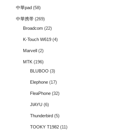
中華pad
(58)
中華携帯
(269)
Broadcom
(22)
K-Touch W619
(4)
Marvell
(2)
MTK
(196)
BLUBOO
(3)
Elephone
(17)
FleaPhone
(32)
JIAYU
(6)
Thunderbird
(5)
TOOKY T1982
(11)