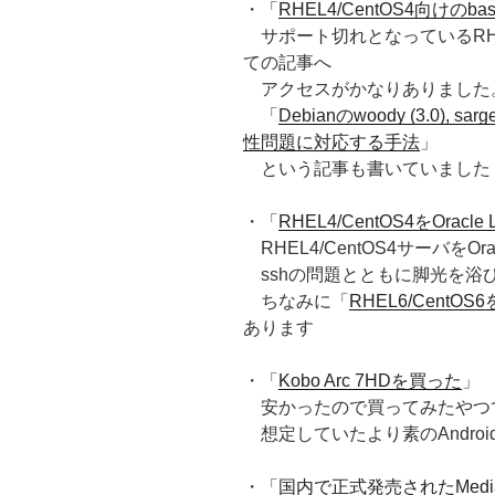
・「
RHEL4/CentOS4向けのbas
サポート切れとなっているRHEL
ての記事へ
アクセスがかなりありました。ま
「
Debianのwoody (3.0), sarge
性問題に対応する手法
」
という記事も書いていました
・「
RHEL4/CentOS4をOracle L
RHEL4/CentOS4サーバをOr
sshの問題とともに脚光を浴
ちなみに「
RHEL6/CentOS6
あります
・「
Kobo Arc 7HDを買った
」
安かったので買ってみたやつ
想定していたより素のAndro
・「
国内で正式発売されたMed