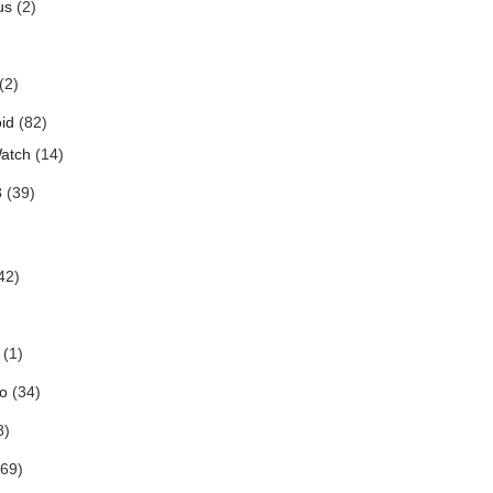
us
(2)
(2)
id
(82)
atch
(14)
3
(39)
42)
(1)
o
(34)
8)
69)