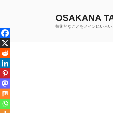
コ
ン
テ
OSAKANA 
ン
技術的なことをメインにいろい
ツ
へ
ス
キ
ッ
プ