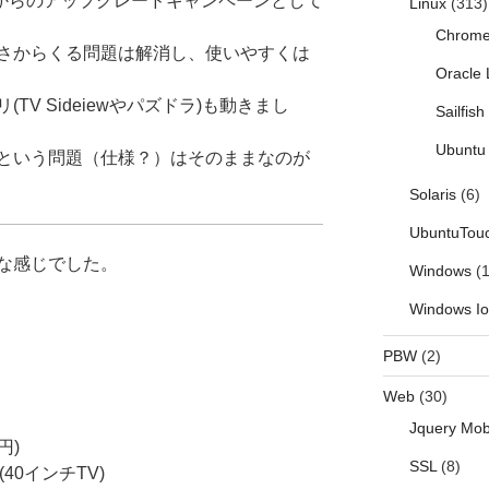
-F03aからのアップグレードキャンペーンとして
Linux
(313)
Chrom
さからくる問題は解消し、使いやすくは
Oracle 
V Sideiewやパズドラ)も動きまし
Sailfis
Ubuntu 
という問題（仕様？）はそのままなのが
Solaris
(6)
UbuntuTou
な感じでした。
Windows
(1
Windows I
PBW
(2)
Web
(30)
Jquery Mob
円)
SSL
(8)
B(40インチTV)