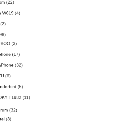
om
(22)
h W619
(4)
(2)
96)
UBOO
(3)
phone
(17)
aPhone
(32)
YU
(6)
nderbird
(5)
OKY T1982
(11)
trum
(32)
tel
(8)