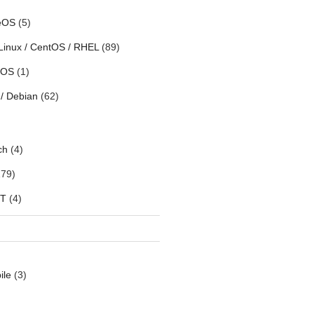
eOS
(5)
Linux / CentOS / RHEL
(89)
h OS
(1)
/ Debian
(62)
ch
(4)
79)
oT
(4)
ile
(3)