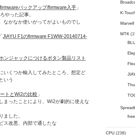
Broadc
firmwareバックアップ/firmware入手
」
K-Touc
いろやった記事。
、なかなか使いがってがよいものでし
Marvell
MTK
(1
「
JIAYU F1のfirmware F1WW-20140714-
BL
Ele
イヤホンジャックにつけるボタン製品リスト
Fle
にいくつか輸入してみたところ、想定ど
JIA
という
Thu
ートとWi2の比較
」
TO
ってしまったことにより、Wi2が劇的に使えな
Spread
りました。
free
ビス改悪、内部で通したな
CPU
(238)