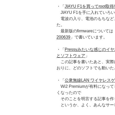
・「
JIAYU F1を買ってroot取得/
JIAYU F1を手に入れていろ
電波の入り、電池のもちなど
た。
最新版のfirmwareについては
200639
」で書いています。
・「
Pressyみたいな感じの
とソフトウェア
」
この記事を書いたあと、実際
おりに、どのソフトでも動いた
・「
公衆無線LAN ワイヤレスゲ
Wi2 Premiumが有料にな
くなったので
そのことを明言する記事を作
というか、よく、あんなサー