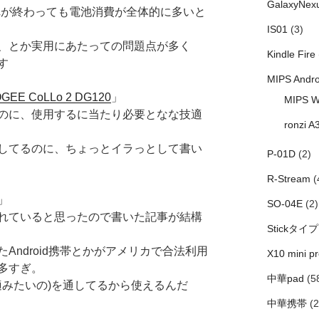
GalaxyNex
それが終わっても電池消費が全体的に多いと
IS01
(3)
、とか実用にあたっての問題点が多く
Kindle Fire
す
MIPS Andro
E CoLLo 2 DG120
」
MIPS W
のに、使用するに当たり必要となな技適
ronzi A
してるのに、ちょっとイラっとして書い
P-01D
(2)
R-Stream
(
」
SO-04E
(2)
れていると思ったので書いた記事が結構
Stickタイプ
ndroid携帯とかがアメリカで合法利用
X10 mini pr
多すぎ。
中華pad
(5
適みたいの)を通してるから使えるんだ
中華携帯
(2