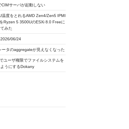
FreeでCIMサーバが起動しない
U温度をとれるAMD Zen4/Zen5 IPMI
erをRyzen 5 3500UのESXi 8.0 Freeに
してみた
026/06/24
レータのaggregateが見えなくなった
OS上でユーザ権限でファイルシステムを
うにするDokany