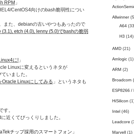
h RPM
」
ActionSemi
4/CentOS4向けのbash脆弱性につい
Allwinner
(5
た、debianの古いやつもあったので
A64
(33
 (3.1), etch (4.0), lenny (5.0)でbashの脆弱
H3
(14)
AMD
(21)
Amlogic
(1)
inux4に!
」
acle Linuxに変えるというネタが
ARM
(2)
びていました。
Broadcom
(
をOracle Linuxにしてみる
」というネタも
ESP8266 /
HiSilicon
(1
です。
Intel
(46)
idに近くてびっくりしました。
Leadcore
(
iaTekチップ採用のスマートフォン
」
Marvell
(1)