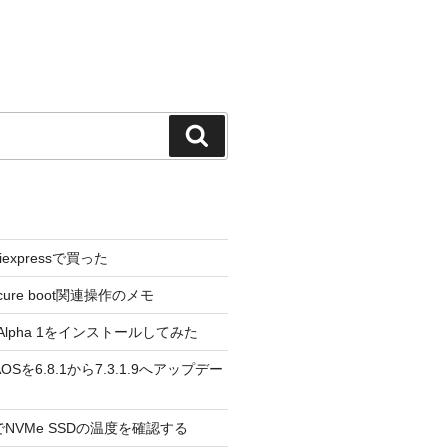
検
索
liexpressで買った
cure boot関連操作のメモ
3.0 Alpha 1をインストールしてみた
 のAOSを6.8.1から7.3.1.9へアップデー
reeでNVMe SSDの温度を確認する