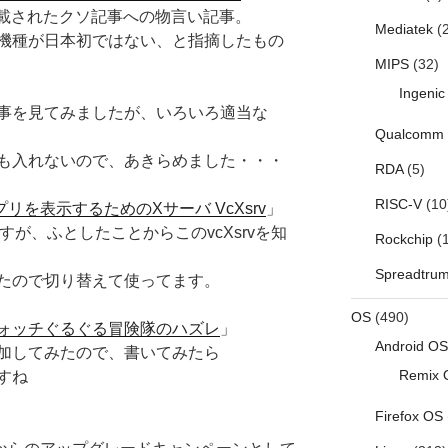
掲載されたクソ記事への物言い記事。
Mediatek
(2
機種が日本初ではない、と指摘したもの
MIPS
(32)
Ingenic
事を見てみましたが、いろいろ適当な
Qualcomm
も入れないので、あきらめました・・・
RDA
(5)
RISC-V
(10
wアプリを表示するためのXサーバ VcXsrv
」
すが、ふとしたことからこのvcXsrvを知
Rockchip
(1
Spreadtru
たので切り替えて使ってます。
OS
(490)
ォッチぐるぐる冒険隊のハズレ
」
Android OS
加してみたので、書いてみたら
Remix 
すね
Firefox OS
」