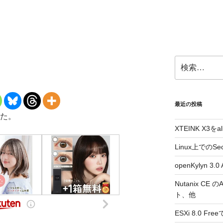
検
索:
最近の投稿
した。
XTEINK X3をa
Linux上でのSe
openKylyn 
Nutanix CE
ト、他
ESXi 8.0 F