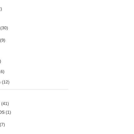
)
(30)
(9)
)
6)
m
(12)
(41)
OS
(1)
(7)