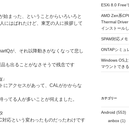
ESXi 8.0 
AMD Zen系CP
が始まった、ということからいろいろと
Thermal Driv
anの人にはばれたけど、東芝の人に挨拶して
インストール
SPAM対応メモ 2
ONTAPシミュ
artQが、それ以降動きがなくなって悲し
Windows 
だ新製品も出ることがなさそうで残念です
マウントできるよ
ry
」
にアクセスがあって、CALがかからな
カテゴリー
境に興味を持ってる人が多いことが伺えました。
Android
(553)
ネタ
んでNFC対応という変わったものだったわけです
anbox
(1)