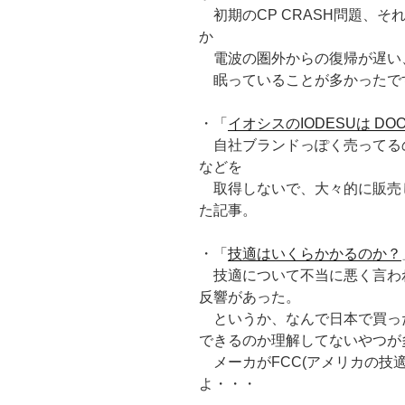
初期のCP CRASH問題、
か
電波の圏外からの復帰が遅い
眠っていることが多かったで
・「
イオシスのIODESUは DOOGE
自社ブランドっぽく売ってる
などを
取得しないで、大々的に販売
た記事。
・「
技適はいくらかかるのか？
技適について不当に悪く言わ
反響があった。
というか、なんで日本で買ったA
できるのか理解してないやつが
メーカがFCC(アメリカの技
よ・・・