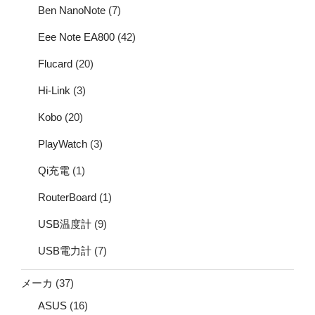
Ben NanoNote
(7)
Eee Note EA800
(42)
Flucard
(20)
Hi-Link
(3)
Kobo
(20)
PlayWatch
(3)
Qi充電
(1)
RouterBoard
(1)
USB温度計
(9)
USB電力計
(7)
メーカ
(37)
ASUS
(16)