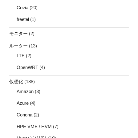
Covia
(20)
freetel
(1)
モニター
(2)
ルーター
(13)
LTE
(2)
OpenWRT
(4)
仮想化
(188)
Amazon
(3)
Azure
(4)
Conoha
(2)
HPE VME / HVM
(7)