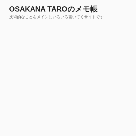
コ
OSAKANA TAROのメモ帳
ン
技術的なことをメインにいろいろ書いてくサイトです
テ
ン
ツ
へ
ス
キ
ッ
プ