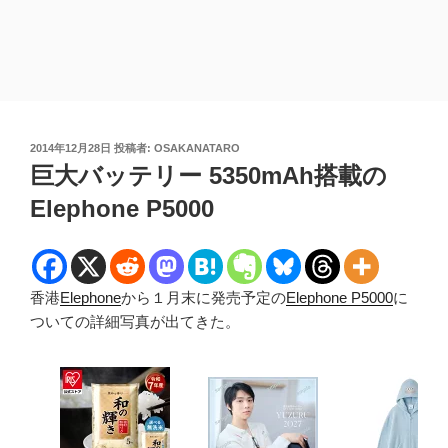
投
2014年12月28日
投稿者:
OSAKANATARO
稿
巨大バッテリー 5350mAh搭載の
日:
Elephone P5000
香港
Elephone
から１月末に発売予定の
Elephone P5000
に
ついての詳細写真が出てきた。