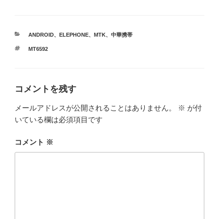
カ
ANDROID
、
ELEPHONE
、
MTK
、
中華携帯
テ
タ
MT6592
ゴ
グ
リ
ー
コメントを残す
メールアドレスが公開されることはありません。
※
が付
いている欄は必須項目です
コメント
※