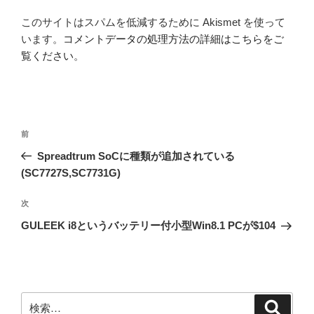
このサイトはスパムを低減するために Akismet を使って
います。
コメントデータの処理方法の詳細はこちらをご
覧ください
。
投
前
前
稿
の
Spreadtrum SoCに種類が追加されている
ナ
投
(SC7727S,SC7731G)
ビ
稿
ゲ
次
次
の
ー
GULEEK i8というバッテリー付小型Win8.1 PCが$104
投
シ
稿
ョ
ン
検
検