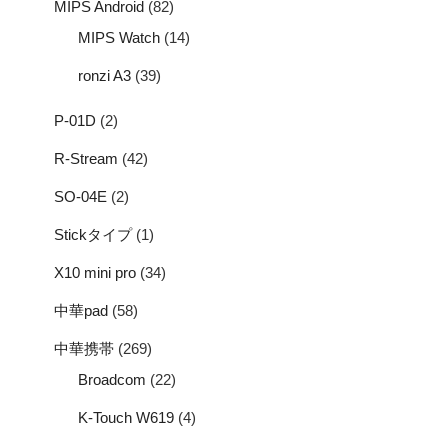
MIPS Android
(82)
MIPS Watch
(14)
ronzi A3
(39)
P-01D
(2)
R-Stream
(42)
SO-04E
(2)
Stickタイプ
(1)
X10 mini pro
(34)
中華pad
(58)
中華携帯
(269)
Broadcom
(22)
K-Touch W619
(4)