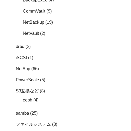
CommVault
(9)
NetBackup
(19)
NetVault
(2)
drbd
(2)
iSCSI
(1)
NetApp
(66)
PowerScale
(5)
S3互換など
(8)
ceph
(4)
samba
(25)
ファイルシステム
(3)