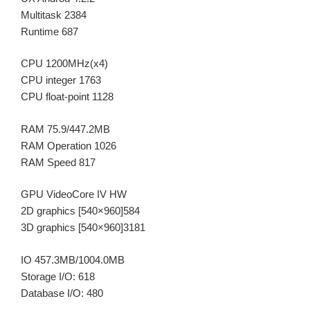
Multitask 2384
Runtime 687
CPU 1200MHz(x4)
CPU integer 1763
CPU float-point 1128
RAM 75.9/447.2MB
RAM Operation 1026
RAM Speed 817
GPU VideoCore IV HW
2D graphics [540×960]584
3D graphics [540×960]3181
IO 457.3MB/1004.0MB
Storage I/O: 618
Database I/O: 480