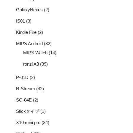
GalaxyNexus
(2)
IS01
(3)
Kindle Fire
(2)
MIPS Android
(82)
MIPS Watch
(14)
ronzi A3
(39)
P-01D
(2)
R-Stream
(42)
SO-04E
(2)
Stickタイプ
(1)
X10 mini pro
(34)