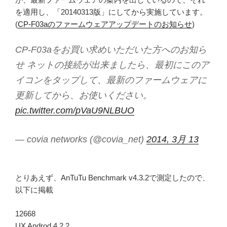
を適用し、「20140313版」にしてから実施しています。
(
CP-F03aのファームウェアアップデートのお知らせ
)
CP-F03aをお買い求めいただいた方へのお知ら
せ ネットの接続が出来ましたら、最初にこのア
イコンをタップして、最新のファームウェアに
更新してから、お使いください。
pic.twitter.com/pVaU9NLBUO
— covia networks (@covia_net)
2014, 3月 13
とりあえず、AnTuTu Benchmark v4.3.2で測定したので、
以下に掲載
12668
UX Androd 4.2.2