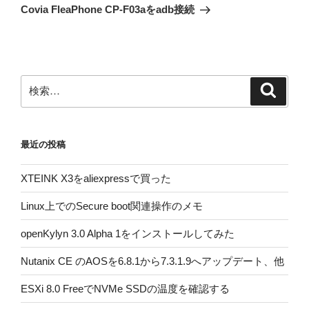
の
ー
Covia FleaPhone CP-F03aをadb接続
投
シ
稿
ョ
ン
検
検
索
索:
最近の投稿
XTEINK X3をaliexpressで買った
Linux上でのSecure boot関連操作のメモ
openKylyn 3.0 Alpha 1をインストールしてみた
Nutanix CE のAOSを6.8.1から7.3.1.9へアップデート、他
ESXi 8.0 FreeでNVMe SSDの温度を確認する