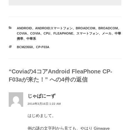
カ
ANDROID
、
ANDROIDスマートフォン
、
BROADCOM
、
BROADCOM
、
テ
COVIA
、
COVIA
、
CPU
、
FLEAPHONE
、
スマートフォン
、
メーカ
、
中華
ゴ
携帯
、
中華系
リ
タ
BCM23550
、
CP-F03A
ー
グ
“Coviaの4コアAndroid FleaPhone CP-
F03aが来た！” への4件の返信
じゃぱにーず
2014年3月16日 1:22 AM
はじめまして。
例の謎の文字列から見ても、やはり Ginwave