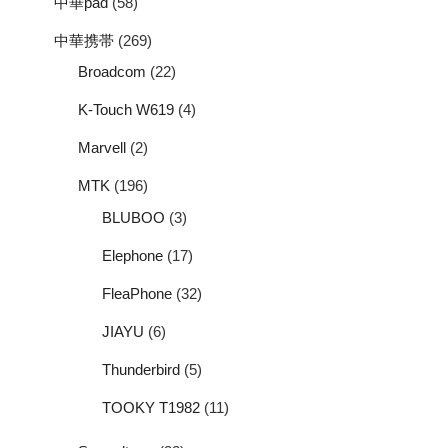
中華pad
(58)
中華携帯
(269)
Broadcom
(22)
K-Touch W619
(4)
Marvell
(2)
MTK
(196)
BLUBOO
(3)
Elephone
(17)
FleaPhone
(32)
JIAYU
(6)
Thunderbird
(5)
TOOKY T1982
(11)