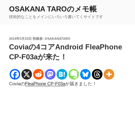
コ
OSAKANA TAROのメモ帳
ン
技術的なことをメインにいろいろ書いてくサイトです
テ
ン
ツ
投
2014年3月15日
投稿者:
OSAKANATARO
へ
稿
Coviaの4コアAndroid FleaPhone
ス
日:
キ
CP-F03aが来た！
ッ
プ
Coviaの
FleaPhone CP-F03a
が届きました！