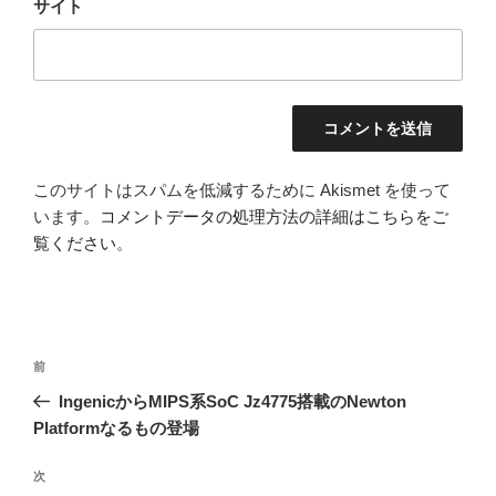
サイト
このサイトはスパムを低減するために Akismet を使って
います。
コメントデータの処理方法の詳細はこちらをご
覧ください
。
投
前
前
稿
の
IngenicからMIPS系SoC Jz4775搭載のNewton
ナ
投
Platformなるもの登場
ビ
稿
ゲ
次
次