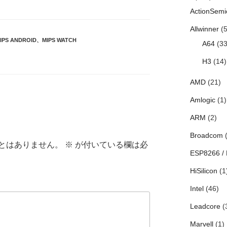
ActionSemi
Allwinner
(5
IPS ANDROID
、
MIPS WATCH
A64
(33
H3
(14)
AMD
(21)
Amlogic
(1)
ARM
(2)
Broadcom
(
とはありません。
※
が付いている欄は必
ESP8266 /
HiSilicon
(1
Intel
(46)
Leadcore
(
Marvell
(1)