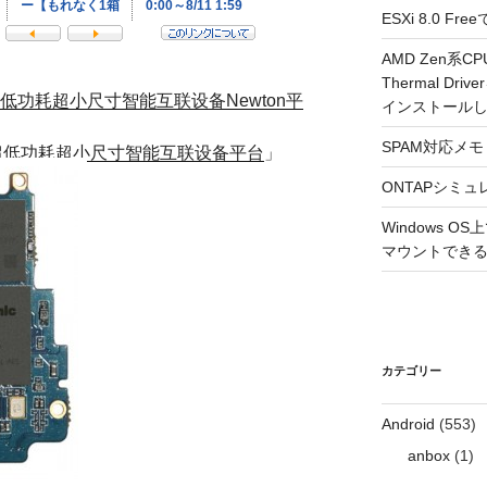
ESXi 8.0 
AMD Zen系CP
Thermal Driv
低功耗超小尺寸智能互联设备Newton平
インストール
SPAM対応メモ 2
—超低功耗超小尺寸智能互联设备平台
」
ONTAPシミュ
Windows 
マウントできるよ
カテゴリー
Android
(553)
anbox
(1)