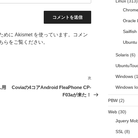
Linux
(313)
Chrom
Oracle 
Sailfis
に Akismet を使っています。
コメン
ちらをご覧ください
。
Ubuntu 
Solaris
(6)
UbuntuTou
Windows
(1
次
次
の
L用
Coviaの4コアAndroid FleaPhone CP-
Windows I
投
F03aが来た！
PBW
(2)
稿
Web
(30)
Jquery Mob
SSL
(8)