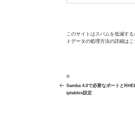
このサイトはスパムを低減するため
トデータの処理方法の詳細はこ
投
前
前
稿
の
Samba 4.0で必要なポートとRHE
投
iptables設定
ナ
稿
ビ
ゲ
ー