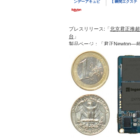
プレスリリース:「
北京君正推超
台
」
製品ページ：「
君正Newton