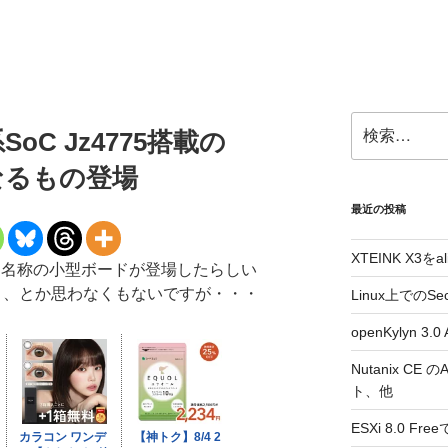
検
系SoC Jz4775搭載の
索:
rmなるもの登場
最近の投稿
XTEINK X3をa
onという名称の小型ボードが登場したらしい
なよ、とか思わなくもないですが・・・
Linux上でのSe
openKylyn 
Nutanix CE
ト、他
ESXi 8.0 F