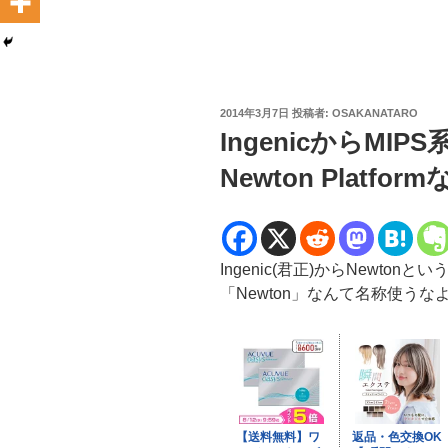
投
2014年3月7日
投稿者:
OSAKANATARO
稿
IngenicからMIPS
日:
Newton Platfo
Ingenic(君正)からNewt
「Newton」なんて名称使う