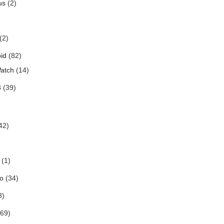
us
(2)
(2)
id
(82)
atch
(14)
3
(39)
42)
(1)
o
(34)
8)
69)