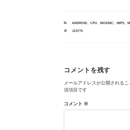
カ
ANDROID
、
CPU
、
INGENIC
、
MIPS
、
M
テ
タ
JZ4775
ゴ
グ
リ
ー
コメントを残す
メールアドレスが公開されるこ
須項目です
コメント
※