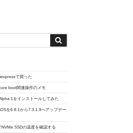
検
索
liexpressで買った
cure boot関連操作のメモ
3.0 Alpha 1をインストールしてみた
 のAOSを6.8.1から7.3.1.9へアップデー
reeでNVMe SSDの温度を確認する