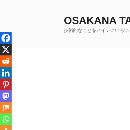
コ
ン
テ
OSAKANA 
ン
技術的なことをメインにいろい
ツ
へ
ス
キ
ッ
プ