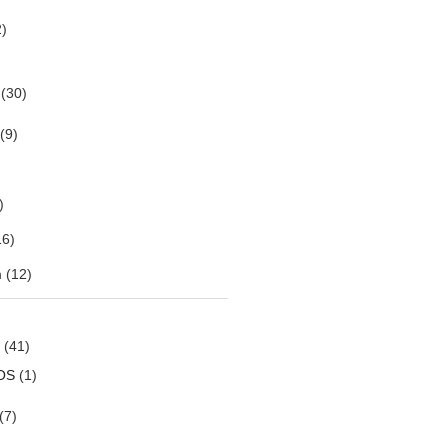
)
(30)
(9)
)
6)
m
(12)
(41)
OS
(1)
(7)