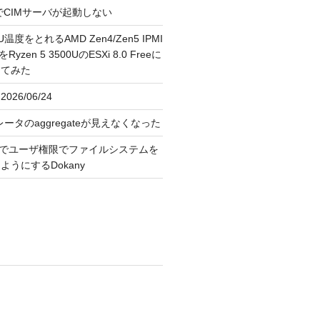
FreeでCIMサーバが起動しない
U温度をとれるAMD Zen4/Zen5 IPMI
erをRyzen 5 3500UのESXi 8.0 Freeに
してみた
026/06/24
レータのaggregateが見えなくなった
OS上でユーザ権限でファイルシステムを
うにするDokany