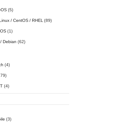
eOS
(5)
Linux / CentOS / RHEL
(89)
h OS
(1)
/ Debian
(62)
ch
(4)
79)
oT
(4)
ile
(3)