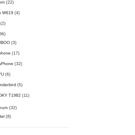
om
(22)
h W619
(4)
(2)
96)
UBOO
(3)
phone
(17)
aPhone
(32)
YU
(6)
nderbird
(5)
OKY T1982
(11)
trum
(32)
tel
(8)