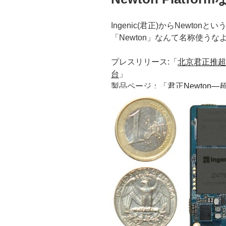
Ingenic(君正)からNewt
「Newton」なんて名称使う
プレスリリース:「
北京君正推超
台
」
製品ページ：「
君正Newton