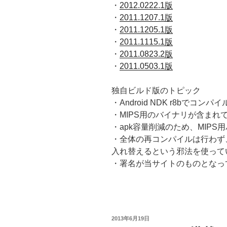
・
2012.0222.1版
・
2011.1207.1版
・
2011.1205.1版
・
2011.1115.1版
・
2011.0823.2版
・
2011.0503.1版
独自ビルド版のトピック
・Android NDK r8bでコン
・MIPS用のバイナリが含まれ
・apk容量削減のため、MIP
・全体の再コンパイルは行わず、
入れ替えるという邪法を使って
・署名が当サイトのものとなっ
投
2013年6月19日
稿