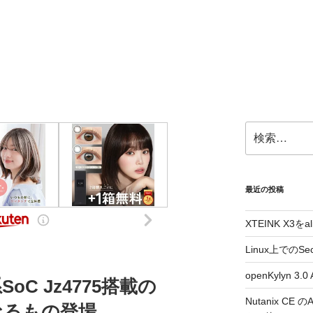
検
索:
最近の投稿
XTEINK X3をa
Linux上でのSe
openKylyn 
系SoC Jz4775搭載の
Nutanix CE
rmなるもの登場