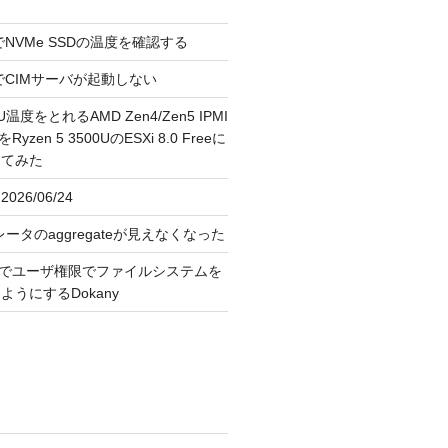
reeでNVMe SSDの温度を確認する
FreeでCIMサーバが起動しない
U温度をとれるAMD Zen4/Zen5 IPMI
erをRyzen 5 3500UのESXi 8.0 Freeに
してみた
026/06/24
レータのaggregateが見えなくなった
OS上でユーザ権限でファイルシステムを
うにするDokany