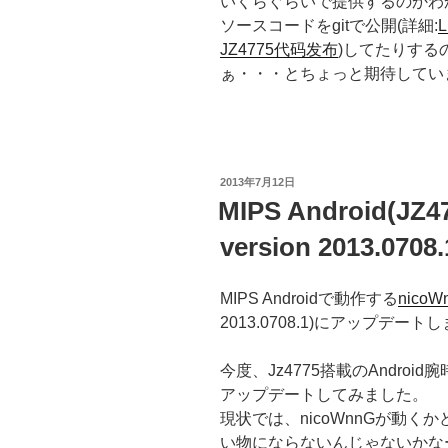
いくらぐらいで提供するのかわかりませ
ソースコードをgitで公開(詳細:
JZ4775代码发布
)してたりする
ぁ・・・とちょっと期待してい
投
2013年7月12日
稿
MIPS Android(JZ
日:
version 2013.0
MIPS Androidで動作する
nicoW
2013.0708.1)にアップデート
今度、Jz4775搭載のAndr
アップデートしてみました。
現状では、nicoWnnGが動
い物にならないんじゃないかな