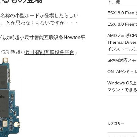
ト、他
ESXi 8.0 F
onという名称の小型ボードが登場したらしい
なよ、とか思わなくもないですが・・・
ESXi 8.0 
AMD Zen系CP
低功耗超小尺寸智能互联设备Newton平
Thermal Driv
インストール
—超低功耗超小尺寸智能互联设备平台
」
SPAM対応メモ 2
ONTAPシミュ
Windows 
マウントできるよ
カテゴリー