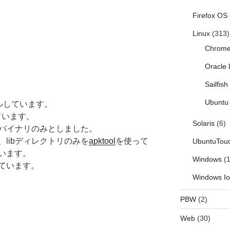
Firefox OS
Linux
(313)
Chrom
Oracle 
Sailfis
Ubuntu 
パイルしています。
ています。
Solaris
(6)
S用バイナリのみとしました。
libディレクトリのみを
apktool
を使って
UbuntuTou
います。
Windows
(1
ています。
Windows I
PBW
(2)
Web
(30)