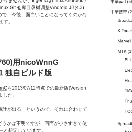
んが、IngenicはLinux/Androidの
中華pad
(5
Linux Git 仓库目录树调整
/
Android-JB(4.3)
中華携帯
(2
ので、今後、面白いことになってくのかな
Broadc
ます。
K-Touc
Marvell
MTK
(1
BL
4760)用nicoWnnG
Ele
708.1 独自ビルド版
Fle
nnG
を2013/07/12時点での最新版(Version
JIA
しました。
Thu
oid腕時計が出る、というので、それに合わせて
TO
くかどうかは不明ですが、画面が小さすぎて使
Spread
ーと想定しています。
free