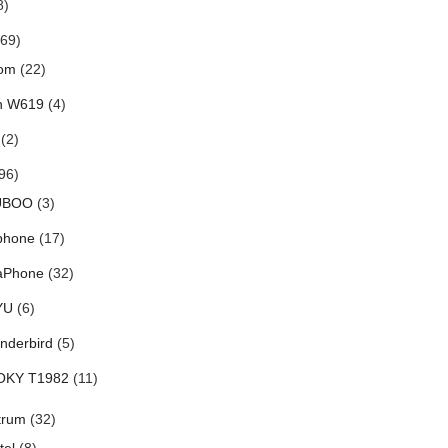
8)
69)
om
(22)
h W619
(4)
(2)
96)
UBOO
(3)
phone
(17)
aPhone
(32)
YU
(6)
nderbird
(5)
OKY T1982
(11)
trum
(32)
tel
(8)