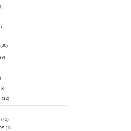
3)
)
(30)
(9)
)
6)
m
(12)
(41)
OS
(1)