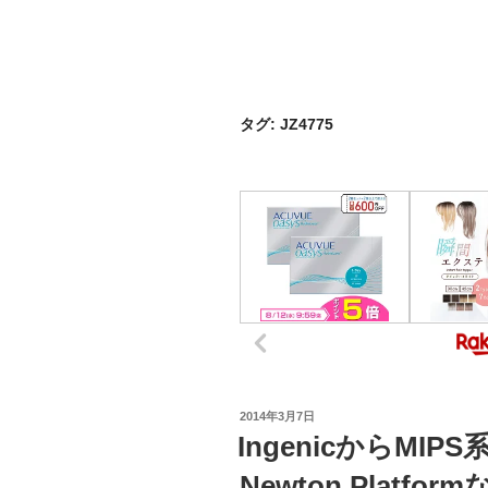
タグ:
JZ4775
投
2014年3月7日
稿
IngenicからMIPS
日:
Newton Platfo