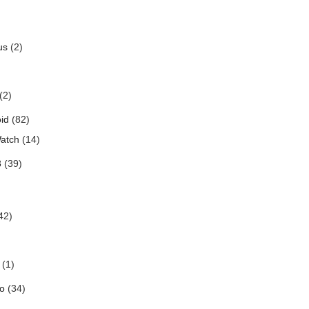
us
(2)
(2)
id
(82)
atch
(14)
3
(39)
42)
(1)
o
(34)