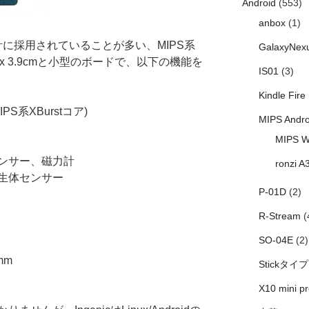
Android
(553)
anbox
(1)
時計に採用されていることが多い、MIPS系
GalaxyNex
cm x 3.9cmと小型のボードで、以下の機能を
IS01
(3)
Kindle Fire
MIPS系XBurstコア)
MIPS Andro
MIPS W
ンサー、磁力計
ronzi A
生体センサー
P-01D
(2)
R-Stream
(
SO-04E
(2)
mm
Stickタイプ
X10 mini pr