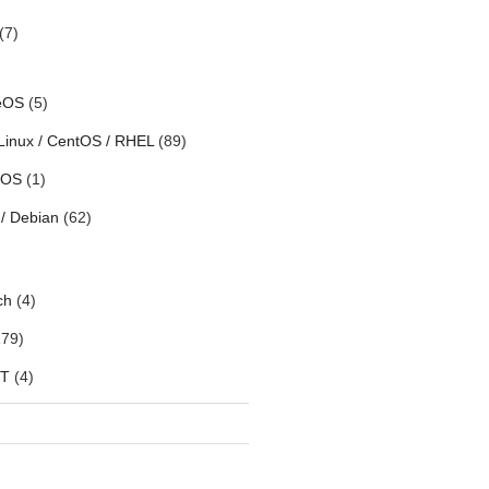
(7)
eOS
(5)
Linux / CentOS / RHEL
(89)
h OS
(1)
/ Debian
(62)
ch
(4)
79)
oT
(4)