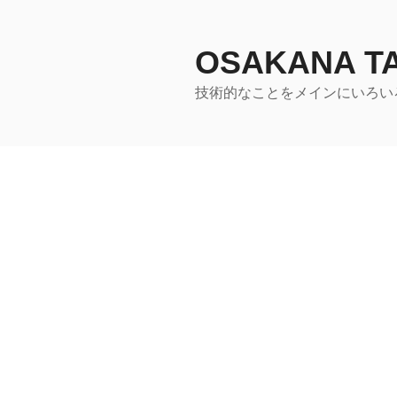
コ
ン
テ
OSAKANA 
ン
技術的なことをメインにいろい
ツ
へ
ス
キ
ッ
プ