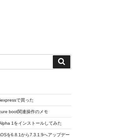
検
索
liexpressで買った
cure boot関連操作のメモ
3.0 Alpha 1をインストールしてみた
 のAOSを6.8.1から7.3.1.9へアップデー