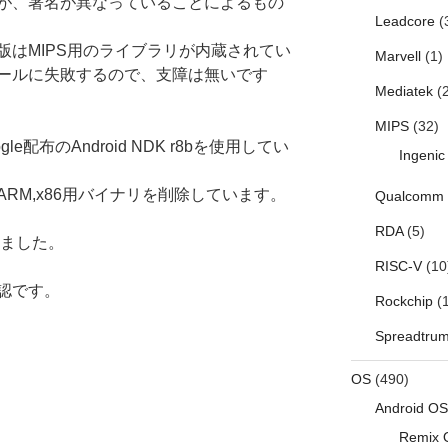
が、署名が異なっていることによるもの
Leadcore
(
版はMIPS用のライブラリが内蔵されてい
Marvell
(1)
ールに失敗するので、支障は無いです
Mediatek
(2
MIPS
(32)
e配布のAndroid NDK r8bを使用してい
Ingenic
RM,x86用バイナリを削除しています。
Qualcomm
RDA
(5)
をしました。
RISC-V
(10
認です。
Rockchip
(1
Spreadtru
OS
(490)
Android OS
Remix 