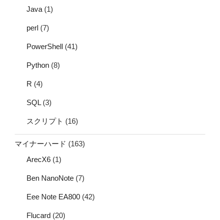
Java
(1)
perl
(7)
PowerShell
(41)
Python
(8)
R
(4)
SQL
(3)
スクリプト
(16)
マイナーハード
(163)
ArecX6
(1)
Ben NanoNote
(7)
Eee Note EA800
(42)
Flucard
(20)