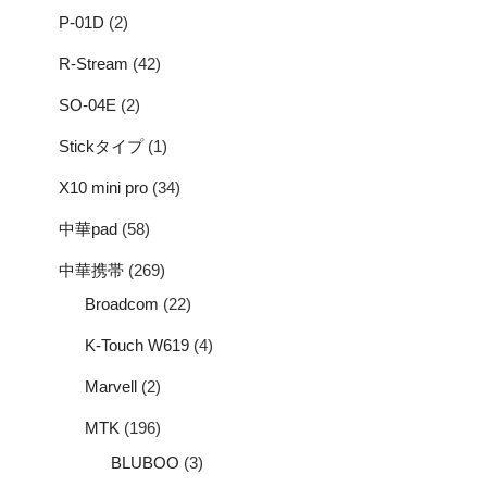
P-01D
(2)
R-Stream
(42)
SO-04E
(2)
Stickタイプ
(1)
X10 mini pro
(34)
中華pad
(58)
中華携帯
(269)
Broadcom
(22)
K-Touch W619
(4)
Marvell
(2)
MTK
(196)
BLUBOO
(3)