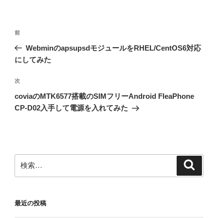
投
前
前
稿
の
WebminのapsupsdモジュールをRHEL/CentOS6対応
ナ
投
にしてみた
ビ
稿
ゲ
次
次
の
ー
coviaのMTK6577搭載のSIMフリーAndroid FleaPhone
投
シ
CP-D02入手して電源を入れてみた
稿
ョ
ン
検
検
索
索:
最近の投稿