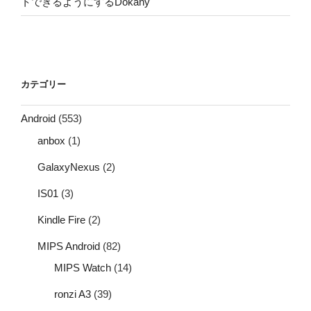
トできるようにするDokany
カテゴリー
Android
(553)
anbox
(1)
GalaxyNexus
(2)
IS01
(3)
Kindle Fire
(2)
MIPS Android
(82)
MIPS Watch
(14)
ronzi A3
(39)