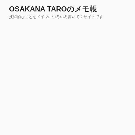
コ
OSAKANA TAROのメモ帳
ン
技術的なことをメインにいろいろ書いてくサイトです
テ
ン
ツ
へ
ス
キ
ッ
プ