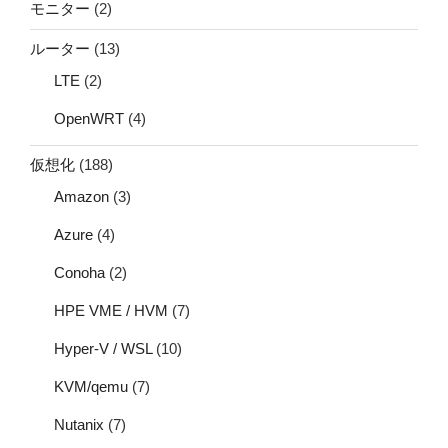
モニター
(2)
ルーター
(13)
LTE
(2)
OpenWRT
(4)
仮想化
(188)
Amazon
(3)
Azure
(4)
Conoha
(2)
HPE VME / HVM
(7)
Hyper-V / WSL
(10)
KVM/qemu
(7)
Nutanix
(7)