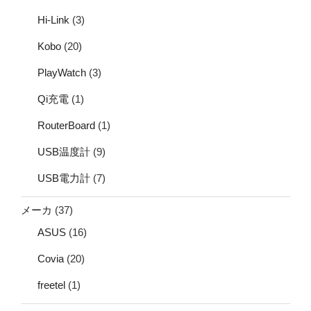
Hi-Link
(3)
Kobo
(20)
PlayWatch
(3)
Qi充電
(1)
RouterBoard
(1)
USB温度計
(9)
USB電力計
(7)
メーカ
(37)
ASUS
(16)
Covia
(20)
freetel
(1)