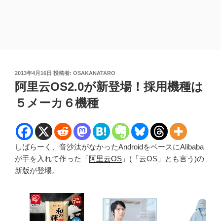
投
2013年4月16日
投稿者:
OSAKANATARO
稿
阿里云OS2.0が新登場！採用機種は
日:
５メーカ６機種
しばらーく、音沙汰がなかったAndroidをベースにAlibaba
が手を入れて作った「
阿里云OS
」(「云OS」とも言う)の
新版が登場。