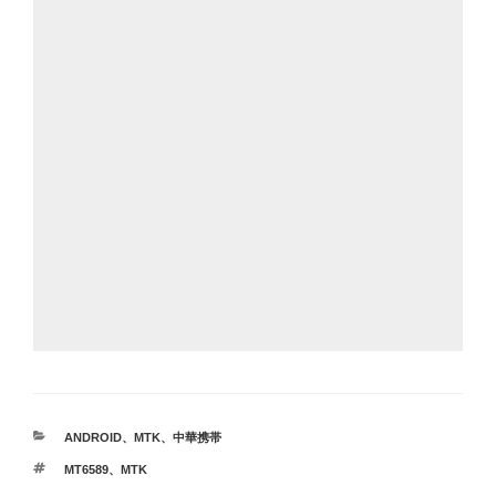
カ
ANDROID
、
MTK
、
中華携帯
テ
タ
MT6589
、
MTK
ゴ
グ