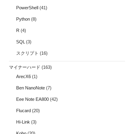
PowerShell
(41)
Python
(8)
R
(4)
SQL
(3)
スクリプト
(16)
マイナーハード
(163)
ArecX6
(1)
Ben NanoNote
(7)
Eee Note EA800
(42)
Flucard
(20)
Hi-Link
(3)
Kobo
(20)