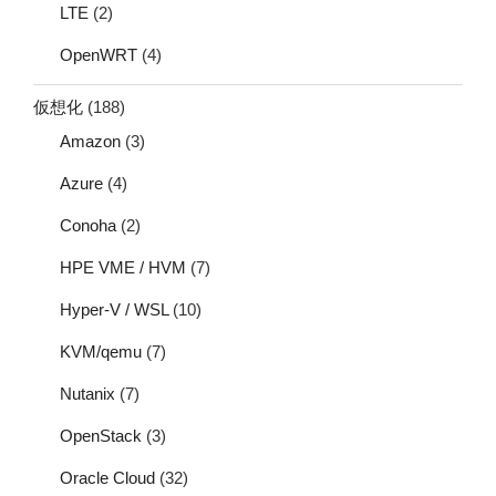
LTE
(2)
OpenWRT
(4)
仮想化
(188)
Amazon
(3)
Azure
(4)
Conoha
(2)
HPE VME / HVM
(7)
Hyper-V / WSL
(10)
KVM/qemu
(7)
Nutanix
(7)
OpenStack
(3)
Oracle Cloud
(32)