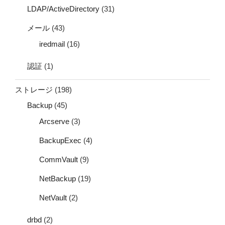
LDAP/ActiveDirectory
(31)
メール
(43)
iredmail
(16)
認証
(1)
ストレージ
(198)
Backup
(45)
Arcserve
(3)
BackupExec
(4)
CommVault
(9)
NetBackup
(19)
NetVault
(2)
drbd
(2)