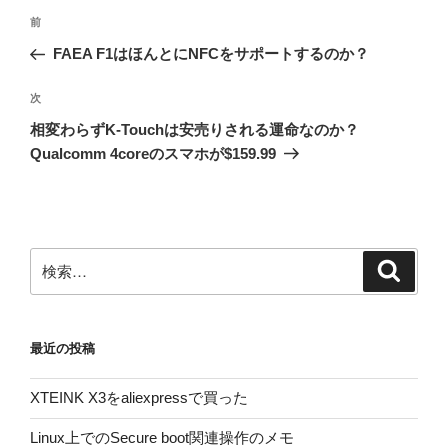
投
前
前
稿
の
FAEA F1はほんとにNFCをサポートするのか？
ナ
投
ビ
稿
次
次
ゲ
の
相変わらずK-Touchは安売りされる運命なのか？
投
ー
Qualcomm 4coreのスマホが$159.99
稿
シ
ョ
ン
検
検
索
索:
最近の投稿
XTEINK X3をaliexpressで買った
Linux上でのSecure boot関連操作のメモ