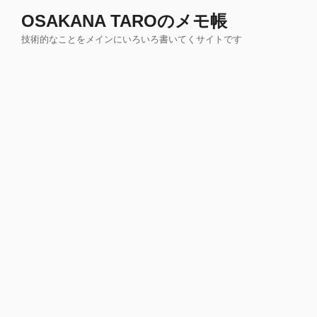
コ
OSAKANA TAROのメモ帳
ン
技術的なことをメインにいろいろ書いてくサイトです
テ
ン
ツ
へ
ス
キ
ッ
プ