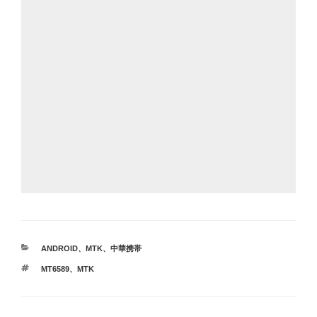
カ
ANDROID
、
MTK
、
中華携帯
テ
タ
MT6589
、
MTK
ゴ
グ
リ
ー