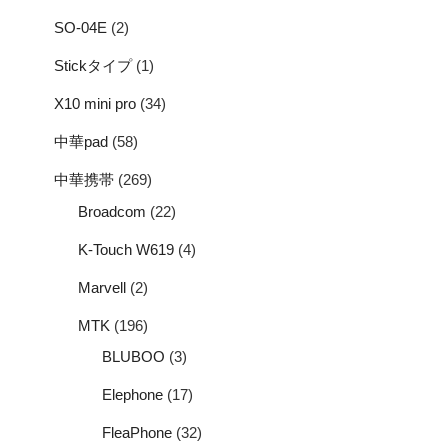
SO-04E
(2)
Stickタイプ
(1)
X10 mini pro
(34)
中華pad
(58)
中華携帯
(269)
Broadcom
(22)
K-Touch W619
(4)
Marvell
(2)
MTK
(196)
BLUBOO
(3)
Elephone
(17)
FleaPhone
(32)