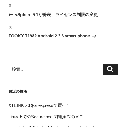
投
前
前
稿
の
vSphere 5.1が発表、ライセンス制限の変更
ナ
投
ビ
稿
次
次
ゲ
の
TOOKY T1982 Android 2.3.6 smart phone
投
ー
稿
シ
ョ
ン
検
検
索
索:
最近の投稿
XTEINK X3をaliexpressで買った
Linux上でのSecure boot関連操作のメモ