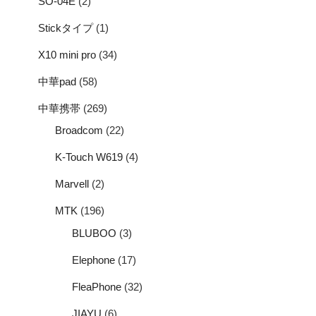
SO-04E
(2)
Stickタイプ
(1)
X10 mini pro
(34)
中華pad
(58)
中華携帯
(269)
Broadcom
(22)
K-Touch W619
(4)
Marvell
(2)
MTK
(196)
BLUBOO
(3)
Elephone
(17)
FleaPhone
(32)
JIAYU
(6)