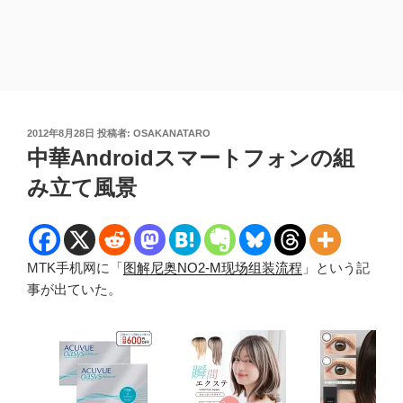
投
2012年8月28日
投稿者:
OSAKANATARO
稿
中華Androidスマートフォンの組
日:
み立て風景
MTK手机网に「
图解尼奥NO2-M现场组装流程
」という記
事が出ていた。