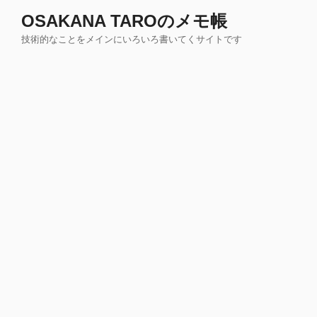
コ
OSAKANA TAROのメモ帳
ン
技術的なことをメインにいろいろ書いてくサイトです
テ
ン
ツ
へ
ス
キ
ッ
プ