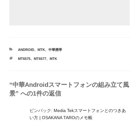
カ
ANDROID
、
MTK
、
中華携帯
テ
タ
MT6575
、
MT6577
、
MTK
ゴ
グ
リ
ー
“中華Androidスマートフォンの組み立て風
景” への1件の返信
ピンバック:
Media Tekスマートフォンとのつきあ
い方 | OSAKANA TAROのメモ帳