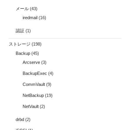
メール
(43)
iredmail
(16)
認証
(1)
ストレージ
(198)
Backup
(45)
Arcserve
(3)
BackupExec
(4)
CommVault
(9)
NetBackup
(19)
NetVault
(2)
drbd
(2)