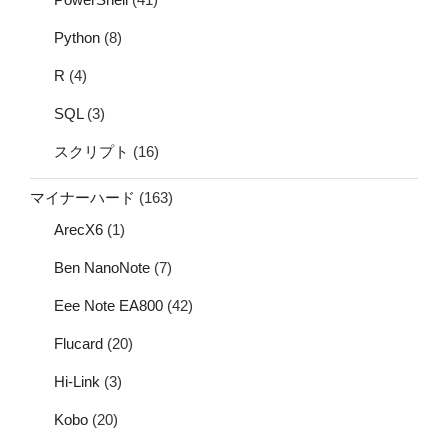
Python
(8)
R
(4)
SQL
(3)
スクリプト
(16)
マイナーハード
(163)
ArecX6
(1)
Ben NanoNote
(7)
Eee Note EA800
(42)
Flucard
(20)
Hi-Link
(3)
Kobo
(20)