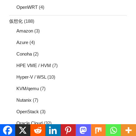
OpenWRT
(4)
仮想化
(188)
Amazon
(3)
Azure
(4)
Conoha
(2)
HPE VME / HVM
(7)
Hyper-V / WSL
(10)
KVM/qemu
(7)
Nutanix
(7)
OpenStack
(3)
Oracle Cloud
(32)
proxmox
(22)