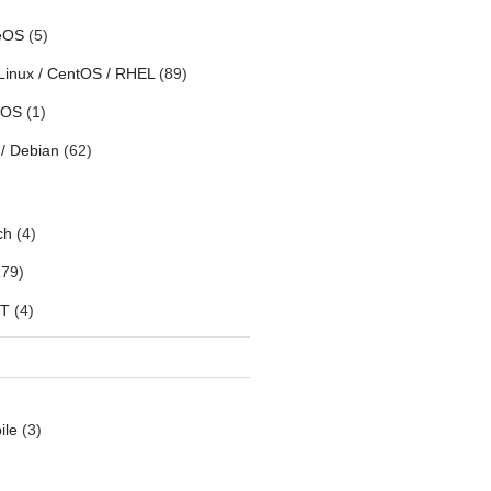
eOS
(5)
Linux / CentOS / RHEL
(89)
h OS
(1)
/ Debian
(62)
ch
(4)
79)
oT
(4)
ile
(3)