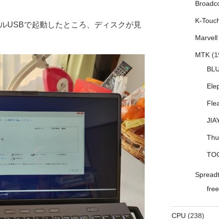
Broadc
K-Touc
ンストールUSBで起動したところ、ディスクが見
Marvell
MTK
(1
BL
Ele
Fle
JIA
Thu
TO
Spread
free
CPU
(238)