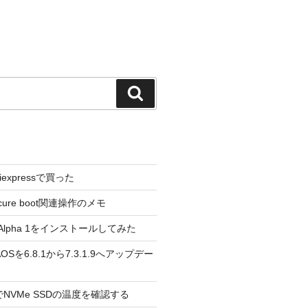
検
索
liexpressで買った
cure boot関連操作のメモ
3.0 Alpha 1をインストールしてみた
 のAOSを6.8.1から7.3.1.9へアップデー
reeでNVMe SSDの温度を確認する