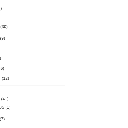
)
(30)
(9)
)
6)
m
(12)
(41)
OS
(1)
(7)