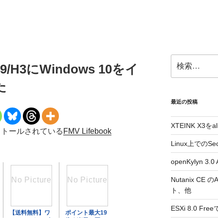
検
H49/H3にWindows 10をイ
索:
た
最近の投稿
XTEINK X3をa
インストールされている
FMV Lifebook
Linux上でのSe
openKylyn 
Nutanix CE
ト、他
ESXi 8.0 F