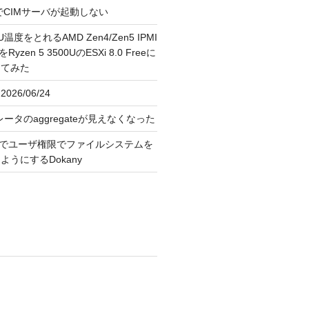
FreeでCIMサーバが起動しない
U温度をとれるAMD Zen4/Zen5 IPMI
erをRyzen 5 3500UのESXi 8.0 Freeに
してみた
026/06/24
レータのaggregateが見えなくなった
OS上でユーザ権限でファイルシステムを
うにするDokany