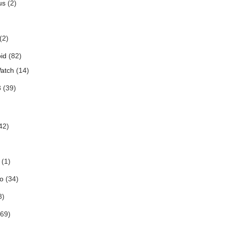
us
(2)
(2)
id
(82)
atch
(14)
3
(39)
42)
(1)
o
(34)
8)
69)