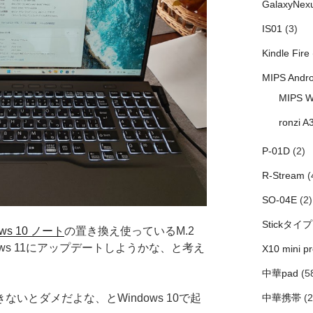
GalaxyNex
IS01
(3)
Kindle Fire
MIPS Andro
MIPS W
ronzi A
P-01D
(2)
R-Stream
(
SO-04E
(2)
Stickタイプ
ws 10 ノート
の置き換え使っているM.2
ows 11にアップデートしようかな、と考え
X10 mini pr
中華pad
(5
できないとダメだよな、とWindows 10で起
中華携帯
(2