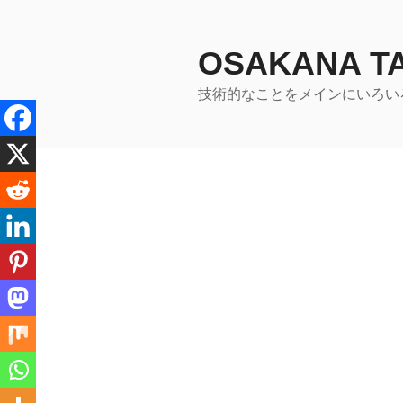
コ
ン
テ
OSAKANA 
ン
技術的なことをメインにいろい
ツ
へ
ス
キ
ッ
プ