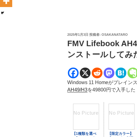
投
2025年1月3日
投稿者:
OSAKANATARO
稿
FMV Lifebook A
日:
ンストールしてみ
Windows 11 Homeがプレ
AH49/H3
を49800円で入手した