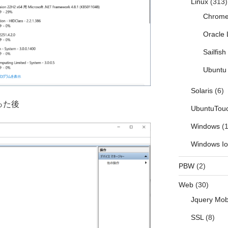
Linux
(313)
Chrom
Oracle 
Sailfis
Ubuntu 
Solaris
(6)
わった後
UbuntuTou
Windows
(1
Windows I
PBW
(2)
Web
(30)
Jquery Mob
SSL
(8)