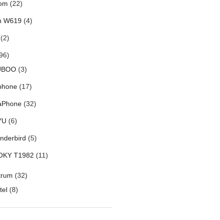
om
(22)
h W619
(4)
(2)
96)
UBOO
(3)
phone
(17)
aPhone
(32)
YU
(6)
nderbird
(5)
OKY T1982
(11)
trum
(32)
tel
(8)