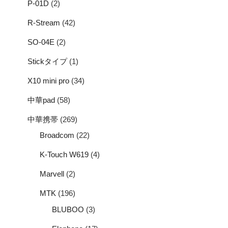
P-01D
(2)
R-Stream
(42)
SO-04E
(2)
Stickタイプ
(1)
X10 mini pro
(34)
中華pad
(58)
中華携帯
(269)
Broadcom
(22)
K-Touch W619
(4)
Marvell
(2)
MTK
(196)
BLUBOO
(3)