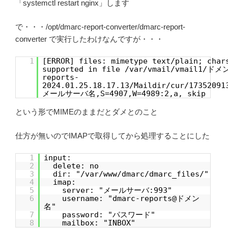
「systemctl restart nginx」します
で・・・/opt/dmarc-report-converter/dmarc-report-
converter で実行したわけなんですが・・・
1
[ERROR] files: mimetype text/plain; char
supported in file /var/vmail/vmail1/ドメ
reports-
2024.01.25.18.17.13/Maildir/cur/17352091
メールサーバ名,S=4907,W=4989:2,a, skip
という形でMIMEのままだとダメとのこと
仕方が無いのでIMAPで取得してから処理することにした
1
input:
2
delete: no
3
dir: "/var/www/dmarc/dmarc_files/"
4
imap:
5
server: "メールサーバ:993"
6
username: "dmarc-reports@ドメン
名"
7
password: "パスワード"
8
mailbox: "INBOX"