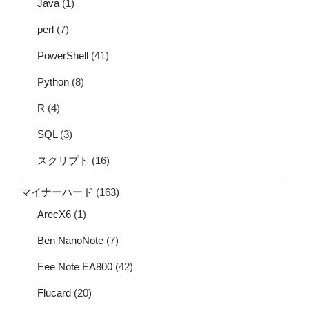
Java
(1)
perl
(7)
PowerShell
(41)
Python
(8)
R
(4)
SQL
(3)
スクリプト
(16)
マイナーハード
(163)
ArecX6
(1)
Ben NanoNote
(7)
Eee Note EA800
(42)
Flucard
(20)