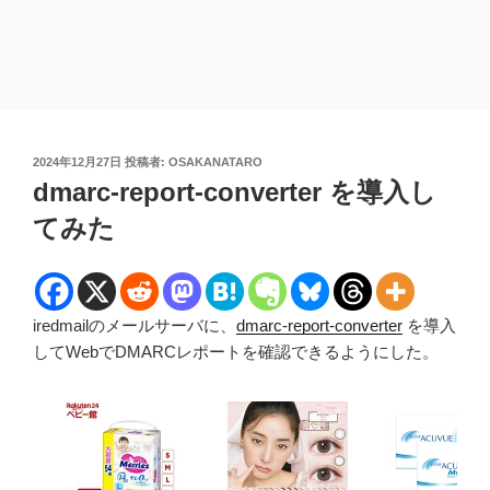
投
2024年12月27日
投稿者:
OSAKANATARO
稿
dmarc-report-converter を導入し
日:
てみた
iredmailのメールサーバに、
dmarc-report-converter
を導入
してWebでDMARCレポートを確認できるようにした。