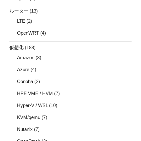
ルーター
(13)
LTE
(2)
OpenWRT
(4)
仮想化
(188)
Amazon
(3)
Azure
(4)
Conoha
(2)
HPE VME / HVM
(7)
Hyper-V / WSL
(10)
KVM/qemu
(7)
Nutanix
(7)