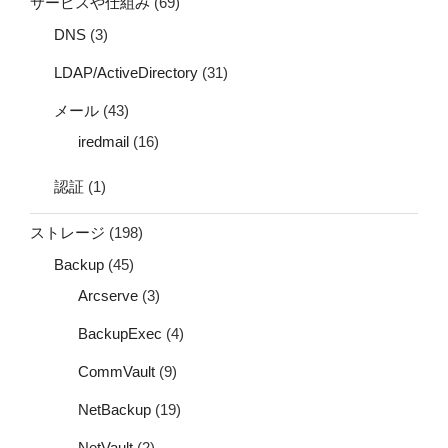
サービスや仕組み
(69)
DNS
(3)
LDAP/ActiveDirectory
(31)
メール
(43)
iredmail
(16)
認証
(1)
ストレージ
(198)
Backup
(45)
Arcserve
(3)
BackupExec
(4)
CommVault
(9)
NetBackup
(19)
NetVault
(2)