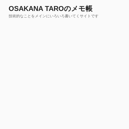
コ
OSAKANA TAROのメモ帳
ン
技術的なことをメインにいろいろ書いてくサイトです
テ
ン
ツ
へ
ス
キ
ッ
プ