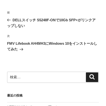
投
前
前
稿
の
DELLスイッチ S5248F-ONで10Gb SFP+がリンクア
ナ
投
ップしない
ビ
稿
ゲ
次
次
の
ー
FMV Lifebook AH49/H3にWindows 10をインストールし
投
シ
てみた
稿
ョ
ン
検
検
索
索:
最近の投稿