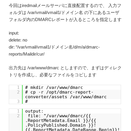
今回はiredmailメールサーバに直接配置するので、 入力フ
ォルダは /var/vmail/vmail1/ドメイン名 の下にあるユーザ
フォルダ内のDMARCレポートが入るところを指定します
input:
delete: no
dir: “/var/vmail/vmail1/ドメイン名/d/m/a/dmarc-
reports/Maildir/cur/
出力先は /var/www/dmarc としますので、まずはディレク
トリを作成し、必要なファイルをコピします
1
# mkdir /var/www/dmarc
2
# cp -r /opt/dmarc-report-
converter/assets /var/www/dmarc
3
#
1
output:
2
file: "/var/www/dmarc/{{
.ReportMetadata.Email }}/{{
.PolicyPublished.Domain }}!
{{.ReportMetadata.DateRange.Begin}}!