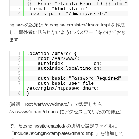
{{ .ReportMetadata.ReportID }}.html"
3
format: "html_static"
4
assets_path: "/dmarc/assets"
nginxへの設定は /etc/nginx/templates/dmarc.tmpl を作成
し、部外者に見られないようにパスワードをかけておき
ます
1
location /dmarc/ {
2
root /var/www/;
3
autoindex on;
4
autoindex_localtime on;
5
6
auth_basic "Password Required";
7
auth_basic_user_file
/etc/nginx/htpasswd-dmarc;
8
}
(最初「root /var/www/dmarc/;」で設定したら
/var/www/dmarc/dmarc/ にアクセスしていたので修正)
で、/etc/nginx/site-enabled/ の適切な設定ファイルに
「include /etc/nginx/templates/dmarc.tmpl;」を追加して