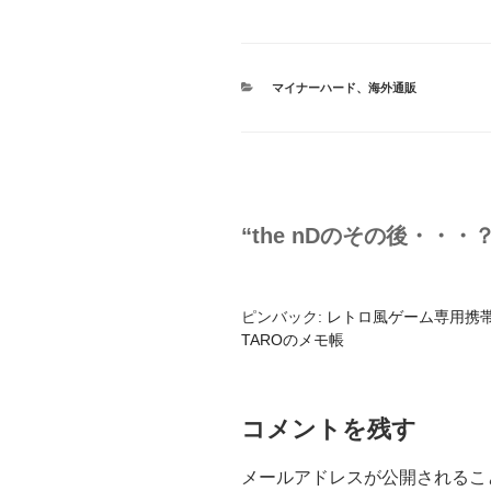
カ
マイナーハード
、
海外通販
テ
ゴ
リ
ー
“the nDのその後・・・
ピンバック:
レトロ風ゲーム専用携帯機 
TAROのメモ帳
コメントを残す
メールアドレスが公開されるこ