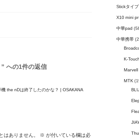
Stickタイプ
X10 mini pr
中華pad
(5
中華携帯
(2
Broadc
K-Touc
？” への1件の返信
Marvell
MTK
(1
the nDは終了したのかな？ | OSAKANA
BL
Ele
Fle
JIA
Thu
とはありません。
※
が付いている欄は必