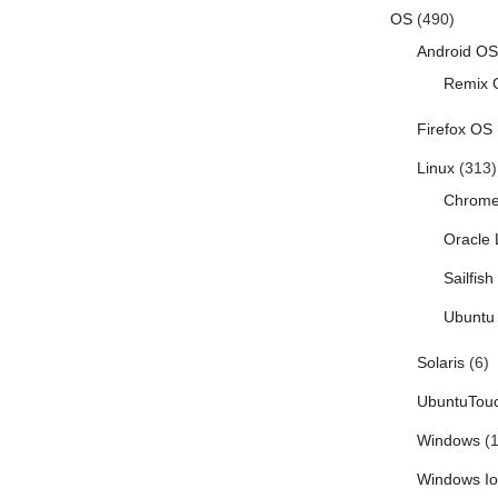
投
OS
(490)
稿
Android OS
Remix 
Firefox OS
Linux
(313)
Chrom
Oracle 
Sailfis
Ubuntu 
Solaris
(6)
UbuntuTou
Windows
(1
Windows I