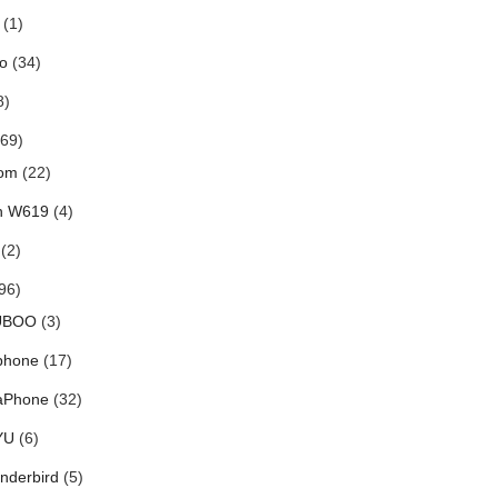
(1)
o
(34)
8)
69)
om
(22)
h W619
(4)
(2)
96)
UBOO
(3)
phone
(17)
aPhone
(32)
YU
(6)
nderbird
(5)