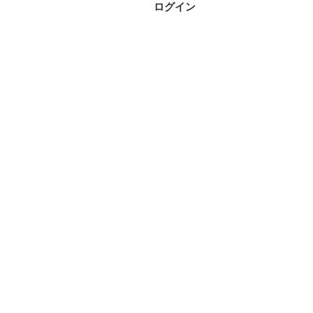
投
ログイン
ナ
稿
ビ
ゲ
ー
シ
ョ
ン