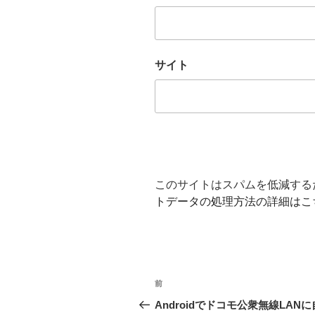
サイト
このサイトはスパムを低減するため
トデータの処理方法の詳細はこ
投
前
前
稿
の
Androidでドコモ公衆無線LAN