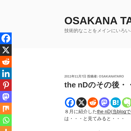
コ
ン
テ
OSAKANA 
ン
技術的なことをメインにいろい
ツ
へ
ス
キ
ッ
プ
投
2011年11月7日
投稿者:
OSAKANATARO
稿
the nDのその後
日:
８月に紹介した
the nD
(
当blo
は・・・と見てみると・・・