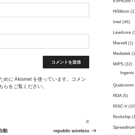
ESP8266 /
HiSilicon
(1
Intel
(46)
Leadcore
(
Marvell
(1)
Mediatek
(2
MIPS
(32)
Ingenic
に Akismet を使っています。
コメン
Qualcomm
ちらをご覧ください
。
RDA
(5)
RISC-V
(10
Rockchip
(1
次
次
Spreadtru
の
に自動
republic wireless