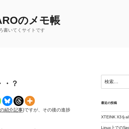
TAROのメモ帳
ろ書いてくサイトです
検
・・・？
索:
最近の投稿
gでの紹介記事
)ですが、その後の進捗
XTEINK X3をa
Linux上でのSe