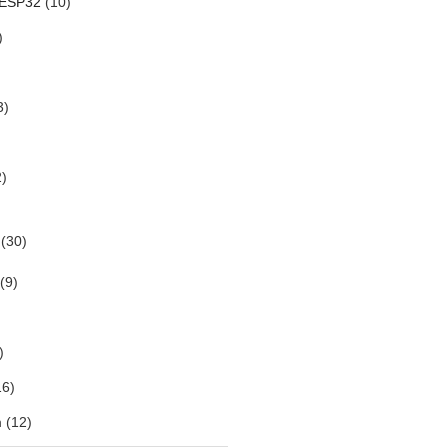
 ESP32
(10)
)
3)
)
(30)
(9)
)
6)
m
(12)