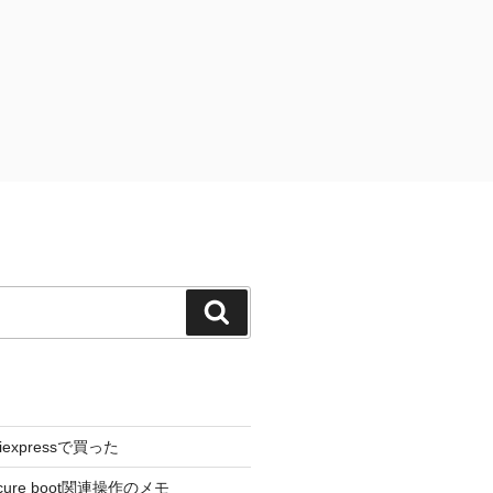
検
索
liexpressで買った
cure boot関連操作のメモ