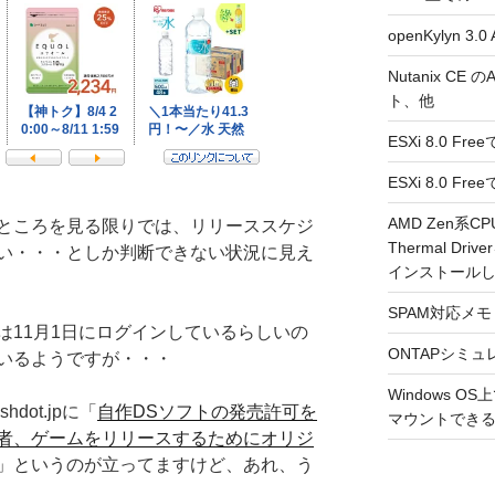
openKylyn 
Nutanix CE
ト、他
ESXi 8.0 F
ESXi 8.0 
AMD Zen系CP
ところを見る限りでは、リリーススケジ
Thermal Driv
い・・・としか判断できない状況に見え
インストール
SPAM対応メモ 2
は11月1日にログインしているらしいの
ONTAPシミュ
いるようですが・・・
Windows 
hdot.jpに「
自作DSソフトの発売許可を
マウントできるよ
者、ゲームをリリースするためにオリジ
」というのが立ってますけど、あれ、う