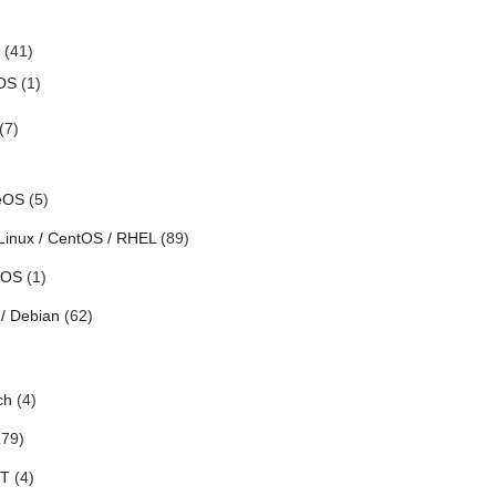
(41)
OS
(1)
(7)
eOS
(5)
Linux / CentOS / RHEL
(89)
h OS
(1)
/ Debian
(62)
ch
(4)
79)
oT
(4)