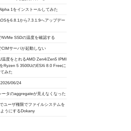
3.0 Alpha 1をインストールしてみた
 のAOSを6.8.1から7.3.1.9へアップデー
reeでNVMe SSDの温度を確認する
FreeでCIMサーバが起動しない
U温度をとれるAMD Zen4/Zen5 IPMI
erをRyzen 5 3500UのESXi 8.0 Freeに
してみた
026/06/24
レータのaggregateが見えなくなった
OS上でユーザ権限でファイルシステムを
うにするDokany