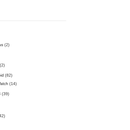
us
(2)
(2)
id
(82)
atch
(14)
3
(39)
42)