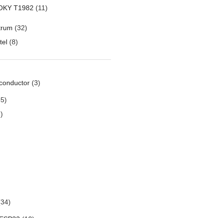
OKY T1982
(11)
trum
(32)
tel
(8)
conductor
(3)
5)
)
34)