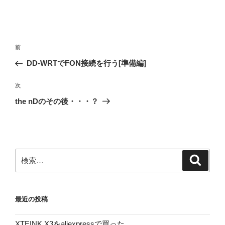
投
前
前
稿
の
DD-WRTでFON接続を行う[準備編]
ナ
投
ビ
稿
次
次
ゲ
の
the nDのその後・・・？
投
ー
稿
シ
ョ
ン
検
検
索
索:
最近の投稿
XTEINK X3をaliexpressで買った