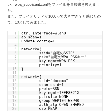
い、wpa_supplicant.confをファイルを直接書き換えまし
た。
また、プライオリティが1000って大きすぎ？と感じたの
で、10としてみました。
1
ctrl_interface=wlan0
2
ap_scan=1
3
update_config=1
4
5
network={
6
ssid="自宅のSSID"
7
psk="自宅のWPA-PSKキー"
8
key_mgmt=WPA-PSK
9
priority=1
10
}
11
12
network={
13
ssid="docomo"
14
scan_ssid=1
15
proto=RSN
16
key_mgmt=IEEE8021X
17
pairwise=NONE
18
group=WEP104 WEP40
19
auth_alg=OPEN SHARED
20
eap=PEAP