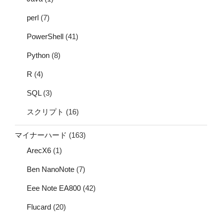
perl
(7)
PowerShell
(41)
Python
(8)
R
(4)
SQL
(3)
スクリプト
(16)
マイナーハード
(163)
ArecX6
(1)
Ben NanoNote
(7)
Eee Note EA800
(42)
Flucard
(20)