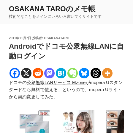
コ
OSAKANA TAROのメモ帳
ン
技術的なことをメインにいろいろ書いてくサイトです
テ
ン
ツ
投
2011年11月7日
投稿者:
OSAKANATARO
へ
稿
Androidでドコモ公衆無線LANに自
ス
日:
キ
動ログイン
ッ
プ
ドコモの
公衆無線LANサービス Mzone
がmopera Uスタン
ダードなら無料で使える、というので、mopera Uライト
から契約変更してみた。