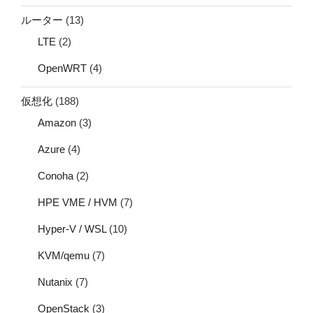
ルーター
(13)
LTE
(2)
OpenWRT
(4)
仮想化
(188)
Amazon
(3)
Azure
(4)
Conoha
(2)
HPE VME / HVM
(7)
Hyper-V / WSL
(10)
KVM/qemu
(7)
Nutanix
(7)
OpenStack
(3)