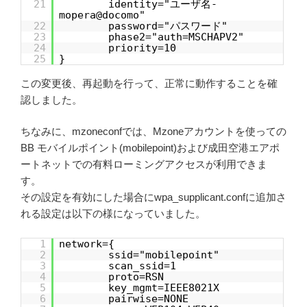
21
identity="ユーザ名-
mopera@docomo"
22
password="パスワード"
23
phase2="auth=MSCHAPV2"
24
priority=10
25
}
この変更後、再起動を行って、正常に動作することを確
認しました。
ちなみに、mzoneconfでは、Mzoneアカウントを使っての
BB モバイルポイント(mobilepoint)および成田空港エアポ
ートネットでの有料ローミングアクセスが利用できま
す。
その設定を有効にした場合にwpa_supplicant.confに追加さ
れる設定は以下の様になっていました。
1
network={
2
ssid="mobilepoint"
3
scan_ssid=1
4
proto=RSN
5
key_mgmt=IEEE8021X
6
pairwise=NONE