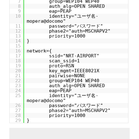
7
group=WEP104 WEP40
8
auth_alg=OPEN SHARED
9
eap=PEAP
10
identity="ユーザ名-
mopera@docomo"
11
password="パスワード"
12
phase2="auth=MSCHAPV2"
13
priority=1000
14
}
15
16
network={
17
ssid="NRT-AIRPORT"
18
scan_ssid=1
19
proto=RSN
20
key_mgmt=IEEE8021X
21
pairwise=NONE
22
group=WEP104 WEP40
23
auth_alg=OPEN SHARED
24
eap=PEAP
25
identity="ユーザ名-
mopera@docomo"
26
password="パスワード"
27
phase2="auth=MSCHAPV2"
28
priority=1000
29
}