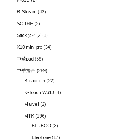
R-Stream
(42)
SO-04E
(2)
Stickタイプ
(1)
X10 mini pro
(34)
中華pad
(58)
中華携帯
(269)
Broadcom
(22)
K-Touch W619
(4)
Marvell
(2)
MTK
(196)
BLUBOO
(3)
Elephone
(17)