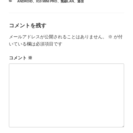
カ
ANDROID
、
X10 MINI PRO
、
無線LAN
、
通信
テ
ゴ
リ
ー
コメントを残す
メールアドレスが公開されることはありません。
※
が付
いている欄は必須項目です
コメント
※