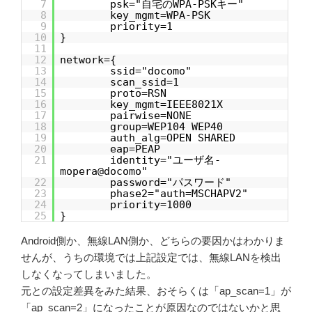
7
psk="自宅のWPA-PSKキー"
8
key_mgmt=WPA-PSK
9
priority=1
10
}
11
12
network={
13
ssid="docomo"
14
scan_ssid=1
15
proto=RSN
16
key_mgmt=IEEE8021X
17
pairwise=NONE
18
group=WEP104 WEP40
19
auth_alg=OPEN SHARED
20
eap=PEAP
21
identity="ユーザ名-
mopera@docomo"
22
password="パスワード"
23
phase2="auth=MSCHAPV2"
24
priority=1000
25
}
Android側か、無線LAN側か、どちらの要因かはわかりま
せんが、うちの環境では上記設定では、無線LANを検出
しなくなってしまいました。
元との設定差異をみた結果、おそらくは「ap_scan=1」が
「ap_scan=2」になったことが原因なのではないかと思