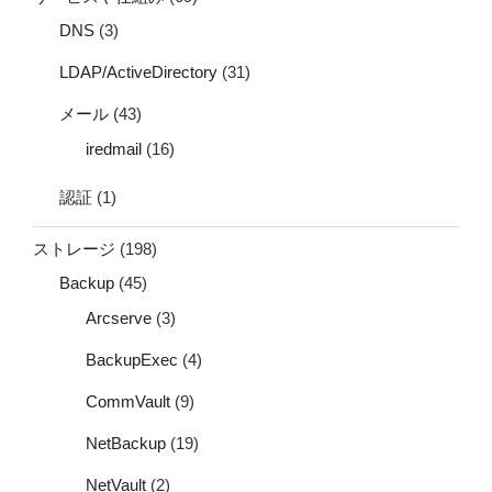
DNS
(3)
LDAP/ActiveDirectory
(31)
メール
(43)
iredmail
(16)
認証
(1)
ストレージ
(198)
Backup
(45)
Arcserve
(3)
BackupExec
(4)
CommVault
(9)
NetBackup
(19)
NetVault
(2)