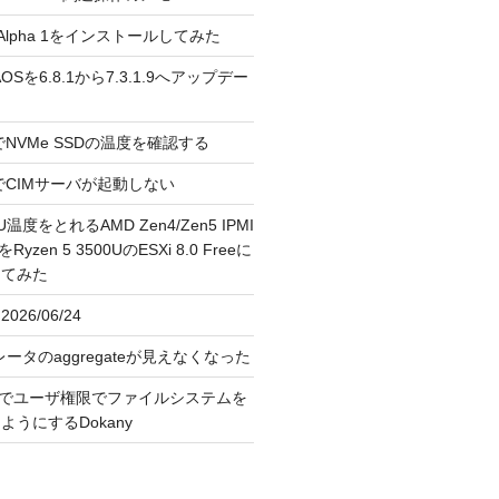
3.0 Alpha 1をインストールしてみた
 のAOSを6.8.1から7.3.1.9へアップデー
reeでNVMe SSDの温度を確認する
FreeでCIMサーバが起動しない
U温度をとれるAMD Zen4/Zen5 IPMI
erをRyzen 5 3500UのESXi 8.0 Freeに
してみた
026/06/24
レータのaggregateが見えなくなった
OS上でユーザ権限でファイルシステムを
うにするDokany