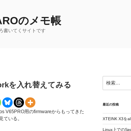
TAROのメモ帳
ろ書いてくサイトです
検
meworkを入れ替えてみる
索:
最近の投稿
mos V65PRO用のfirmwareからもってきた
見ている。
XTEINK X3をa
Linux上でのSe