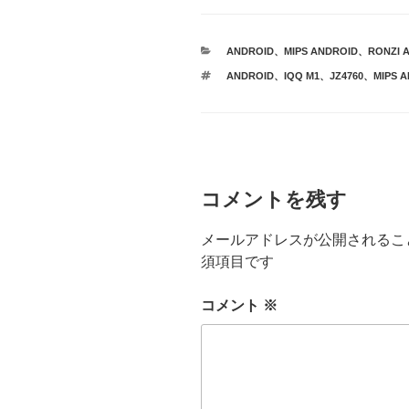
カ
ANDROID
、
MIPS ANDROID
、
RONZI A
テ
タ
ANDROID
、
IQQ M1
、
JZ4760
、
MIPS 
ゴ
グ
リ
ー
コメントを残す
メールアドレスが公開されるこ
須項目です
コメント
※