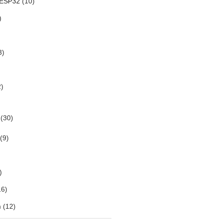
 ESP32
(10)
)
3)
)
(30)
(9)
)
6)
m
(12)