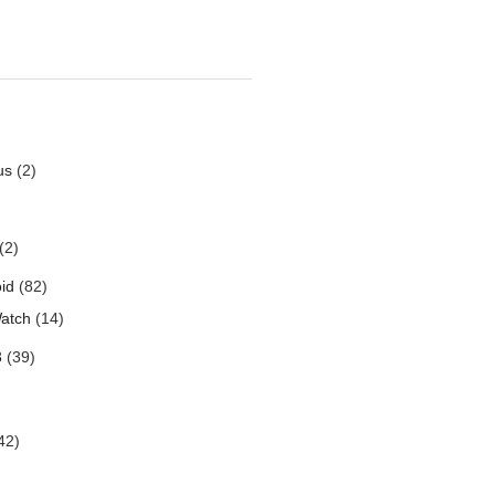
us
(2)
(2)
id
(82)
atch
(14)
3
(39)
42)