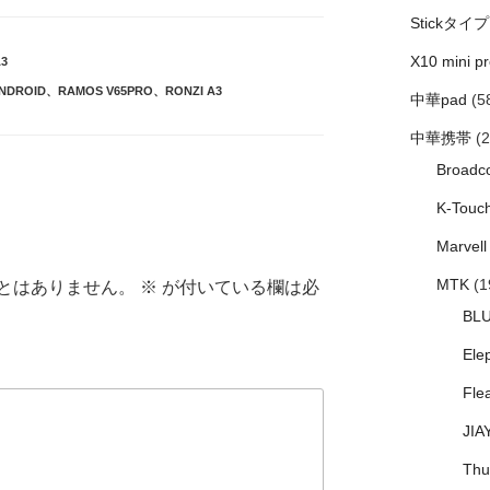
Stickタイプ
X10 mini pr
3
ANDROID
、
RAMOS V65PRO
、
RONZI A3
中華pad
(5
中華携帯
(2
Broadc
K-Touc
Marvell
MTK
(1
とはありません。
※
が付いている欄は必
BL
Ele
Fle
JIA
Thu