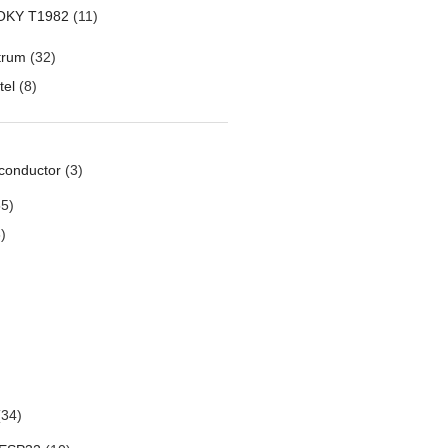
OKY T1982
(11)
trum
(32)
tel
(8)
conductor
(3)
5)
)
34)