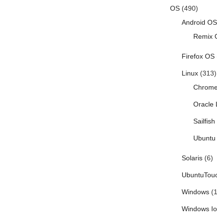
OS
(490)
Android OS
Remix 
Firefox OS
Linux
(313)
Chrom
Oracle 
Sailfis
Ubuntu 
Solaris
(6)
UbuntuTou
Windows
(1
Windows I