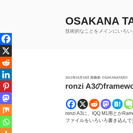
コ
ン
テ
OSAKANA 
ン
技術的なことをメインにいろい
ツ
へ
ス
キ
ッ
プ
投
2011年10月19日
投稿者:
OSAKANATARO
稿
ronzi A3のfra
日:
ronzi A3に、IQQ M1用とかRa
ファイルをいろいろ書き込んで