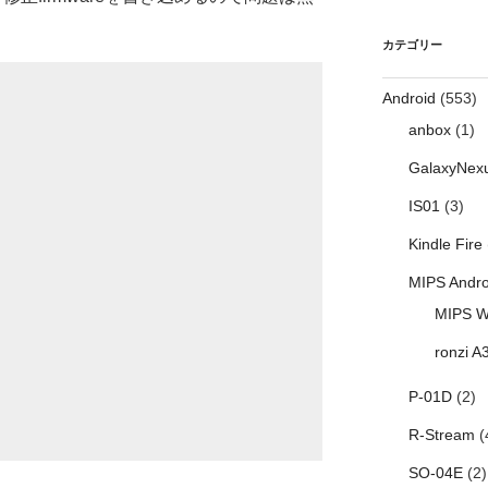
カテゴリー
Android
(553)
anbox
(1)
GalaxyNex
IS01
(3)
Kindle Fire
MIPS Andro
MIPS W
ronzi A
P-01D
(2)
R-Stream
(
SO-04E
(2)