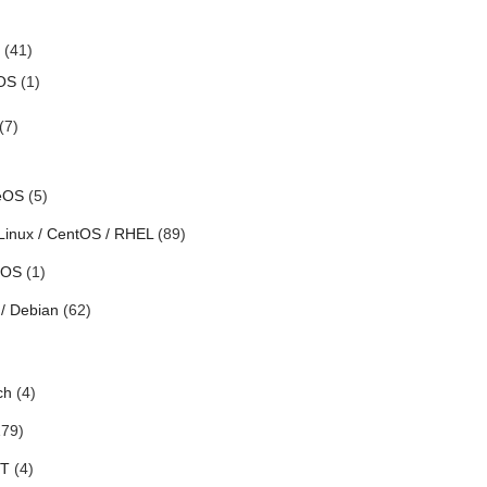
(41)
OS
(1)
(7)
eOS
(5)
Linux / CentOS / RHEL
(89)
h OS
(1)
/ Debian
(62)
ch
(4)
79)
oT
(4)