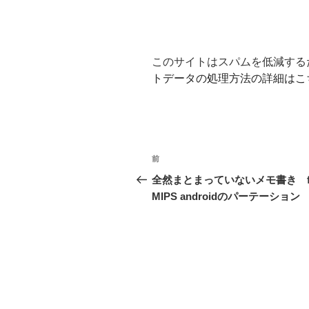
このサイトはスパムを低減するため
トデータの処理方法の詳細はこ
投
前
前
稿
の
全然まとまっていないメモ書き f
投
MIPS androidのパーテーション
ナ
稿
ビ
ゲ
ー
シ