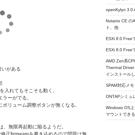
openKylyn 
Nutanix CE
ト、他
ESXi 8.0 F
ESXi 8.0 
AMD Zen系CP
Thermal Driv
ので違いがある
インストール
部
SPAM対応メモ 2
5のを入れてもそこそも動く。
ONTAPシミュ
でエラーがでる。
にボリューム調整ボタンが無くなる。
Windows 
マウントできるよ
は、無限再起動に陥るようだ。
で修正firmwareを書き込めるので問題は無