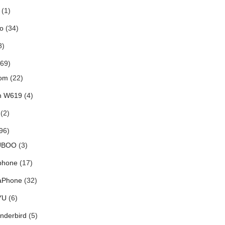
(1)
o
(34)
8)
69)
om
(22)
h W619
(4)
(2)
96)
UBOO
(3)
phone
(17)
aPhone
(32)
YU
(6)
nderbird
(5)