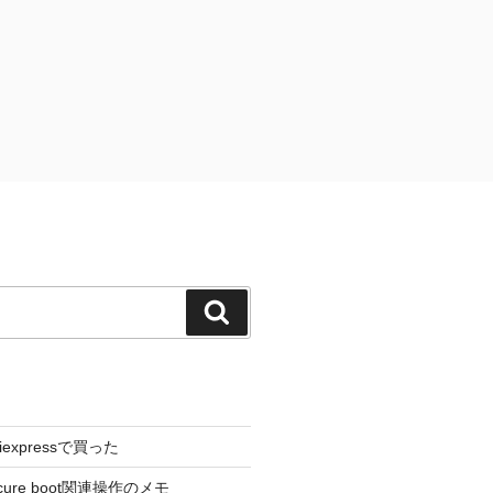
検
索
liexpressで買った
cure boot関連操作のメモ