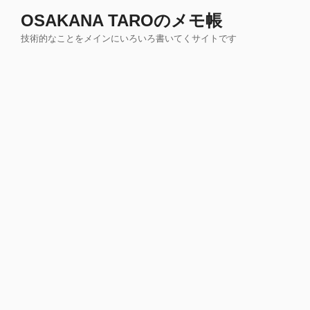
コ
OSAKANA TAROのメモ帳
ン
技術的なことをメインにいろいろ書いてくサイトです
テ
ン
ツ
へ
ス
キ
ッ
プ