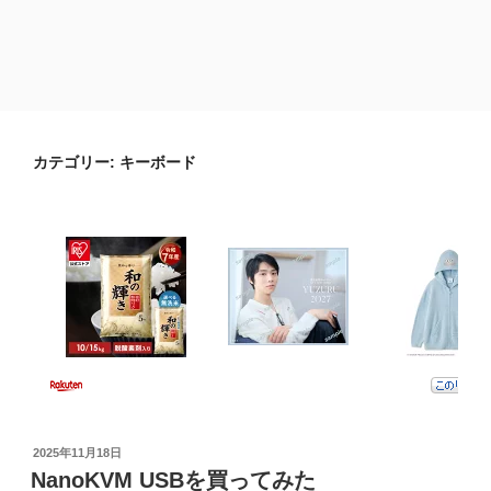
カテゴリー:
キーボード
投
2025年11月18日
稿
NanoKVM USBを買ってみた
日: