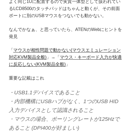
よく同じ1Uに配置するので実質一体型として扱われてい
るLCD8500のタッチパッドはちゃんと動くが、その前面
ポートに別のUSBマウスをつないでも動かない。
なんでかなぁ、と思っていたら、ATENのWebにヒントを
発見
「
マウスが相性問題で動かない(マウスエミュレーション
対応KVM製品全般)
」→「
マウス・キーボード入力が快適
に反応しない(KVM製品全般)
」
重要な記載はこれ
・USB1.1デバイスであること
・内部機構にUSBハブがなく、1つのUSB HID
入力デバイスとして認識されること
・マウスの場合、ポーリングレートが125Hzで
あること (DPI400が好ましい)