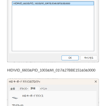
HID\VID_6603&PID_1003&MI_01\7&27BBE151&0&0000