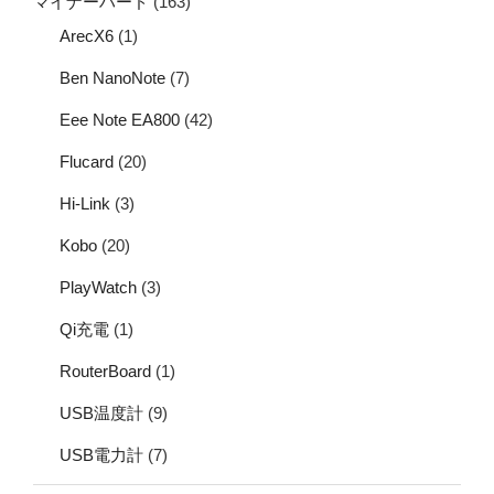
マイナーハード
(163)
ArecX6
(1)
Ben NanoNote
(7)
Eee Note EA800
(42)
Flucard
(20)
Hi-Link
(3)
Kobo
(20)
PlayWatch
(3)
Qi充電
(1)
RouterBoard
(1)
USB温度計
(9)
USB電力計
(7)