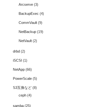
Arcserve
(3)
BackupExec
(4)
CommVault
(9)
NetBackup
(19)
NetVault
(2)
drbd
(2)
iSCSI
(1)
NetApp
(66)
PowerScale
(5)
S3互換など
(8)
ceph
(4)
samba
(25)