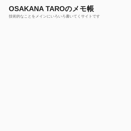
コ
OSAKANA TAROのメモ帳
ン
技術的なことをメインにいろいろ書いてくサイトです
テ
ン
ツ
へ
ス
キ
ッ
プ