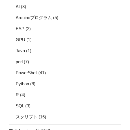
AI
(3)
Arduinoプログラム
(5)
ESP
(2)
GPU
(1)
Java
(1)
perl
(7)
PowerShell
(41)
Python
(8)
R
(4)
SQL
(3)
スクリプト
(16)