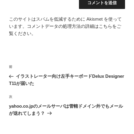
このサイトはスパムを低減するために Akismet を使って
います。
コメントデータの処理方法の詳細はこちらをご
覧ください
。
投
前
前
稿
の
イラストレーター向け左手キーボードDelux Designer
ナ
投
T11が届いた
ビ
稿
ゲ
次
次
の
ー
yahoo.co.jpのメールサーバは管轄ドメイン外でもメール
投
シ
が送れてしまう？
稿
ョ
ン