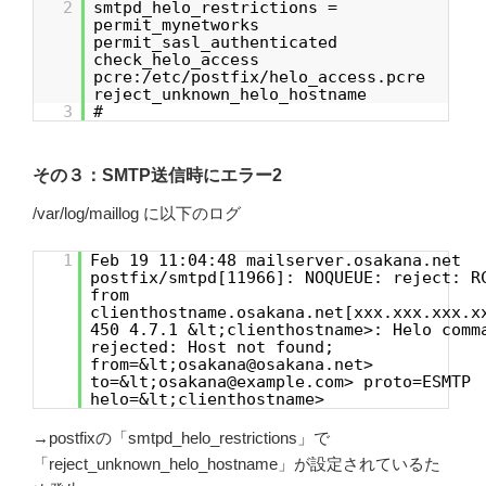
2
smtpd_helo_restrictions =
permit_mynetworks
permit_sasl_authenticated
check_helo_access
pcre:/etc/postfix/helo_access.pcre
reject_unknown_helo_hostname
3
#
その３：SMTP送信時にエラー2
/var/log/maillog に以下のログ
1
Feb 19 11:04:48 mailserver.osakana.net
postfix/smtpd[11966]: NOQUEUE: reject: R
from
clienthostname.osakana.net[xxx.xxx.xxx.x
450 4.7.1 &lt;clienthostname>: Helo comm
rejected: Host not found;
from=&lt;osakana@osakana.net>
to=&lt;osakana@example.com> proto=ESMTP
helo=&lt;clienthostname>
→postfixの「smtpd_helo_restrictions」で
「reject_unknown_helo_hostname」が設定されているた