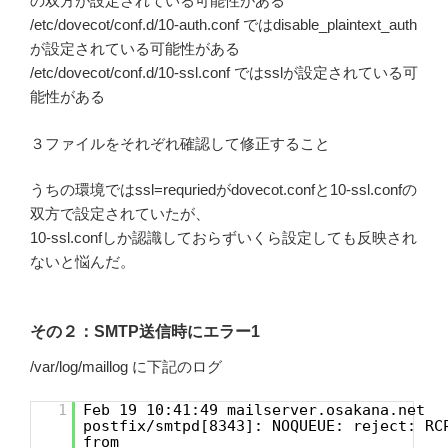
の双方が設定されている可能性がある
/etc/dovecot/conf.d/10-auth.conf ではdisable_plaintext_auth
が設定されている可能性がある
/etc/dovecot/conf.d/10-ssl.conf ではsslが設定されている可
能性がある
３ファイルをそれぞれ確認して修正すること
うちの環境ではssl=requriedがdovecot.confと10-ssl.confの
双方で設定されていたが、
10-ssl.confしか認識しておらずいくら設定しても反映され
ないと悩んだ。
その２：SMTP送信時にエラー1
/var/log/maillog に下記のログ
1
Feb 19 10:41:49 mailserver.osakana.net
postfix/smtpd[8343]: NOQUEUE: reject: RC
from