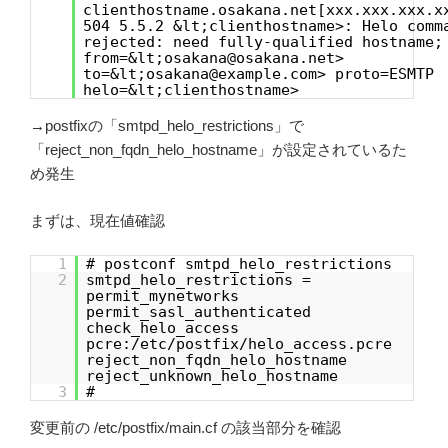
clienthostname.osakana.net[xxx.xxx.xxx.x
504 5.5.2 &lt;clienthostname>: Helo comm
rejected: need fully-qualified hostname;
from=&lt;osakana@osakana.net>
to=&lt;osakana@example.com> proto=ESMTP
helo=&lt;clienthostname>
→postfixの「smtpd_helo_restrictions」で
「reject_non_fqdn_helo_hostname」が設定されているた
め発生
まずは、現在値確認
1
# postconf smtpd_helo_restrictions
2
smtpd_helo_restrictions =
permit_mynetworks
permit_sasl_authenticated
check_helo_access
pcre:/etc/postfix/helo_access.pcre
reject_non_fqdn_helo_hostname
reject_unknown_helo_hostname
3
#
変更前の /etc/postfix/main.cf の該当部分を確認