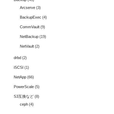
Arcserve
(3)
BackupExec
(4)
CommVault
(9)
NetBackup
(19)
NetVault
(2)
drbd
(2)
iSCSI
(1)
NetApp
(66)
PowerScale
(5)
S3互換など
(8)
ceph
(4)