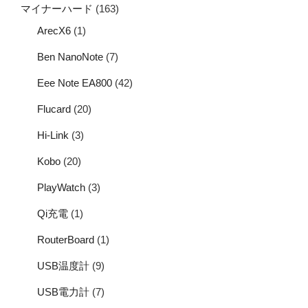
マイナーハード
(163)
ArecX6
(1)
Ben NanoNote
(7)
Eee Note EA800
(42)
Flucard
(20)
Hi-Link
(3)
Kobo
(20)
PlayWatch
(3)
Qi充電
(1)
RouterBoard
(1)
USB温度計
(9)
USB電力計
(7)