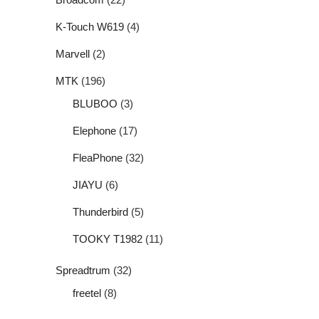
K-Touch W619
(4)
Marvell
(2)
MTK
(196)
BLUBOO
(3)
Elephone
(17)
FleaPhone
(32)
JIAYU
(6)
Thunderbird
(5)
TOOKY T1982
(11)
Spreadtrum
(32)
freetel
(8)