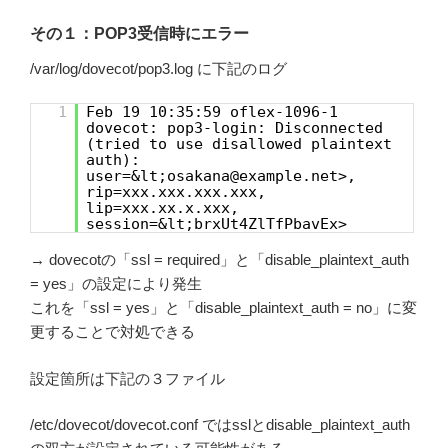
その１：POP3受信時にエラー
/var/log/dovecot/pop3.log に下記のログ
1
Feb 19 10:35:59 oflex-1096-1
dovecot: pop3-login: Disconnected
(tried to use disallowed plaintext
auth):
user=&lt;osakana@example.net>,
rip=xxx.xxx.xxx.xxx,
lip=xxx.xx.x.xxx,
session=&lt;brxUt4ZlTfPbavEx>
→ dovecotの「ssl = required」と「disable_plaintext_auth
= yes」の設定により発生
これを「ssl = yes」と「disable_plaintext_auth = no」に変
更することで対処できる
設定箇所は下記の３ファイル
/etc/dovecot/dovecot.conf ではsslとdisable_plaintext_auth