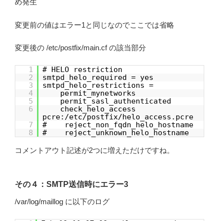
め発生
変更前の値はエラー1と同じなのでここでは省略
変更後の /etc/postfix/main.cf の該当部分
1
# HELO restriction
2
smtpd_helo_required = yes
3
smtpd_helo_restrictions =
4
permit_mynetworks
5
permit_sasl_authenticated
6
check_helo_access
pcre:/etc/postfix/helo_access.pcre
7
# reject_non_fqdn_helo_hostname
8
# reject_unknown_helo_hostname
コメントアウト記述が2つに増えただけですね。
その４：SMTP送信時にエラー3
/var/log/maillog に以下のログ