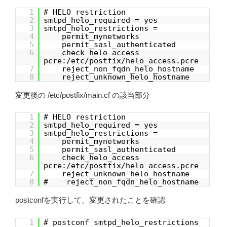
1
# HELO restriction
2
smtpd_helo_required = yes
3
smtpd_helo_restrictions =
4
permit_mynetworks
5
permit_sasl_authenticated
6
check_helo_access
pcre:/etc/postfix/helo_access.pcre
7
reject_non_fqdn_helo_hostname
8
reject_unknown_helo_hostname
変更後の /etc/postfix/main.cf の該当部分
1
# HELO restriction
2
smtpd_helo_required = yes
3
smtpd_helo_restrictions =
4
permit_mynetworks
5
permit_sasl_authenticated
6
check_helo_access
pcre:/etc/postfix/helo_access.pcre
7
reject_unknown_helo_hostname
8
# reject_non_fqdn_helo_hostname
postconfを実行して、変更されたことを確認
1
# postconf smtpd_helo_restrictions