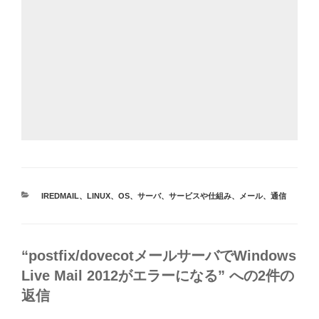
カ
IREDMAIL
、
LINUX
、
OS
、
サーバ
、
サービスや仕組み
、
メール
、
通信
テ
ゴ
リ
ー
“postfix/dovecotメールサーバでWindows
Live Mail 2012がエラーになる” への2件の
返信