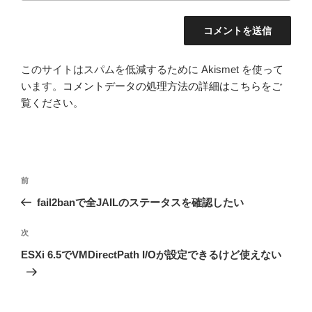
このサイトはスパムを低減するために Akismet を使って
います。
コメントデータの処理方法の詳細はこちらをご
覧ください
。
投
前
前
稿
の
fail2banで全JAILのステータスを確認したい
ナ
投
ビ
稿
次
次
ゲ
の
ESXi 6.5でVMDirectPath I/Oが設定できるけど使えない
投
ー
稿
シ
ョ