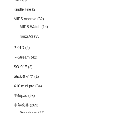
Kindle Fire
(2)
MIPS Android
(82)
MIPS Watch
(14)
ronzi A3
(39)
P-01D
(2)
R-Stream
(42)
SO-04E
(2)
Stickタイプ
(1)
X10 mini pro
(34)
中華pad
(58)
中華携帯
(269)
Broadcom
(22)