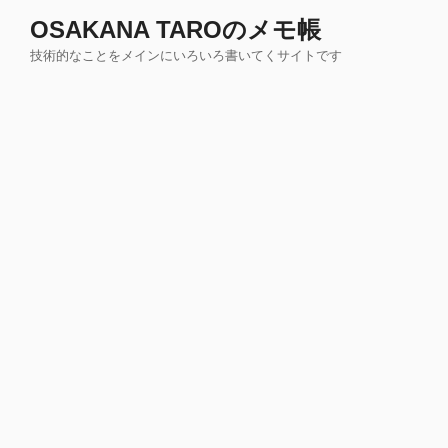
コ
OSAKANA TAROのメモ帳
ン
技術的なことをメインにいろいろ書いてくサイトです
テ
ン
ツ
へ
ス
キ
ッ
プ