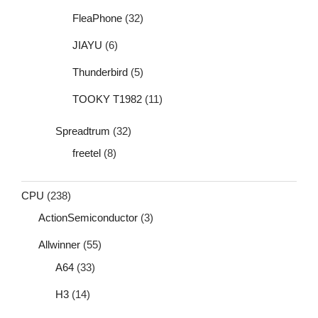
FleaPhone
(32)
JIAYU
(6)
Thunderbird
(5)
TOOKY T1982
(11)
Spreadtrum
(32)
freetel
(8)
CPU
(238)
ActionSemiconductor
(3)
Allwinner
(55)
A64
(33)
H3
(14)