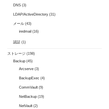
DNS
(3)
LDAP/ActiveDirectory
(31)
メール
(43)
iredmail
(16)
認証
(1)
ストレージ
(198)
Backup
(45)
Arcserve
(3)
BackupExec
(4)
CommVault
(9)
NetBackup
(19)
NetVault
(2)