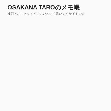
コ
OSAKANA TAROのメモ帳
ン
技術的なことをメインにいろいろ書いてくサイトです
テ
ン
ツ
へ
ス
キ
ッ
プ