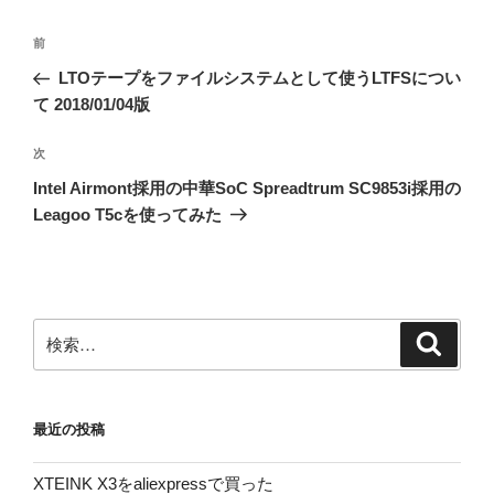
投
前
前
稿
の
LTOテープをファイルシステムとして使うLTFSについ
ナ
投
て 2018/01/04版
ビ
稿
ゲ
次
次
の
ー
Intel Airmont採用の中華SoC Spreadtrum SC9853i採用の
投
シ
Leagoo T5cを使ってみた
稿
ョ
ン
検
検
索
索:
最近の投稿
XTEINK X3をaliexpressで買った