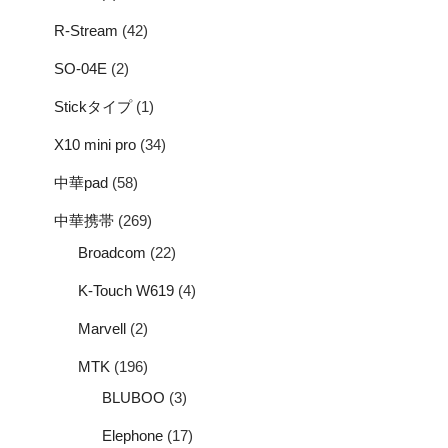
R-Stream
(42)
SO-04E
(2)
Stickタイプ
(1)
X10 mini pro
(34)
中華pad
(58)
中華携帯
(269)
Broadcom
(22)
K-Touch W619
(4)
Marvell
(2)
MTK
(196)
BLUBOO
(3)
Elephone
(17)