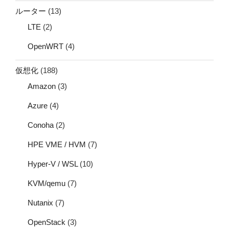
ルーター
(13)
LTE
(2)
OpenWRT
(4)
仮想化
(188)
Amazon
(3)
Azure
(4)
Conoha
(2)
HPE VME / HVM
(7)
Hyper-V / WSL
(10)
KVM/qemu
(7)
Nutanix
(7)
OpenStack
(3)