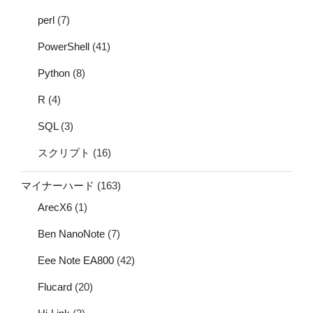
perl
(7)
PowerShell
(41)
Python
(8)
R
(4)
SQL
(3)
スクリプト
(16)
マイナーハード
(163)
ArecX6
(1)
Ben NanoNote
(7)
Eee Note EA800
(42)
Flucard
(20)