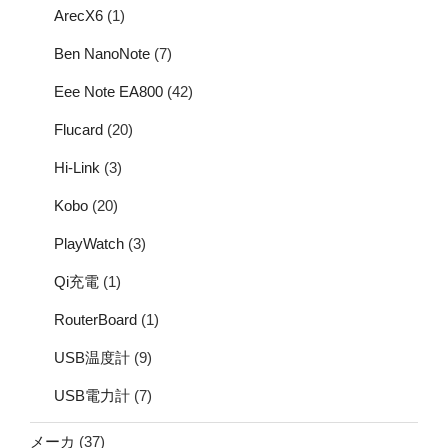
ArecX6
(1)
Ben NanoNote
(7)
Eee Note EA800
(42)
Flucard
(20)
Hi-Link
(3)
Kobo
(20)
PlayWatch
(3)
Qi充電
(1)
RouterBoard
(1)
USB温度計
(9)
USB電力計
(7)
メーカ
(37)