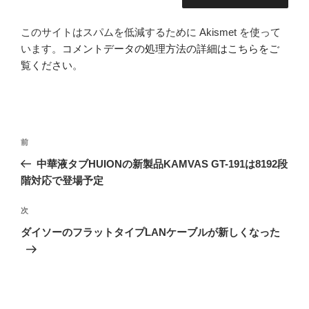
このサイトはスパムを低減するために Akismet を使って
います。
コメントデータの処理方法の詳細はこちらをご
覧ください
。
投
前
前
稿
の
中華液タブHUIONの新製品KAMVAS GT-191は8192段
ナ
投
階対応で登場予定
ビ
稿
ゲ
次
次
の
ー
ダイソーのフラットタイプLANケーブルが新しくなった
投
シ
稿
ョ
ン