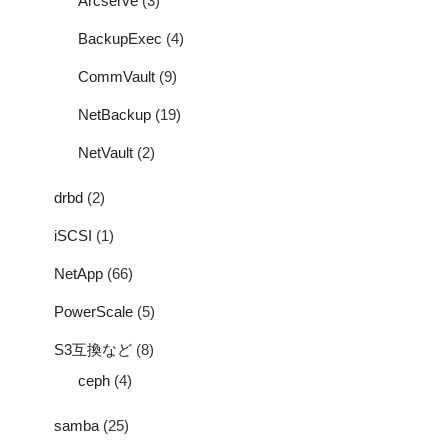
Arcserve
(3)
BackupExec
(4)
CommVault
(9)
NetBackup
(19)
NetVault
(2)
drbd
(2)
iSCSI
(1)
NetApp
(66)
PowerScale
(5)
S3互換など
(8)
ceph
(4)
samba
(25)