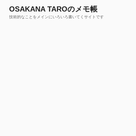
コ
OSAKANA TAROのメモ帳
ン
技術的なことをメインにいろいろ書いてくサイトです
テ
ン
ツ
へ
ス
キ
ッ
プ