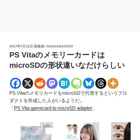
投
2017年7月15日
投稿者:
OSAKANATARO
稿
PS Vitaのメモリーカードは
日:
microSDの形状違いなだけらしい
PS VitaのメモリカードをmicroSDで代替するというプロ
ダクトを作成した人がいるようだ。
「
PS Vita gamecard to microSD adapter
」