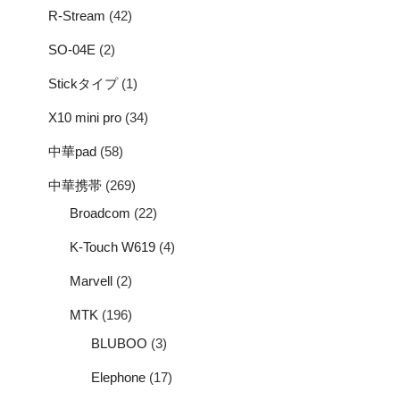
R-Stream
(42)
SO-04E
(2)
Stickタイプ
(1)
X10 mini pro
(34)
中華pad
(58)
中華携帯
(269)
Broadcom
(22)
K-Touch W619
(4)
Marvell
(2)
MTK
(196)
BLUBOO
(3)
Elephone
(17)