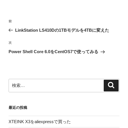
投
前
前
稿
の
LinkStation LS410Dの1TBモデルを4TBに変えた
ナ
投
ビ
稿
次
次
ゲ
の
Power Shell Core 6.0をCentOS7で使ってみる
投
ー
稿
シ
ョ
ン
検
検
索
索:
最近の投稿
XTEINK X3をaliexpressで買った