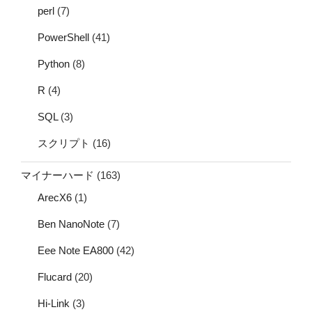
perl
(7)
PowerShell
(41)
Python
(8)
R
(4)
SQL
(3)
スクリプト
(16)
マイナーハード
(163)
ArecX6
(1)
Ben NanoNote
(7)
Eee Note EA800
(42)
Flucard
(20)
Hi-Link
(3)