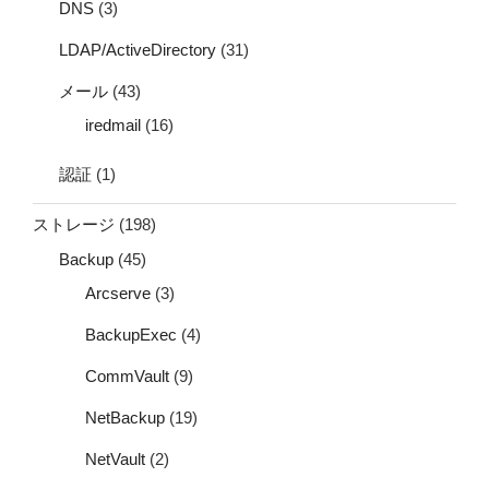
DNS
(3)
LDAP/ActiveDirectory
(31)
メール
(43)
iredmail
(16)
認証
(1)
ストレージ
(198)
Backup
(45)
Arcserve
(3)
BackupExec
(4)
CommVault
(9)
NetBackup
(19)
NetVault
(2)