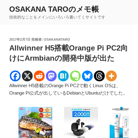
コ
OSAKANA TAROのメモ帳
ン
技術的なことをメインにいろいろ書いてくサイトです
テ
ン
ツ
投
2017年2月7日
投稿者:
OSAKANATARO
へ
稿
Allwinner H5搭載Orange Pi PC2向
ス
日:
キ
けにArmbianの開発中版が出た
ッ
プ
Allwinner H5搭載のOrange Pi PC2で動くLinux OSは、
Orange Pi公式が出しているDebianとUbuntuだけでした。