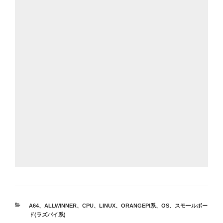
カ
A64
、
ALLWINNER
、
CPU
、
LINUX
、
ORANGEPI系
、
OS
、
スモールボー
テ
ド(ラズパイ系)