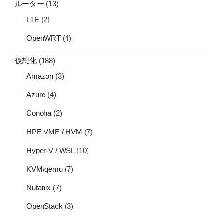
ルーター
(13)
LTE
(2)
OpenWRT
(4)
仮想化
(188)
Amazon
(3)
Azure
(4)
Conoha
(2)
HPE VME / HVM
(7)
Hyper-V / WSL
(10)
KVM/qemu
(7)
Nutanix
(7)
OpenStack
(3)