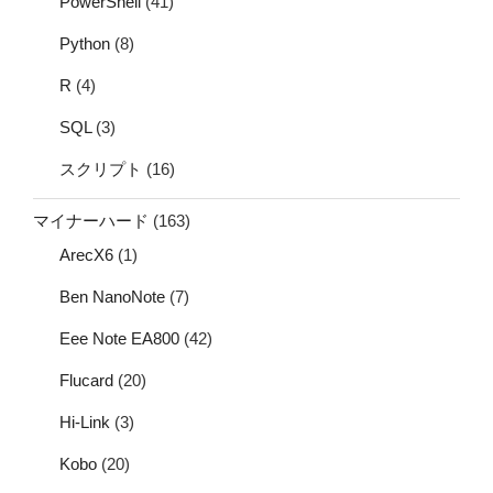
PowerShell
(41)
Python
(8)
R
(4)
SQL
(3)
スクリプト
(16)
マイナーハード
(163)
ArecX6
(1)
Ben NanoNote
(7)
Eee Note EA800
(42)
Flucard
(20)
Hi-Link
(3)
Kobo
(20)