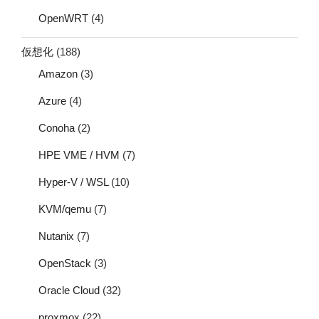
OpenWRT
(4)
仮想化
(188)
Amazon
(3)
Azure
(4)
Conoha
(2)
HPE VME / HVM
(7)
Hyper-V / WSL
(10)
KVM/qemu
(7)
Nutanix
(7)
OpenStack
(3)
Oracle Cloud
(32)
proxmox
(22)