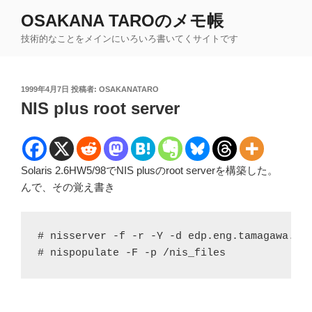
コ
OSAKANA TAROのメモ帳
ン
技術的なことをメインにいろいろ書いてくサイトです
テ
ン
ツ
投
1999年4月7日
投稿者:
OSAKANATARO
へ
稿
NIS plus root server
ス
日:
キ
ッ
プ
Solaris 2.6HW5/98でNIS plusのroot serverを構築した。
んで、その覚え書き
# nisserver -f -r -Y -d edp.eng.tamagawa.ac
# nispopulate -F -p /nis_files