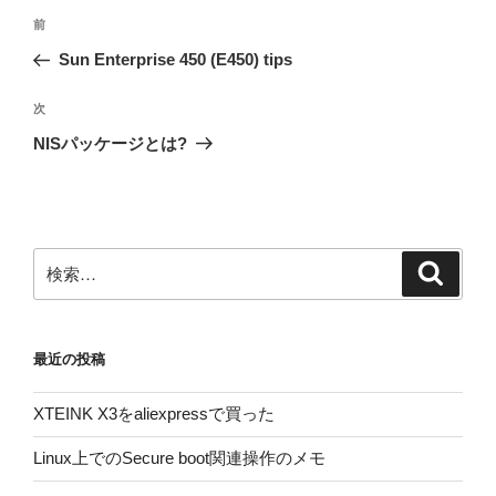
投
前
前
稿
の
Sun Enterprise 450 (E450) tips
ナ
投
ビ
稿
次
次
ゲ
の
NISパッケージとは?
投
ー
稿
シ
ョ
ン
検
検
索
索:
最近の投稿
XTEINK X3をaliexpressで買った
Linux上でのSecure boot関連操作のメモ