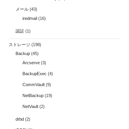
メール
(43)
iredmail
(16)
認証
(1)
ストレージ
(198)
Backup
(45)
Arcserve
(3)
BackupExec
(4)
CommVault
(9)
NetBackup
(19)
NetVault
(2)
drbd
(2)