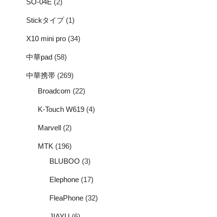
SO-04E
(2)
Stickタイプ
(1)
X10 mini pro
(34)
中華pad
(58)
中華携帯
(269)
Broadcom
(22)
K-Touch W619
(4)
Marvell
(2)
MTK
(196)
BLUBOO
(3)
Elephone
(17)
FleaPhone
(32)
JIAYU
(6)