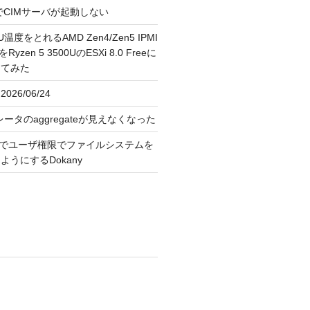
FreeでCIMサーバが起動しない
U温度をとれるAMD Zen4/Zen5 IPMI
erをRyzen 5 3500UのESXi 8.0 Freeに
してみた
026/06/24
レータのaggregateが見えなくなった
OS上でユーザ権限でファイルシステムを
うにするDokany