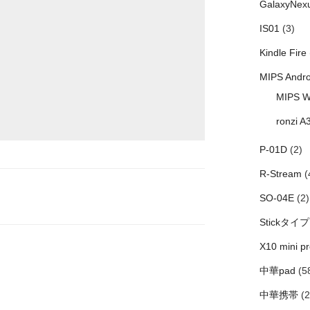
GalaxyNex
IS01
(3)
Kindle Fire
MIPS Andro
MIPS W
ronzi A
P-01D
(2)
R-Stream
(
SO-04E
(2)
Stickタイプ
X10 mini pr
中華pad
(5
中華携帯
(2