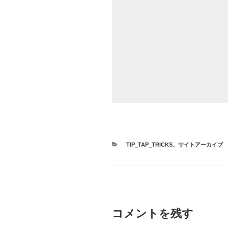
カ
TIP_TAP_TRICKS
、
サイトアーカイブ
テ
ゴ
リ
ー
コメントを残す