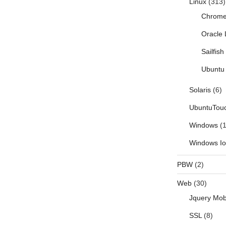
Linux
(313)
Chrom
Oracle 
Sailfis
Ubuntu 
Solaris
(6)
UbuntuTou
Windows
(1
Windows I
PBW
(2)
Web
(30)
Jquery Mob
SSL
(8)