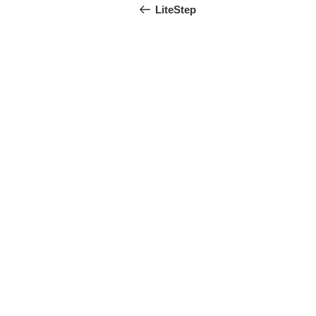
稿
の
LiteStep
投
ナ
稿
ビ
ゲ
ー
シ
ョ
ン