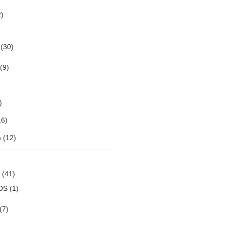
)
(30)
(9)
)
6)
m
(12)
(41)
OS
(1)
(7)