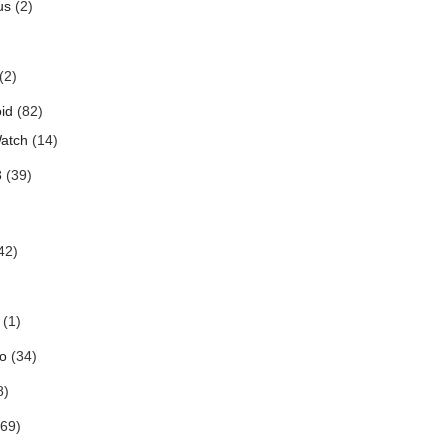
us
(2)
(2)
id
(82)
atch
(14)
3
(39)
42)
(1)
o
(34)
8)
69)