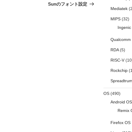
の
Sunのフォント設定
Mediatek
(2
投
稿
MIPS
(32)
Ingenic
Qualcomm
RDA
(5)
RISC-V
(10
Rockchip
(1
Spreadtru
OS
(490)
Android OS
Remix 
Firefox OS