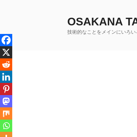
コ
ン
テ
OSAKANA 
ン
技術的なことをメインにいろい
ツ
へ
ス
キ
ッ
プ