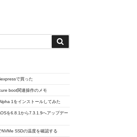
検
索
liexpressで買った
cure boot関連操作のメモ
3.0 Alpha 1をインストールしてみた
 のAOSを6.8.1から7.3.1.9へアップデー
reeでNVMe SSDの温度を確認する