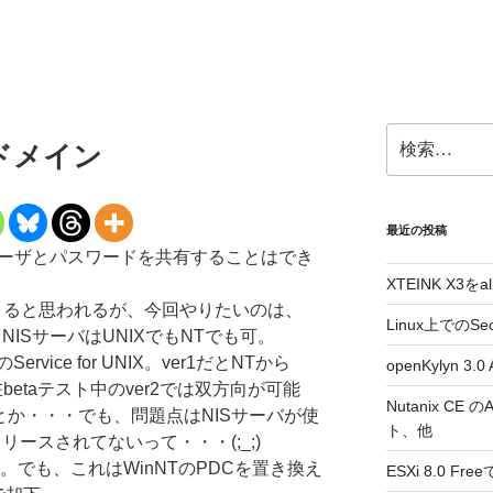
検
Tドメイン
索:
最近の投稿
ユーザとパスワードを共有することはでき
XTEINK X3をa
とできると思われるが、今回やりたいのは、
Linux上でのSe
合。NISサーバはUNIXでもNTでも可。
ervice for UNIX。ver1だとNTから
openKylyn 
betaテスト中のver2では双方向が可能
Nutanix CE
とか・・・でも、問題点はNISサーバが使
ト、他
リリースされてないって・・・(;_;)
nk。でも、これはWinNTのPDCを置き換え
ESXi 8.0 F