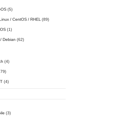
eOS
(5)
Linux / CentOS / RHEL
(89)
h OS
(1)
/ Debian
(62)
ch
(4)
79)
oT
(4)
ile
(3)