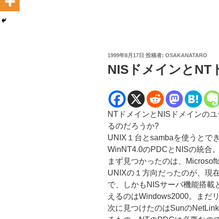
投
1999年8月17日
投稿者:
OSAKANATARO
稿
NISドメインとN
日:
NTドメインとNISドメインの
るのだろうか?
UNIX１台とsambaを使う
WinNT4.0のPDCとNISの統
まず見つかったのは、MicrosoftのS
UNIXの１方向だったのが、現在
で、しかもNISサーバ機能搭載
えるのはWindows2000。まだ
次に見つけたのはSunのNetLi