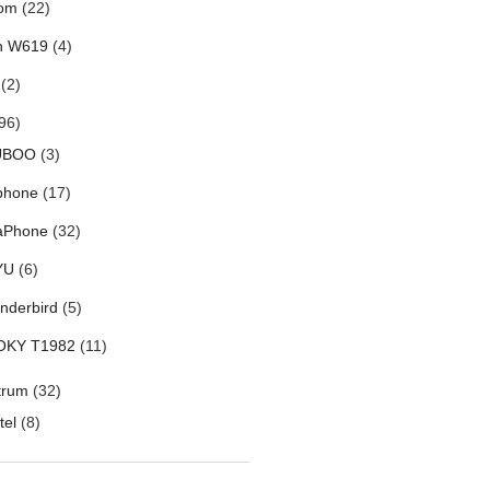
om
(22)
h W619
(4)
(2)
96)
UBOO
(3)
phone
(17)
aPhone
(32)
YU
(6)
nderbird
(5)
OKY T1982
(11)
trum
(32)
tel
(8)