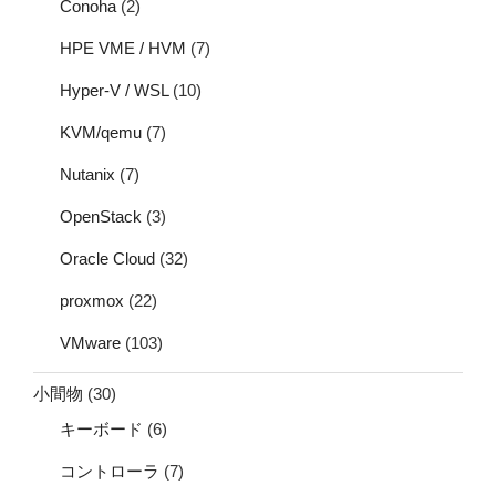
Conoha
(2)
HPE VME / HVM
(7)
Hyper-V / WSL
(10)
KVM/qemu
(7)
Nutanix
(7)
OpenStack
(3)
Oracle Cloud
(32)
proxmox
(22)
VMware
(103)
小間物
(30)
キーボード
(6)
コントローラ
(7)