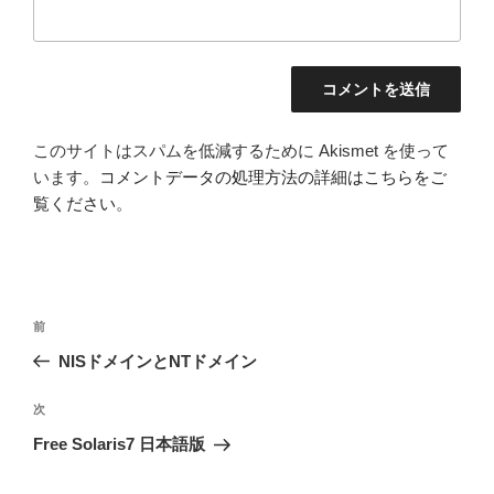
このサイトはスパムを低減するために Akismet を使って
います。
コメントデータの処理方法の詳細はこちらをご
覧ください
。
投
前
前
稿
の
NISドメインとNTドメイン
ナ
投
ビ
稿
次
次
ゲ
の
Free Solaris7 日本語版
投
ー
稿