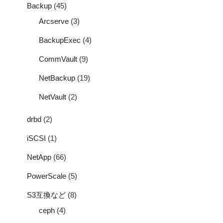
Backup
(45)
Arcserve
(3)
BackupExec
(4)
CommVault
(9)
NetBackup
(19)
NetVault
(2)
drbd
(2)
iSCSI
(1)
NetApp
(66)
PowerScale
(5)
S3互換など
(8)
ceph
(4)