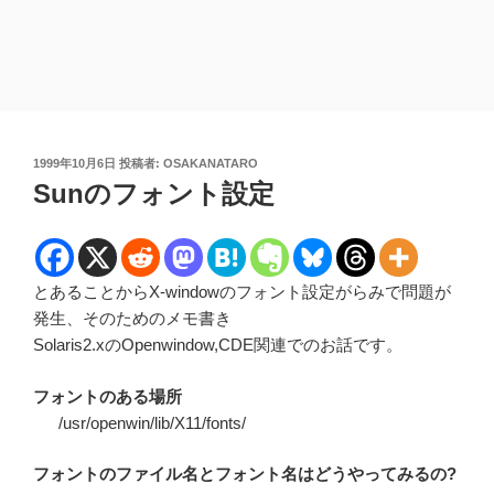
投
1999年10月6日
投稿者:
OSAKANATARO
稿
Sunのフォント設定
日:
とあることからX-windowのフォント設定がらみで問題が
発生、そのためのメモ書き
Solaris2.xのOpenwindow,CDE関連でのお話です。
フォントのある場所
/usr/openwin/lib/X11/fonts/
フォントのファイル名とフォント名はどうやってみるの?