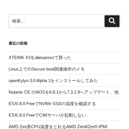
シ
ョ
ン
検
検
索
索:
最近の投稿
XTEINK X3をaliexpressで買った
Linux上でのSecure boot関連操作のメモ
openKylyn 3.0 Alpha 1をインストールしてみた
Nutanix CE のAOSを6.8.1から7.3.1.9へアップデート、他
ESXi 8.0 FreeでNVMe SSDの温度を確認する
ESXi 8.0 FreeでCIMサーバが起動しない
AMD Zen系CPU温度をとれるAMD Zen4/Zen5 IPMI