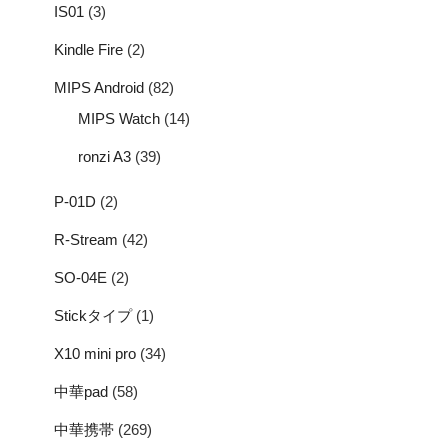
IS01
(3)
Kindle Fire
(2)
MIPS Android
(82)
MIPS Watch
(14)
ronzi A3
(39)
P-01D
(2)
R-Stream
(42)
SO-04E
(2)
Stickタイプ
(1)
X10 mini pro
(34)
中華pad
(58)
中華携帯
(269)