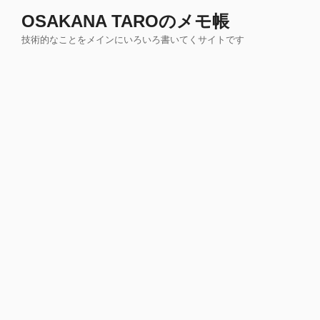
コ
OSAKANA TAROのメモ帳
ン
技術的なことをメインにいろいろ書いてくサイトです
テ
ン
ツ
へ
ス
キ
ッ
プ