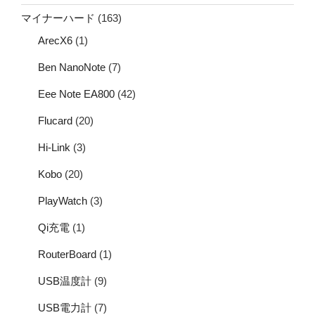
マイナーハード
(163)
ArecX6
(1)
Ben NanoNote
(7)
Eee Note EA800
(42)
Flucard
(20)
Hi-Link
(3)
Kobo
(20)
PlayWatch
(3)
Qi充電
(1)
RouterBoard
(1)
USB温度計
(9)
USB電力計
(7)