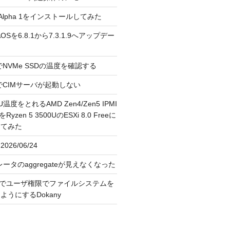
3.0 Alpha 1をインストールしてみた
 のAOSを6.8.1から7.3.1.9へアップデー
reeでNVMe SSDの温度を確認する
FreeでCIMサーバが起動しない
U温度をとれるAMD Zen4/Zen5 IPMI
erをRyzen 5 3500UのESXi 8.0 Freeに
してみた
026/06/24
レータのaggregateが見えなくなった
OS上でユーザ権限でファイルシステムを
うにするDokany