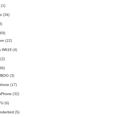
(1)
o
(34)
8)
69)
om
(22)
h W619
(4)
(2)
96)
UBOO
(3)
phone
(17)
aPhone
(32)
YU
(6)
nderbird
(5)