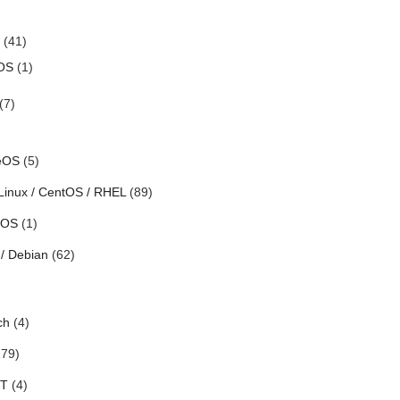
(41)
OS
(1)
(7)
eOS
(5)
Linux / CentOS / RHEL
(89)
h OS
(1)
/ Debian
(62)
ch
(4)
79)
oT
(4)