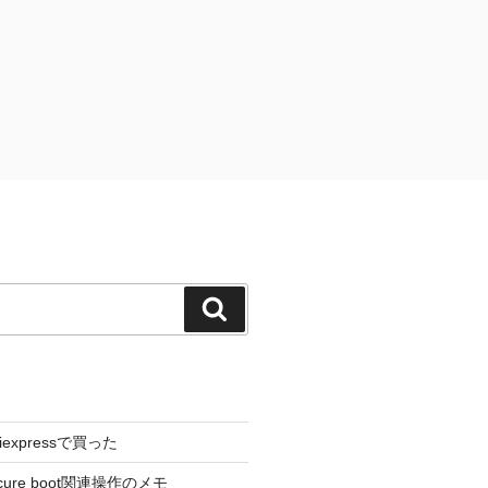
検
索
liexpressで買った
cure boot関連操作のメモ