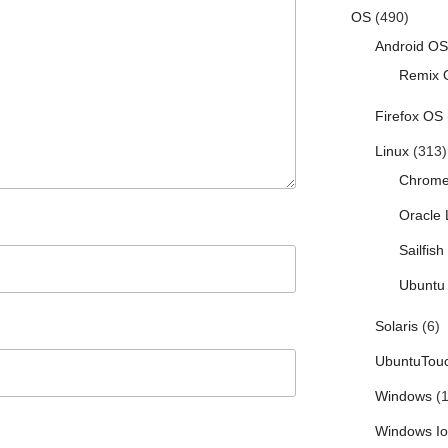
OS
(490)
Android OS
Remix 
Firefox OS
Linux
(313)
Chrom
Oracle 
Sailfis
Ubuntu 
Solaris
(6)
UbuntuTou
Windows
(1
Windows I