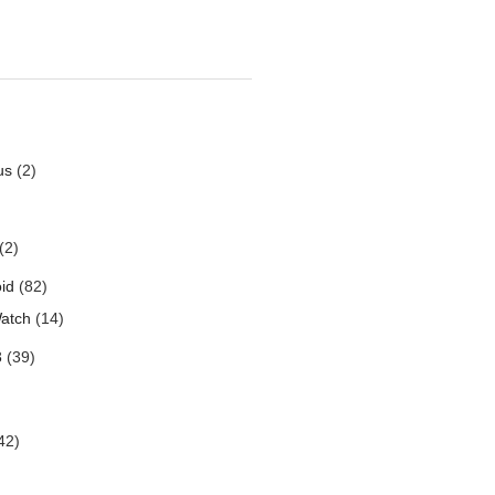
us
(2)
(2)
id
(82)
atch
(14)
3
(39)
42)