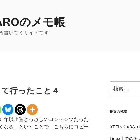
TAROのメモ帳
ろ書いてくサイトです
検
を買って行ったこと４
索:
最近の投稿
０年以上置きっ放しのコンテンツだった
くなる、ということで、こちらにコピー
XTEINK X3をa
Linux上でのSe