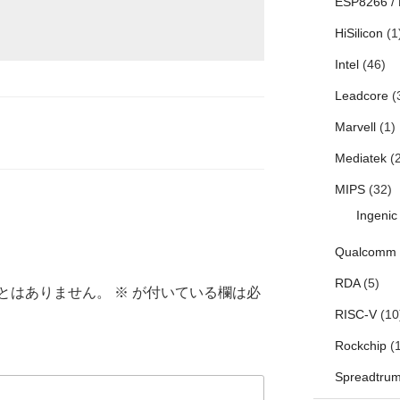
ESP8266 /
HiSilicon
(1
Intel
(46)
Leadcore
(
Marvell
(1)
Mediatek
(2
MIPS
(32)
Ingenic
Qualcomm
RDA
(5)
とはありません。
※
が付いている欄は必
RISC-V
(10
Rockchip
(1
Spreadtru