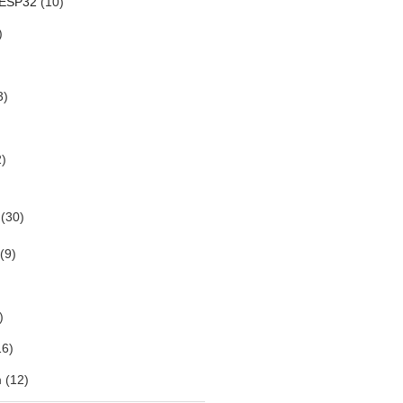
 ESP32
(10)
)
3)
)
(30)
(9)
)
6)
m
(12)