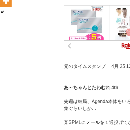
元のタイムスタンプ： 4月 25 13:30:
あ～ちゃんとたわむれ 4th
先週は結局、Agenda本体を
集ぐらいしか…
某SPMLにメールを１通投げて