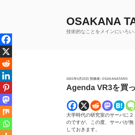
コ
ン
テ
OSAKANA 
ン
技術的なことをメインにいろい
ツ
へ
ス
キ
ッ
プ
投
2001年4月25日
投稿者:
OSAKANATARO
稿
Agenda VR3
日:
大学時代の研究室のサーバに２
のですが、この度、サーバが無
しておきます。