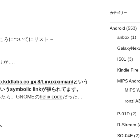
カテゴリー
Android
(553)
anbox
(1)
ころについてにリスト～
GalaxyNex
IS01
(3)
リが….
Kindle Fire
MIPS Andro
ftp.kddlabs.co.jp/.8/Linux/ximian/
という
うsymbolic linkが張られてます。
MIPS W
よくみたら、GNOMEの
helix code
だった…
ronzi A
P-01D
(2)
ト
R-Stream
(
SO-04E
(2)