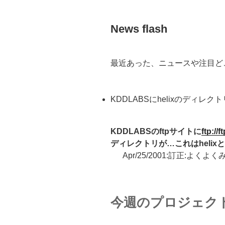
News flash
最近あった、ニュースや注目ど
KDDLABSにhelixのディレクト
KDDLABSのftpサイトに
ftp://
ディレクトリが…これはhelixとい
Apr/25/2001:訂正:よく
今週のプロジェク