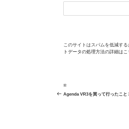
このサイトはスパムを低減するため
トデータの処理方法の詳細はこ
投
前
前
稿
の
Agenda VR3を買って行ったこと
投
ナ
稿
ビ
ゲ