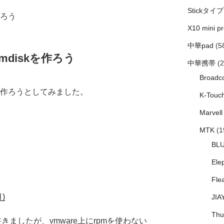
Stickタイプ
作ろう
X10 mini pr
中華pad
(5
omdiskを作ろう
中華携帯
(2
Broadc
skを作ろうとしてみました。
K-Touc
Marvell
MTK
(1
BL
Ele
Fle
月)
JIA
Thu
に書きましたが、vmware上にrpmを使わない