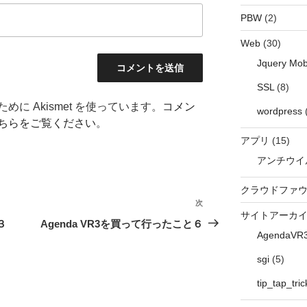
PBW
(2)
Web
(30)
Jquery Mob
SSL
(8)
に Akismet を使っています。
コメン
wordpress
ちらをご覧ください
。
アプリ
(15)
アンチウイ
クラウドファ
次
次
サイトアーカ
の
３
Agenda VR3を買って行ったこと６
AgendaVR
投
稿
sgi
(5)
tip_tap_tric