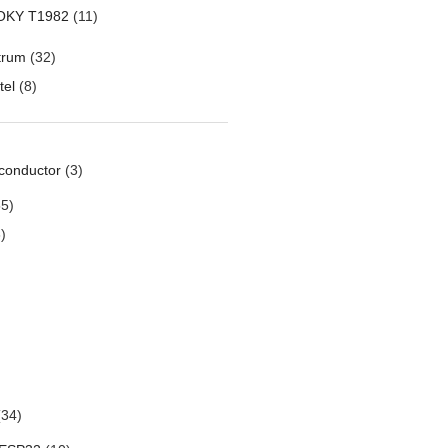
OKY T1982
(11)
trum
(32)
tel
(8)
conductor
(3)
5)
)
34)