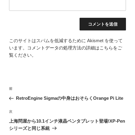
このサイトはスパムを低減するために Akismet を使って
います。
コメントデータの処理方法の詳細はこちらをご
覧ください
。
投
前
前
稿
の
RetroEngine Sigmaの中身はおそらくOrange Pi Lite
ナ
投
ビ
稿
次
次
ゲ
の
上海問屋から10.1インチ液晶ペンタブレット登場!XP-Pen
投
ー
シリーズと同じ系統
稿