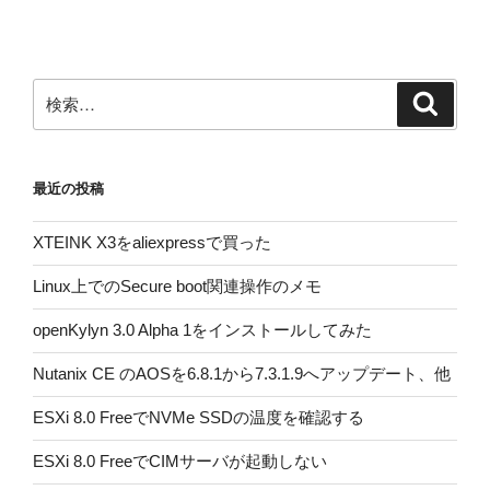
シ
ョ
ン
検
検
索
索:
最近の投稿
XTEINK X3をaliexpressで買った
Linux上でのSecure boot関連操作のメモ
openKylyn 3.0 Alpha 1をインストールしてみた
Nutanix CE のAOSを6.8.1から7.3.1.9へアップデート、他
ESXi 8.0 FreeでNVMe SSDの温度を確認する
ESXi 8.0 FreeでCIMサーバが起動しない