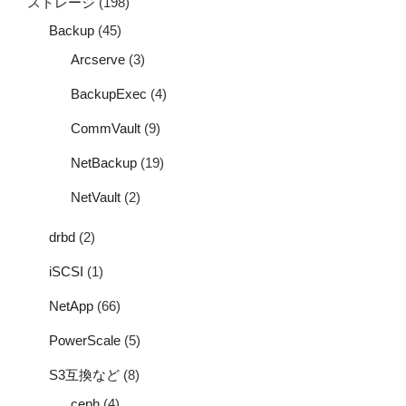
ストレージ
(198)
Backup
(45)
Arcserve
(3)
BackupExec
(4)
CommVault
(9)
NetBackup
(19)
NetVault
(2)
drbd
(2)
iSCSI
(1)
NetApp
(66)
PowerScale
(5)
S3互換など
(8)
ceph
(4)