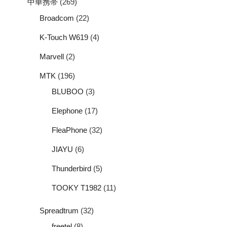
中華携帯
(269)
Broadcom
(22)
K-Touch W619
(4)
Marvell
(2)
MTK
(196)
BLUBOO
(3)
Elephone
(17)
FleaPhone
(32)
JIAYU
(6)
Thunderbird
(5)
TOOKY T1982
(11)
Spreadtrum
(32)
freetel
(8)