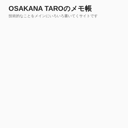
コ
OSAKANA TAROのメモ帳
ン
技術的なことをメインにいろいろ書いてくサイトです
テ
ン
ツ
へ
ス
キ
ッ
プ