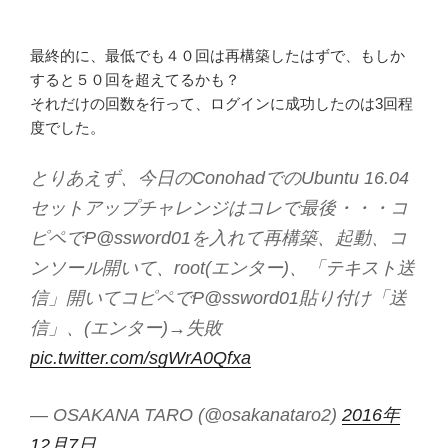
最終的に、最低でも４０回は再構築したはずで、もしか
すると５０回を超えてるかも？
それだけの回数を行って、ログインに成功したのは3回程
度でした。
とりあえず、今日のConohadでのUbuntu 16.04
セットアップチャレンジはコレで最後・・・コ
ピペでP@ssword01を入れて再構築、起動、コ
ンソール開いて、root(エンター)、「テキスト送
信」開いてコピペでP@ssword01貼り付け「送
信」、(エンター)→失敗
pic.twitter.com/sgWrA0Qfxa
— OSAKANA TARO (@osakanataro2)
2016年
12月7日