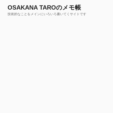
コ
OSAKANA TAROのメモ帳
ン
技術的なことをメインにいろいろ書いてくサイトです
テ
ン
ツ
へ
ス
キ
ッ
プ