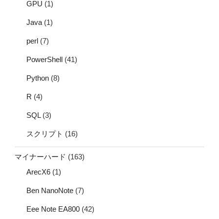
GPU
(1)
Java
(1)
perl
(7)
PowerShell
(41)
Python
(8)
R
(4)
SQL
(3)
スクリプト
(16)
マイナーハード
(163)
ArecX6
(1)
Ben NanoNote
(7)
Eee Note EA800
(42)