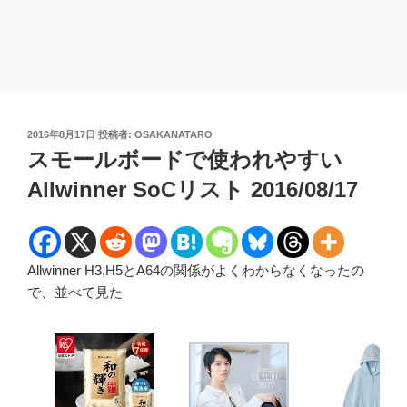
投
2016年8月17日
投稿者:
OSAKANATARO
稿
スモールボードで使われやすい
日:
Allwinner SoCリスト 2016/08/17
Allwinner H3,H5とA64の関係がよくわからなくなったの
で、並べて見た