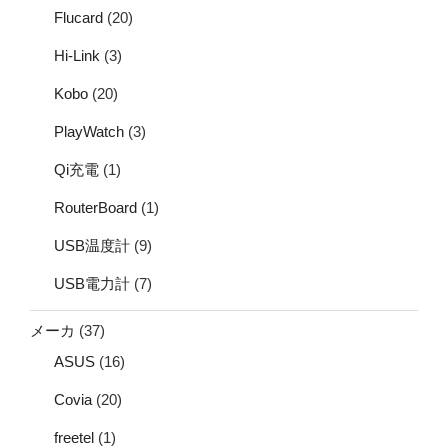
Flucard
(20)
Hi-Link
(3)
Kobo
(20)
PlayWatch
(3)
Qi充電
(1)
RouterBoard
(1)
USB温度計
(9)
USB電力計
(7)
メーカ
(37)
ASUS
(16)
Covia
(20)
freetel
(1)