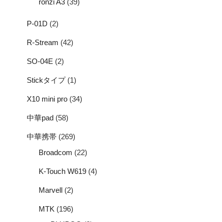
ronzi A3
(39)
P-01D
(2)
R-Stream
(42)
SO-04E
(2)
Stickタイプ
(1)
X10 mini pro
(34)
中華pad
(58)
中華携帯
(269)
Broadcom
(22)
K-Touch W619
(4)
Marvell
(2)
MTK
(196)