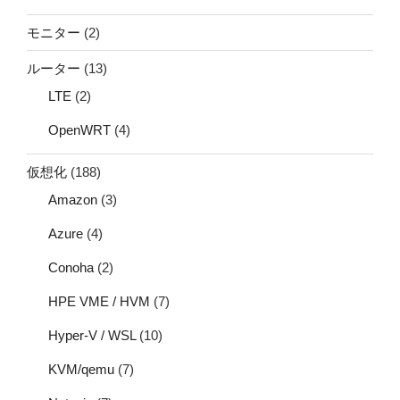
モニター
(2)
ルーター
(13)
LTE
(2)
OpenWRT
(4)
仮想化
(188)
Amazon
(3)
Azure
(4)
Conoha
(2)
HPE VME / HVM
(7)
Hyper-V / WSL
(10)
KVM/qemu
(7)