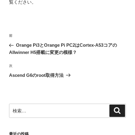
覧ください
。
投
前
前
稿
の
Orange Pi3とOrange Pi PC2はCortex-A53コアの
ナ
投
Allwinner H5搭載に変更の模様？
ビ
稿
ゲ
次
次
の
ー
Ascend G6のroot取得方法
投
シ
稿
ョ
ン
検
検
索
索:
最近の投稿