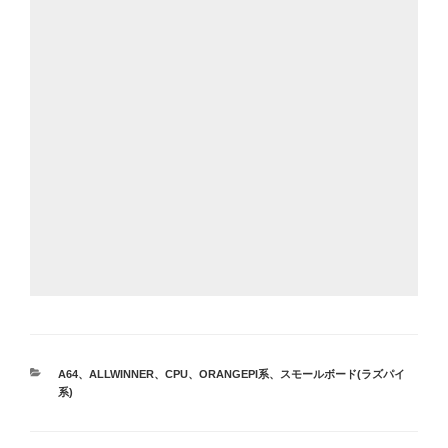
カ
A64
、
ALLWINNER
、
CPU
、
ORANGEPI系
、
スモールボード(ラズパイ
テ
系)
ゴ
リ
ー