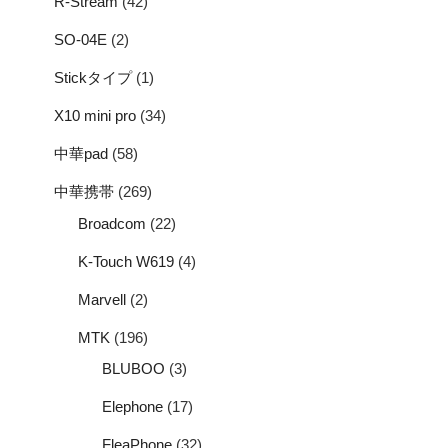
R-Stream
(42)
SO-04E
(2)
Stickタイプ
(1)
X10 mini pro
(34)
中華pad
(58)
中華携帯
(269)
Broadcom
(22)
K-Touch W619
(4)
Marvell
(2)
MTK
(196)
BLUBOO
(3)
Elephone
(17)
FleaPhone
(32)