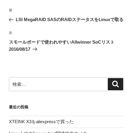
投
前
前
稿
の
LSI MegaRAID SASのRAIDステータスをLinuxで取る
ナ
投
ビ
稿
次
次
ゲ
の
スモールボードで使われやすいAllwinner SoCリスト
投
ー
2016/08/17
稿
シ
ョ
ン
検
検
索
索:
最近の投稿
XTEINK X3をaliexpressで買った