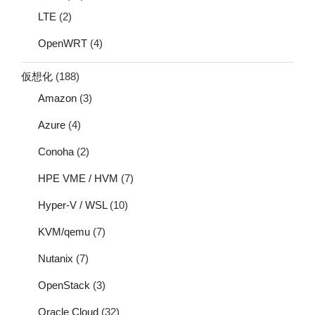
LTE
(2)
OpenWRT
(4)
仮想化
(188)
Amazon
(3)
Azure
(4)
Conoha
(2)
HPE VME / HVM
(7)
Hyper-V / WSL
(10)
KVM/qemu
(7)
Nutanix
(7)
OpenStack
(3)
Oracle Cloud
(32)