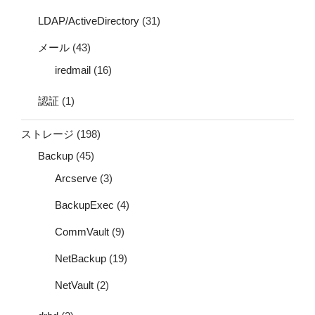
LDAP/ActiveDirectory
(31)
メール
(43)
iredmail
(16)
認証
(1)
ストレージ
(198)
Backup
(45)
Arcserve
(3)
BackupExec
(4)
CommVault
(9)
NetBackup
(19)
NetVault
(2)