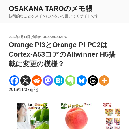
コ
OSAKANA TAROのメモ帳
ン
技術的なことをメインにいろいろ書いてくサイトです
テ
ン
ツ
投
2016年8月14日
投稿者:
OSAKANATARO
へ
稿
Orange Pi3とOrange Pi PC2は
ス
日:
キ
Cortex-A53コアのAllwinner H5搭
ッ
載に変更の模様？
プ
2016/11/07追記