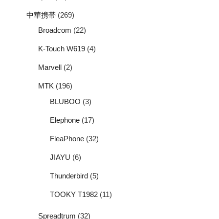
中華携帯
(269)
Broadcom
(22)
K-Touch W619
(4)
Marvell
(2)
MTK
(196)
BLUBOO
(3)
Elephone
(17)
FleaPhone
(32)
JIAYU
(6)
Thunderbird
(5)
TOOKY T1982
(11)
Spreadtrum
(32)