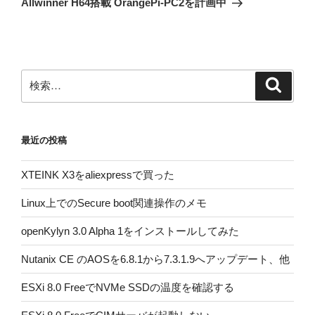
シ
Allwinner H64搭載 OrangePi-PC2を計画中
稿
ョ
ン
検
検
索
索:
最近の投稿
XTEINK X3をaliexpressで買った
Linux上でのSecure boot関連操作のメモ
openKylyn 3.0 Alpha 1をインストールしてみた
Nutanix CE のAOSを6.8.1から7.3.1.9へアップデート、他
ESXi 8.0 FreeでNVMe SSDの温度を確認する