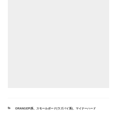
カ
ORANGEPI系
、
スモールボード(ラズパイ系)
、
マイナーハード
テ