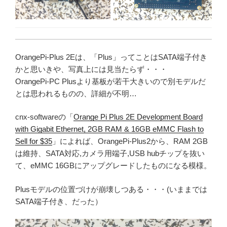
OrangePi-Plus 2Eは、「Plus」ってことはSATA端子付き
かと思いきや、写真上には見当たらず・・・
OrangePi-PC Plusより基板が若干大きいので別モデルだ
とは思われるものの、詳細が不明…
cnx-softwareの「
Orange Pi Plus 2E Development Board
with Gigabit Ethernet, 2GB RAM & 16GB eMMC Flash to
Sell for $35
」によれば、OrangePi-Plus2から、RAM 2GB
は維持、SATA対応,カメラ用端子,USB hubチップを抜い
て、eMMC 16GBにアップグレードしたものになる模様。
Plusモデルの位置づけが崩壊しつある・・・(いままでは
SATA端子付き、だった）