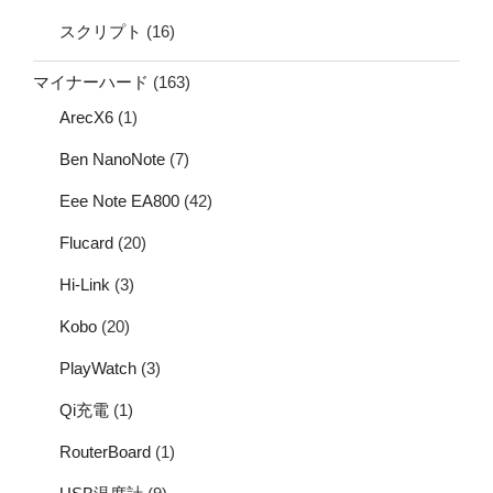
スクリプト
(16)
マイナーハード
(163)
ArecX6
(1)
Ben NanoNote
(7)
Eee Note EA800
(42)
Flucard
(20)
Hi-Link
(3)
Kobo
(20)
PlayWatch
(3)
Qi充電
(1)
RouterBoard
(1)