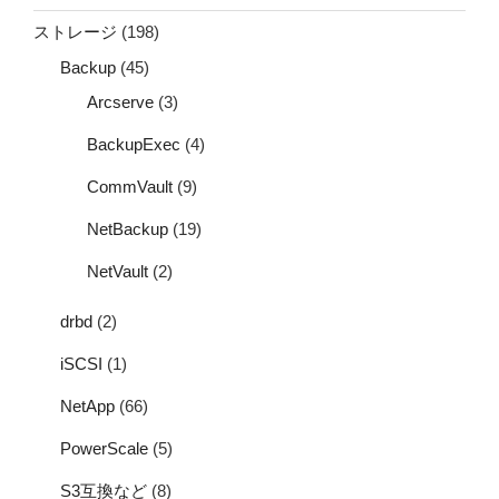
ストレージ
(198)
Backup
(45)
Arcserve
(3)
BackupExec
(4)
CommVault
(9)
NetBackup
(19)
NetVault
(2)
drbd
(2)
iSCSI
(1)
NetApp
(66)
PowerScale
(5)
S3互換など
(8)