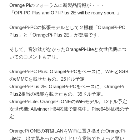
Orange Piのフォーラムに新製品情報が・・・
「
OPI-PC Plus and OPI-Plus 2E will be ready soon.
」
OrangePi-PCの拡張モデルとして２機種「OrangePi-PC
Plus」と「OrangePi-Plus 2E」が登場です。
そして、音沙汰がなかったOrangePi-Liteと次世代機につ
いてのコメントもアリ。
OrangePi-PC Plus: OrangePi-PCをベースに、WiFiと8GB
のeMMCを載せたもの。25ドル予定
OrangePi-Plus 2E: OrangePi-PCをベースに、OrangePi
Plus2相当の機能を載せたもの。35ドル予定。
OrangePi-Lite: OrangePi ONEのWiFiモデル。12ドル予定
次世代機: Allwinner H64搭載で開発中。Pine64対抗機の予
定
OrangePi ONEの有線LANをWiFiに置き換えたOrangePi-
Liteは、出す気あったのか！という意味でちょっと驚い