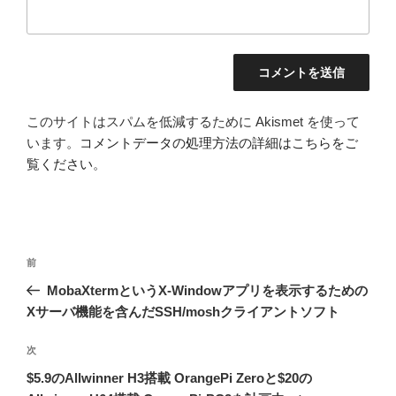
このサイトはスパムを低減するために Akismet を使って
います。
コメントデータの処理方法の詳細はこちらをご
覧ください
。
投
前
前
稿
の
MobaXtermというX-Windowアプリを表示するための
ナ
投
Xサーバ機能を含んだSSH/moshクライアントソフト
ビ
稿
ゲ
次
次
の
ー
$5.9のAllwinner H3搭載 OrangePi Zeroと$20の
投