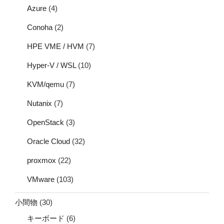
Azure
(4)
Conoha
(2)
HPE VME / HVM
(7)
Hyper-V / WSL
(10)
KVM/qemu
(7)
Nutanix
(7)
OpenStack
(3)
Oracle Cloud
(32)
proxmox
(22)
VMware
(103)
小間物
(30)
キーボード
(6)