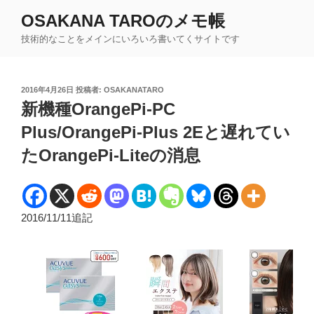
コ
OSAKANA TAROのメモ帳
ン
技術的なことをメインにいろいろ書いてくサイトです
テ
ン
ツ
投
2016年4月26日
投稿者:
OSAKANATARO
へ
稿
新機種OrangePi-PC
ス
日:
キ
Plus/OrangePi-Plus 2Eと遅れてい
ッ
たOrangePi-Liteの消息
プ
2016/11/11追記