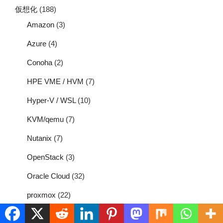
仮想化
(188)
Amazon
(3)
Azure
(4)
Conoha
(2)
HPE VME / HVM
(7)
Hyper-V / WSL
(10)
KVM/qemu
(7)
Nutanix
(7)
OpenStack
(3)
Oracle Cloud
(32)
proxmox
(22)
VMware
(103)