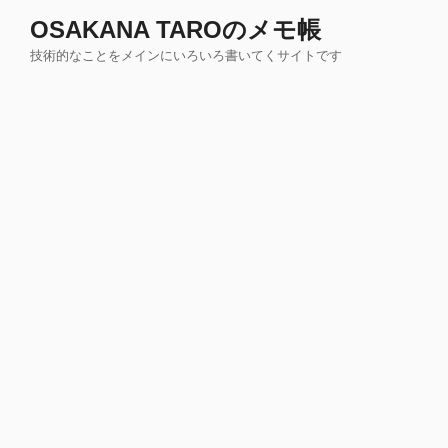
コ
OSAKANA TAROのメモ帳
ン
技術的なことをメインにいろいろ書いてくサイトです
テ
ン
ツ
へ
ス
キ
ッ
プ