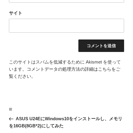
サイト
このサイトはスパムを低減するために Akismet を使って
います。
コメントデータの処理方法の詳細はこちらをご
覧ください
。
投
前
前
稿
の
ASUS U24EにWindows10をインストールし、メモリ
ナ
投
を16GB(8GB*2)にしてみた
ビ
稿