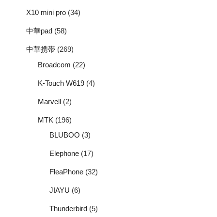
X10 mini pro
(34)
中華pad
(58)
中華携帯
(269)
Broadcom
(22)
K-Touch W619
(4)
Marvell
(2)
MTK
(196)
BLUBOO
(3)
Elephone
(17)
FleaPhone
(32)
JIAYU
(6)
Thunderbird
(5)