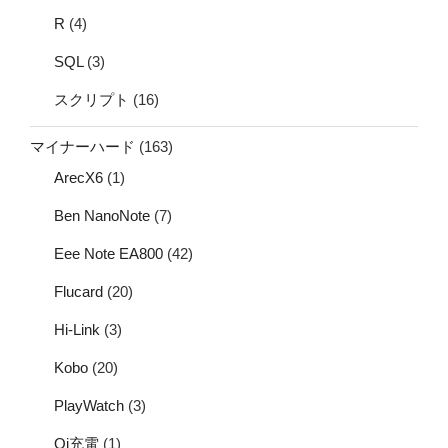
R
(4)
SQL
(3)
スクリプト
(16)
マイナーハード
(163)
ArecX6
(1)
Ben NanoNote
(7)
Eee Note EA800
(42)
Flucard
(20)
Hi-Link
(3)
Kobo
(20)
PlayWatch
(3)
Qi充電
(1)