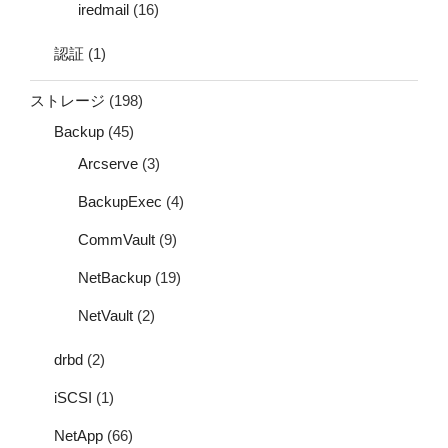
iredmail
(16)
認証
(1)
ストレージ
(198)
Backup
(45)
Arcserve
(3)
BackupExec
(4)
CommVault
(9)
NetBackup
(19)
NetVault
(2)
drbd
(2)
iSCSI
(1)
NetApp
(66)