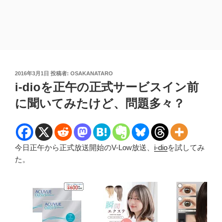
投
2016年3月1日
投稿者:
OSAKANATARO
稿
i-dioを正午の正式サービスイン前
日:
に聞いてみたけど、問題多々？
今日正午から正式放送開始のV-Low放送、
i-dio
を試してみ
た。