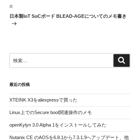
ゲ
次
次
の
ー
日本製IoT SoCボード BLEAD-AGEについてのメモ書き
投
シ
稿
ョ
ン
検
検
索
索:
最近の投稿
XTEINK X3をaliexpressで買った
Linux上でのSecure boot関連操作のメモ
openKylyn 3.0 Alpha 1をインストールしてみた
Nutanix CE のAOSを6.8.1から7.3.1.9へアップデート、他