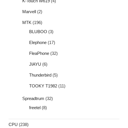
K-Touch W619
(4)
Marvell
(2)
MTK
(196)
BLUBOO
(3)
Elephone
(17)
FleaPhone
(32)
JIAYU
(6)
Thunderbird
(5)
TOOKY T1982
(11)
Spreadtrum
(32)
freetel
(8)
CPU
(238)