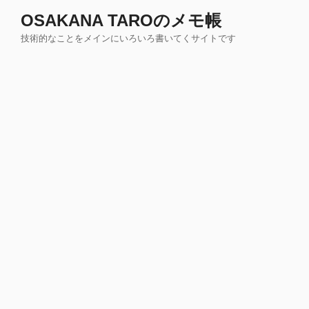
コ
OSAKANA TAROのメモ帳
ン
技術的なことをメインにいろいろ書いてくサイトです
テ
ン
ツ
へ
ス
キ
ッ
プ