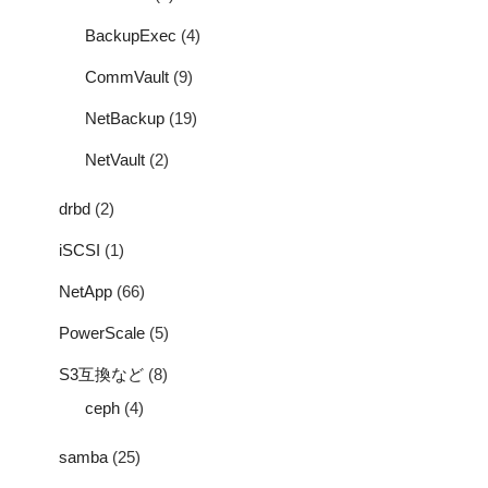
BackupExec
(4)
CommVault
(9)
NetBackup
(19)
NetVault
(2)
drbd
(2)
iSCSI
(1)
NetApp
(66)
PowerScale
(5)
S3互換など
(8)
ceph
(4)
samba
(25)