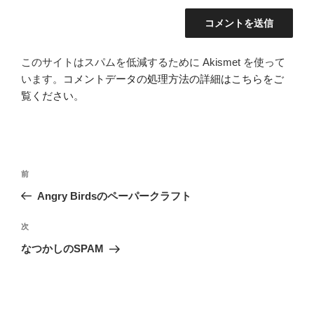
このサイトはスパムを低減するために Akismet を使って
います。
コメントデータの処理方法の詳細はこちらをご
覧ください
。
投
前
前
稿
の
Angry Birdsのペーパークラフト
ナ
投
ビ
稿
次
次
ゲ
の
なつかしのSPAM
投
ー
稿
シ
ョ