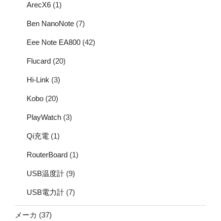
ArecX6
(1)
Ben NanoNote
(7)
Eee Note EA800
(42)
Flucard
(20)
Hi-Link
(3)
Kobo
(20)
PlayWatch
(3)
Qi充電
(1)
RouterBoard
(1)
USB温度計
(9)
USB電力計
(7)
メーカ
(37)