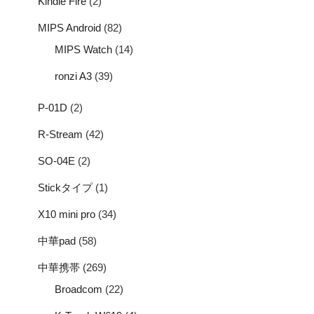
Kindle Fire
(2)
MIPS Android
(82)
MIPS Watch
(14)
ronzi A3
(39)
P-01D
(2)
R-Stream
(42)
SO-04E
(2)
Stickタイプ
(1)
X10 mini pro
(34)
中華pad
(58)
中華携帯
(269)
Broadcom
(22)