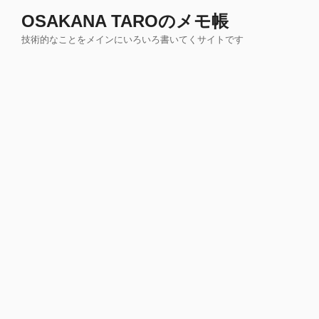
コ
OSAKANA TAROのメモ帳
ン
技術的なことをメインにいろいろ書いてくサイトです
テ
ン
ツ
へ
ス
キ
ッ
プ