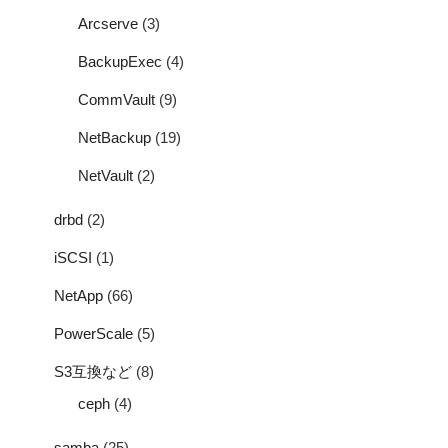
Arcserve
(3)
BackupExec
(4)
CommVault
(9)
NetBackup
(19)
NetVault
(2)
drbd
(2)
iSCSI
(1)
NetApp
(66)
PowerScale
(5)
S3互換など
(8)
ceph
(4)
samba
(25)