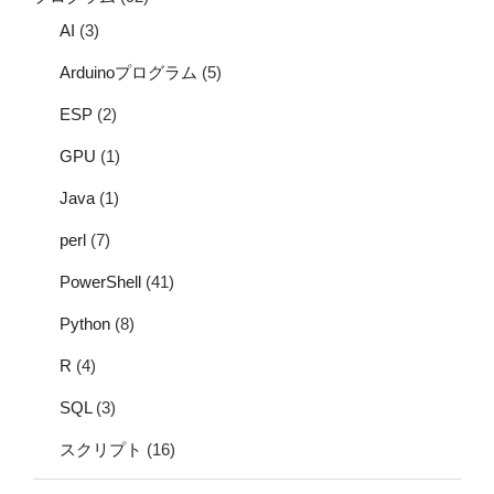
AI
(3)
Arduinoプログラム
(5)
ESP
(2)
GPU
(1)
Java
(1)
perl
(7)
PowerShell
(41)
Python
(8)
R
(4)
SQL
(3)
スクリプト
(16)