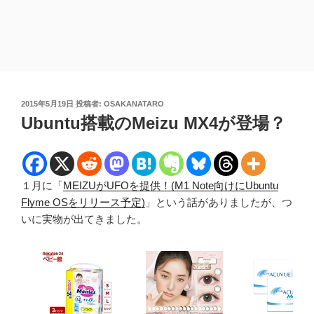
投
2015年5月19日
投稿者:
OSAKANATARO
稿
Ubuntu搭載のMeizu MX4が登場？
日:
１月に「
MEIZUがUFOを提供！(M1 Note向けにUbuntu
Flyme OSをリリース予定)
」という話がありましたが、つ
いに実物が出てきました。