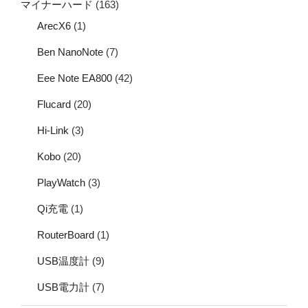
マイナーハード
(163)
ArecX6
(1)
Ben NanoNote
(7)
Eee Note EA800
(42)
Flucard
(20)
Hi-Link
(3)
Kobo
(20)
PlayWatch
(3)
Qi充電
(1)
RouterBoard
(1)
USB温度計
(9)
USB電力計
(7)