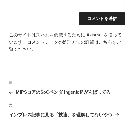
このサイトはスパムを低減するために Akismet を使って
います。
コメントデータの処理方法の詳細はこちらをご
覧ください
。
投
前
前
稿
の
MIPSコアのSoCベンダ Ingenic超がんばってる
ナ
投
ビ
稿
次
次
ゲ
の
インプレス記事に見る「技適」を理解してないやつ
投
ー
稿
シ