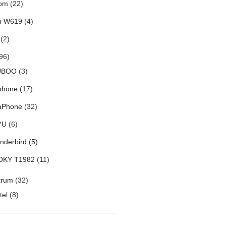
om
(22)
h W619
(4)
(2)
96)
UBOO
(3)
phone
(17)
aPhone
(32)
YU
(6)
nderbird
(5)
OKY T1982
(11)
trum
(32)
tel
(8)