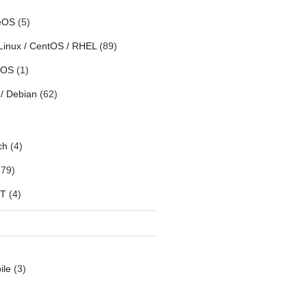
eOS
(5)
Linux / CentOS / RHEL
(89)
h OS
(1)
/ Debian
(62)
ch
(4)
79)
oT
(4)
ile
(3)