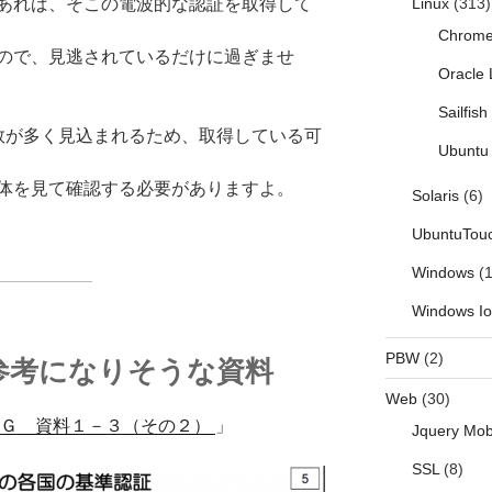
あれば、そこの電波的な認証を取得して
Linux
(313)
Chrom
ので、見逃されているだけに過ぎませ
Oracle 
Sailfis
ザ数が多く見込まれるため、取得している可
Ubuntu 
体を見て確認する必要がありますよ。
Solaris
(6)
UbuntuTou
Windows
(1
Windows I
PBW
(2)
参考になりそうな資料
Web
(30)
Ｇ 資料１－３（その２）
」
Jquery Mob
SSL
(8)