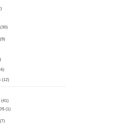
)
(30)
(9)
)
6)
m
(12)
(41)
OS
(1)
(7)