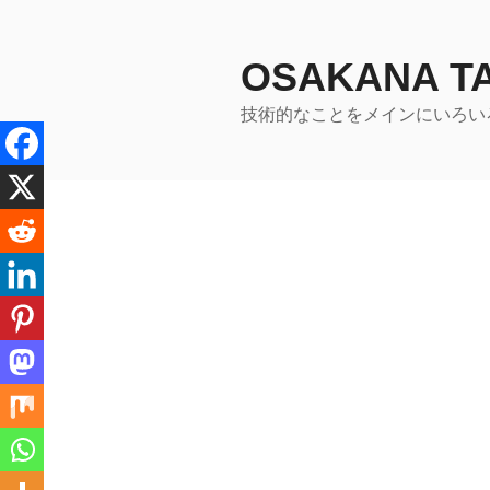
コ
ン
テ
OSAKANA 
ン
技術的なことをメインにいろい
ツ
へ
ス
キ
ッ
プ