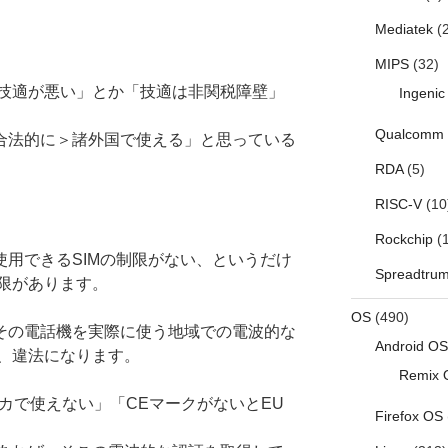
Mediatek
(2
MIPS
(32)
技適が悪い」とか「技適は非関税障壁」
Ingenic
Qualcomm
＜合法的に＞諸外国で使える」と思っている
RDA
(5)
RISC-V
(10
Rockchip
(1
使用できるSIMの制限がない、というだけ
Spreadtru
限があります。
OS
(490)
、その電話機を実際に使う地域での電波的な
Android OS
、違法になります。
Remix 
カで使えない」「CEマークがないとEU
Firefox OS