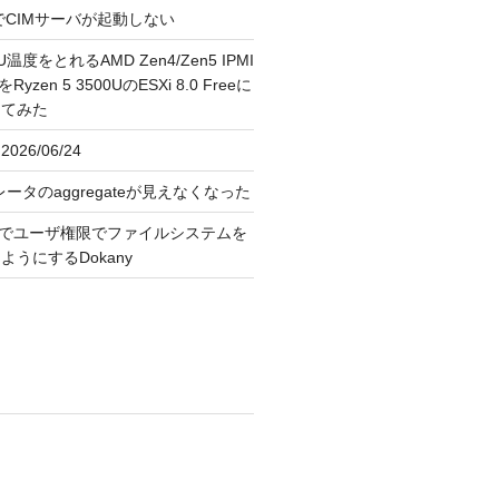
FreeでCIMサーバが起動しない
U温度をとれるAMD Zen4/Zen5 IPMI
erをRyzen 5 3500UのESXi 8.0 Freeに
してみた
026/06/24
レータのaggregateが見えなくなった
OS上でユーザ権限でファイルシステムを
うにするDokany