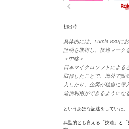
初出時
具体的には、Lumia 83
証明を取得し、技適マーク
＜中略＞
日本マイクロソフトによると、
取得したことで、海外で販売し
入したり、企業が独自に導
通信利用ができるようにな
というあほな記述をしていた。
典型的とも言える「技適」と「