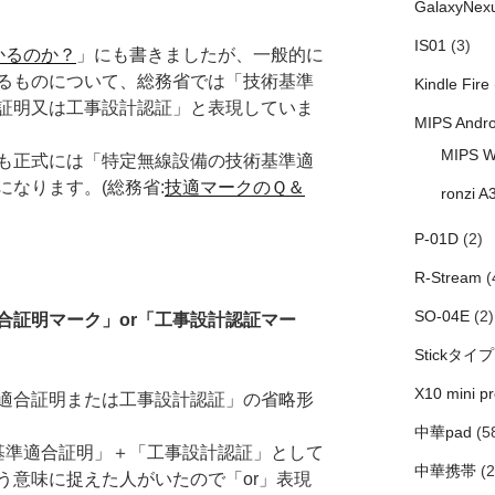
GalaxyNex
IS01
(3)
かるのか？
」にも書きましたが、一般的に
るものについて、総務省では「技術基準
Kindle Fire
証明又は工事設計認証」と表現していま
MIPS Andro
MIPS W
も正式には「特定無線設備の技術基準適
なります。(総務省:
技適マークのＱ＆
ronzi A
P-01D
(2)
R-Stream
(
SO-04E
(2)
合証明マーク」or「工事設計認証マー
Stickタイプ
X10 mini pr
適合証明または工事設計認証」の省略形
中華pad
(5
基準適合証明」＋「工事設計認証」として
中華携帯
(2
う意味に捉えた人がいたので「or」表現