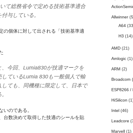
0において総務省令で定める技術基準適合
ActionSemi
を付与している。
Allwinner
(5
A64
(33
定の個体に対して出される「技術基準適
H3
(14)
AMD
(21)
た
Amlogic
(1)
今回、Lumia830が技適マークを
ARM
(2)
ているLumia 830も一般個人で輸
Broadcom
(
入しても、同機種に限定して、日本で
ESP8266 /
る。
HiSilicon
(1
ないのである。
Intel
(46)
、台数決めて取得した技適のシールを貼
Leadcore
(
Marvell
(1)