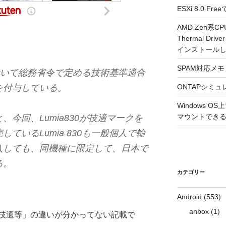
ESXi 8.0 
AMD Zen系CP
Thermal Driv
インストール
SPAM対応メモ 2
0において総務省令で定める技術基準適合
を付与している。
ONTAPシミュ
Windows 
マウントできるよ
今回、Lumia830が技適マークを
ているLumia 830も一般個人で輸
入しても、同機種に限定して、日本で
る。
カテゴリー
Android
(553)
anbox
(1)
技適等」の違いが分かってない記載で