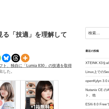
検
見る「技適」を理解して
索:
最近の投稿
XTEINK X3をa
ト、独自に「Lumia 830」の技適を取得
出した。
Linux上でのSe
openKylyn 
Nutanix CE
ト、他
ESXi 8.0 F