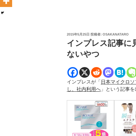
投
2015年5月25日
投稿者:
OSAKANATARO
稿
インプレス記事に
日:
ないやつ
インプレスが「
日本マイクロソフ
し、社内利用へ
」という記事を