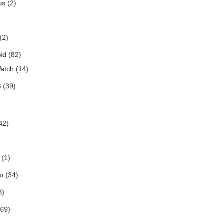
us
(2)
(2)
id
(82)
atch
(14)
3
(39)
42)
(1)
o
(34)
8)
69)