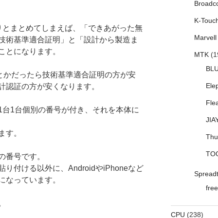
Broadc
K-Touc
りとまとめてしまえば、「できあがった無
Marvell
技術基準適合証明」と「設計から製造ま
ことになります。
MTK
(1
BL
台とかだったら技術基準適合証明の方が安
Ele
計認証の方が安くなります。
Fle
1台1台個別の番号が付き、それを本体に
JIA
ます。
Thu
TO
の番号です。
ける以外に、AndroidやiPhoneなど
Spread
になっています。
free
。
CPU
(238)