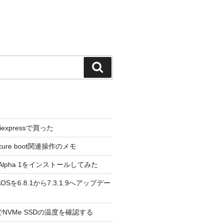
検
索
liexpressで買った
cure boot関連操作のメモ
3.0 Alpha 1をインストールしてみた
 のAOSを6.8.1から7.3.1.9へアップデー
reeでNVMe SSDの温度を確認する