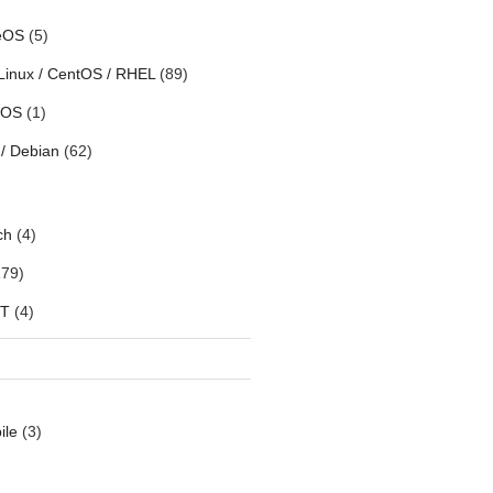
eOS
(5)
Linux / CentOS / RHEL
(89)
h OS
(1)
/ Debian
(62)
ch
(4)
79)
oT
(4)
ile
(3)