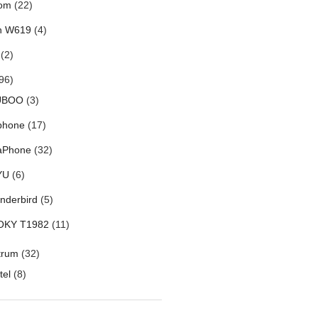
om
(22)
h W619
(4)
(2)
96)
UBOO
(3)
phone
(17)
aPhone
(32)
YU
(6)
nderbird
(5)
OKY T1982
(11)
trum
(32)
tel
(8)