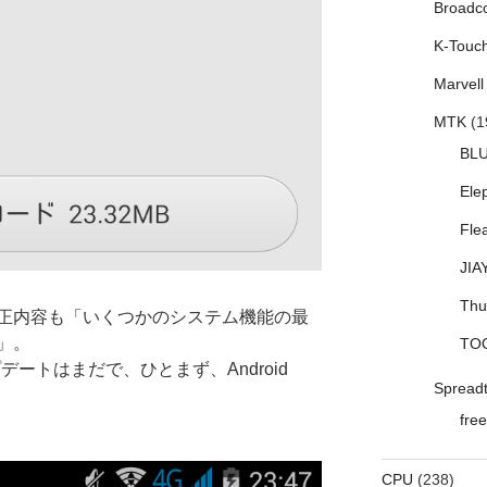
Broadc
K-Touc
Marvell
MTK
(1
BL
Ele
Fle
JIA
Thu
、修正内容も「いくつかのシステム機能の最
」。
TO
へのアップデートはまだで、ひとまず、Android
Spread
free
CPU
(238)