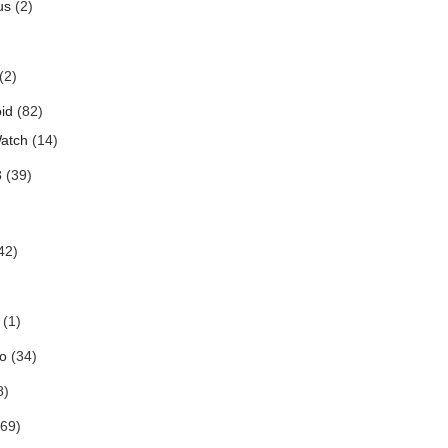
us
(2)
(2)
id
(82)
atch
(14)
3
(39)
42)
(1)
o
(34)
8)
69)