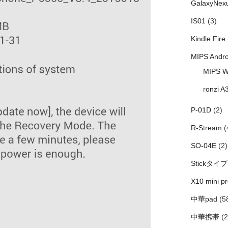
GalaxyNex
IS01
(3)
Kindle Fire
MIPS Andro
MIPS W
ronzi A
P-01D
(2)
R-Stream
(
SO-04E
(2)
Stickタイプ
X10 mini pr
中華pad
(5
中華携帯
(2