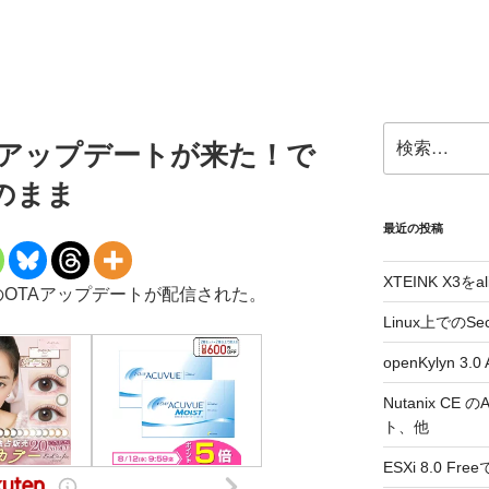
検
000にアップデートが来た！で
索:
.4のまま
最近の投稿
XTEINK X3をa
初めてのOTAアップデートが配信された。
Linux上でのSe
openKylyn 
Nutanix CE
ト、他
ESXi 8.0 F