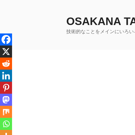
コ
ン
テ
OSAKANA 
ン
技術的なことをメインにいろい
ツ
へ
ス
キ
ッ
プ