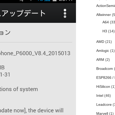
ActionSemi
Allwinner
(5
A64
(33
H3
(14)
AMD
(21)
Amlogic
(1)
ARM
(2)
Broadcom
(
ESP8266 /
HiSilicon
(1
Intel
(46)
Leadcore
(
Marvell
(1)