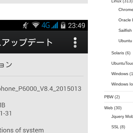
Linux
(313)
Chrom
Oracle 
Sailfis
Ubuntu 
Solaris
(6)
UbuntuTou
Windows
(1
Windows I
PBW
(2)
Web
(30)
Jquery Mob
SSL
(8)