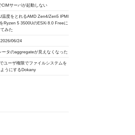
FreeでCIMサーバが起動しない
U温度をとれるAMD Zen4/Zen5 IPMI
erをRyzen 5 3500UのESXi 8.0 Freeに
してみた
026/06/24
レータのaggregateが見えなくなった
OS上でユーザ権限でファイルシステムを
うにするDokany