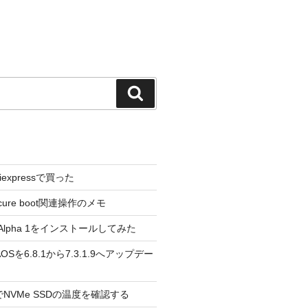
検
索
liexpressで買った
cure boot関連操作のメモ
3.0 Alpha 1をインストールしてみた
 のAOSを6.8.1から7.3.1.9へアップデー
reeでNVMe SSDの温度を確認する