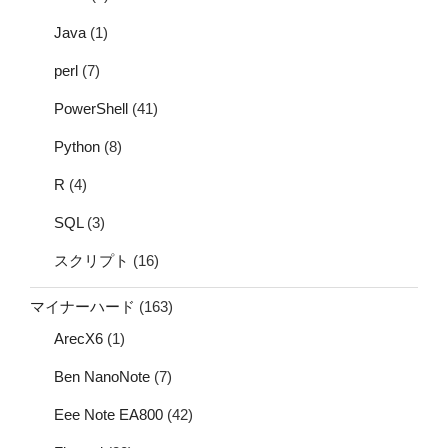
Java
(1)
perl
(7)
PowerShell
(41)
Python
(8)
R
(4)
SQL
(3)
スクリプト
(16)
マイナーハード
(163)
ArecX6
(1)
Ben NanoNote
(7)
Eee Note EA800
(42)