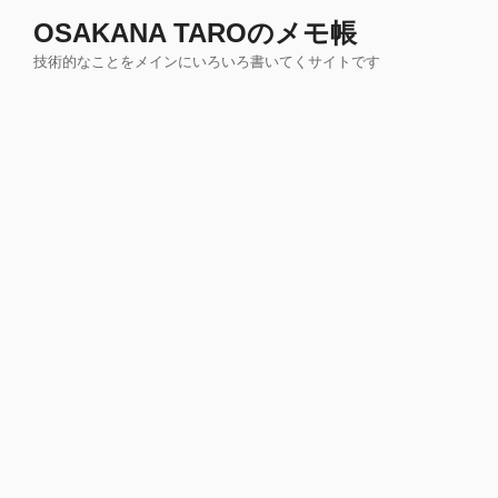
コ
OSAKANA TAROのメモ帳
ン
技術的なことをメインにいろいろ書いてくサイトです
テ
ン
ツ
へ
ス
キ
ッ
プ