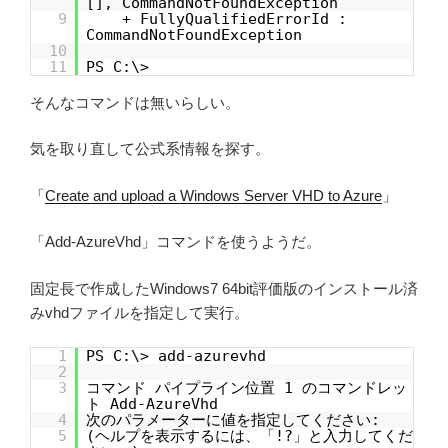
[], CommandNotFoundException
9
+ FullyQualifiedErrorId :
CommandNotFoundException
10
11
PS C:\>
そんなコマンドは無いらしい。
気を取り直して公式系情報を探す。
「
Create and upload a Windows Server VHD to Azure
」
「Add-AzureVhd」コマンドを使うようだ。
固定長で作成したWindows7 64bit評価版のインストール済
みvhdファイルを指定して実行。
1
PS C:\> add-azurevhd
2
3
コマンド パイプライン位置 1 のコマンドレッ
ト Add-AzureVhd
4
次のパラメーターに値を指定してください:
5
(ヘルプを表示するには、「!?」と入力してくだ