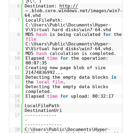
さい。)
6
Destination:
http://
～.blob.core.windows.net/images/win7-
64.vhd
7
LocalFilePath:
C:\Users\Public\Documents\Hyper-
V\Virtual hard disks\win7-64.vhd
8
MD5
hash
is being calculated
for
the
file
C:\Users\Public\Documents\Hyper-
V\Virtual hard disks\win7-64.vhd.
9
MD5
hash
calculation is completed.
10
Elapsed
time
for
the operation:
00:07:35
11
Creating new page blob of size
21474836992...
12
Detecting the empty data blocks
in
the
local
file
.
13
Detecting the empty data blocks
completed.
14
Elapsed
time
for
upload: 00:32:17
15
16
LocalFil
DestinationUri
17
------------
--------------
18
C:\Users\Public\Documents\Hyper-