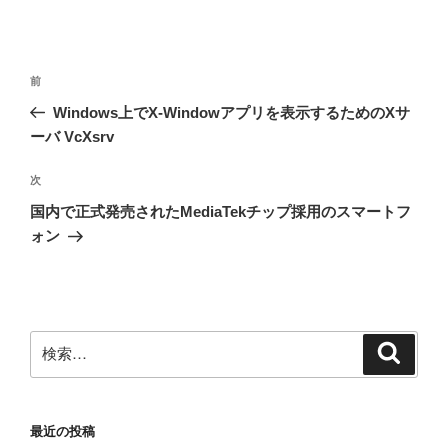
投
前
前
稿
の
Windows上でX-Windowアプリを表示するためのXサ
ナ
投
ーバ VcXsrv
ビ
稿
ゲ
次
次
の
ー
国内で正式発売されたMediaTekチップ採用のスマートフ
投
シ
ォン
稿
ョ
ン
検
検
索
索:
最近の投稿