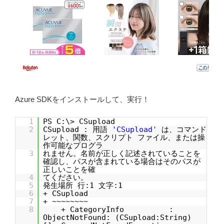
Azure SDKをインストールして、実行！
1
PS C:\> CSupload
2
CSupload : 用語
'CSupload'
は、コマンド
レット、関数、スクリプト ファイル、または操
作可能なプログラ
3
れません。名前が正しく記述されていることを
確認し、パスが含まれている場合はそのパスが
正しいことを確
4
てください。
5
発生場所 行:1 文字:1
6
+ CSupload
7
+ ~~~~~~~~
8
+ CategoryInfo :
ObjectNotFound: (CSupload:String)