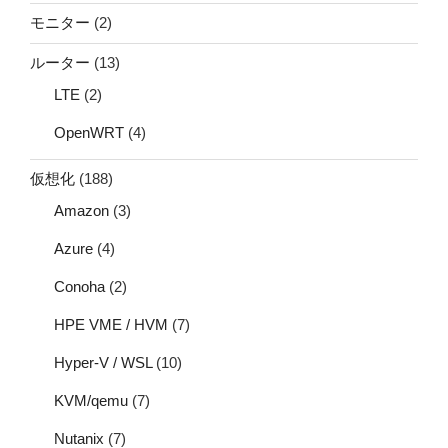
モニター
(2)
ルーター
(13)
LTE
(2)
OpenWRT
(4)
仮想化
(188)
Amazon
(3)
Azure
(4)
Conoha
(2)
HPE VME / HVM
(7)
Hyper-V / WSL
(10)
KVM/qemu
(7)
Nutanix
(7)