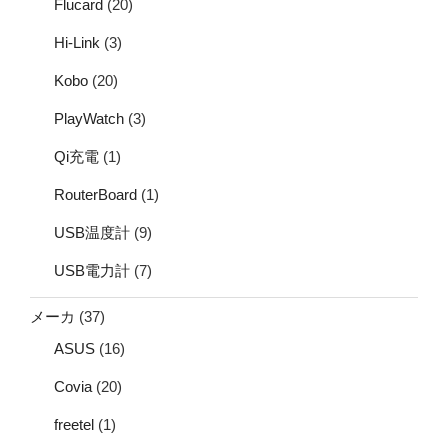
Flucard
(20)
Hi-Link
(3)
Kobo
(20)
PlayWatch
(3)
Qi充電
(1)
RouterBoard
(1)
USB温度計
(9)
USB電力計
(7)
メーカ
(37)
ASUS
(16)
Covia
(20)
freetel
(1)