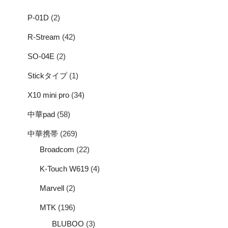
P-01D
(2)
R-Stream
(42)
SO-04E
(2)
Stickタイプ
(1)
X10 mini pro
(34)
中華pad
(58)
中華携帯
(269)
Broadcom
(22)
K-Touch W619
(4)
Marvell
(2)
MTK
(196)
BLUBOO
(3)